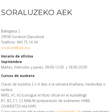
SORALUZEKO AEK
Baltegieta 2
20590 Soraluze (Gipuzkoa)
Teléfono: 943 75 14 34
soraluze@aek.eus
Horario de oficina
Septiembre
Martes, miércoles y jueves, 09:00-12:00 y 18:00-20:00
Cursos de euskera
Clases de eusketa 2 o 4 días a la semana (mañana, mediodías o
tardes)
NIVEL A1, A2 (consigue el título oficial en el euskaltegi)
B1, B2, C1, C2 MAILAK (preparación de exámenes HABE,
OSAKIDETZA eta IVAP)
Curso iniciación del euskera para
ciudadan@s de
origen extranjero,