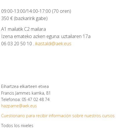
09:00-13:00/14:00-17:00 (70 oren)
350 € (bazkaririk gabe)
A1 mailatik C2 mailara
Izena emateko azken eguna: uztailaren 17a
06 03 20 50 10 .
ikastaldi@aek.eus
Eihartzea elkarteen etxea
Francis Jammes karrika, 81
Telefonoa: 05 47 02 48 74
hazparne@aek.eus
Cuestionario para recibir información sobre nuestros cursos
Todos los niveles