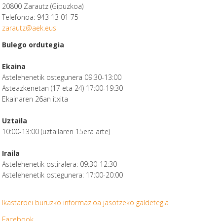
20800 Zarautz (Gipuzkoa)
Telefonoa: 943 13 01 75
zarautz@aek.eus
Bulego ordutegia
Ekaina
Astelehenetik ostegunera 09:30-13:00
Asteazkenetan (17 eta 24) 17:00-19:30
Ekainaren 26an itxita
Uztaila
10:00-13:00 (uztailaren 15era arte)
Iraila
Astelehenetik ostiralera: 09:30-12:30
Astelehenetik ostegunera: 17:00-20:00
Ikastaroei buruzko informazioa jasotzeko galdetegia
Facebook