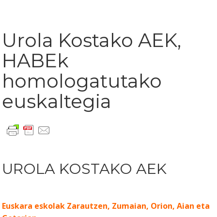
Urola Kostako AEK,
HABEk
homologatutako
euskaltegia
UROLA KOSTAKO AEK
Euskara eskolak Zarautzen, Zumaian, Orion, Aian eta