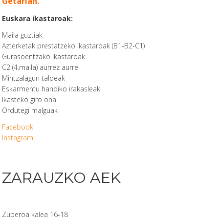
Getarian.
Euskara ikastaroak:
Maila guztiak
Azterketak prestatzeko ikastaroak (B1-B2-C1)
Gurasoentzako ikastaroak
C2 (4.maila) aurrez aurre
Mintzalagun taldeak
Eskarmentu handiko irakasleak
Ikasteko giro ona
Ordutegi malguak
Facebook
Instagram
ZARAUZKO AEK
Zuberoa kalea 16-18