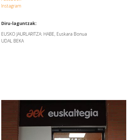
Instagram
Diru-laguntzak:
EUSKO JAURLARITZA: HABE, Euskara Bonua
UDAL BEKA