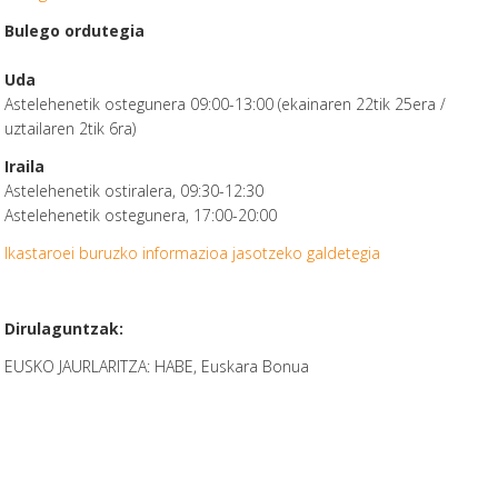
Bulego ordutegia
Uda
Astelehenetik ostegunera 09:00-13:00 (ekainaren 22tik 25era /
uztailaren 2tik 6ra)
Iraila
Astelehenetik ostiralera, 09:30-12:30
Astelehenetik ostegunera, 17:00-20:00
Ikastaroei buruzko informazioa jasotzeko galdetegia
Dirulaguntzak:
EUSKO JAURLARITZA: HABE, Euskara Bonua