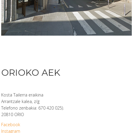
ORIOKO AEK
Kosta Tailerra eraikina
Arrantzale kalea, z/g
Telefono zenbakia: 670 420 025).
20810 ORIO
Facebook
Instagram