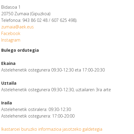
Bidasoa 1
20750 Zumaia (Gipuzkoa)
Telefonoa: 943 86 02 48 / 607 625 498).
zumaia@aek.eus
Facebook
Instagram
Bulego ordutegia
Ekaina
Astelehenetik ostegunera 09:30-12:30 eta 17:00-20:30
Uztaila
Astelehenetik ostegunera 09:30-12:30, uztailaren 3ra arte
Iraila
Astelehenetik ostiralera: 09:30-12:30
Astelehenetik ostegunera: 17:00-20:00
Ikastaroei buruzko informazioa jasotzeko galdetegia