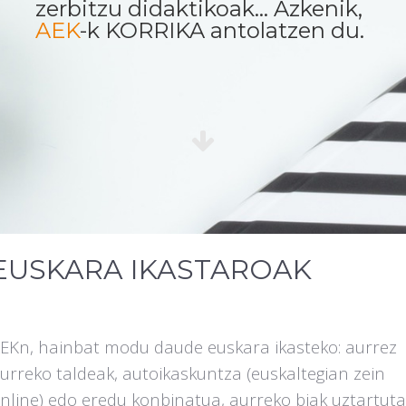
zerbitzu didaktikoak... Azkenik,
AEK
-k KORRIKA antolatzen du.
EUSKARA IKASTAROAK
EKn, hainbat modu daude euskara ikasteko: aurrez
urreko taldeak, autoikaskuntza (euskaltegian zein
nline) edo eredu konbinatua, aurreko biak uztartuta