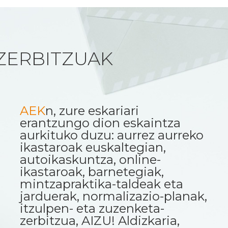
ZERBITZUAK
AEK
n, zure eskariari
erantzungo dion eskaintza
aurkituko duzu: aurrez aurreko
ikastaroak euskaltegian,
autoikaskuntza, online-
ikastaroak, barnetegiak,
mintzapraktika-taldeak eta
jarduerak, normalizazio-planak,
itzulpen- eta zuzenketa-
zerbitzua, AIZU! Aldizkaria,