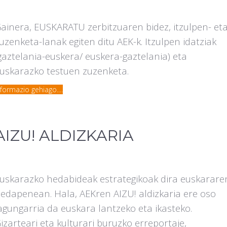
ainera, EUSKARATU zerbitzuaren bidez, itzulpen- et
uzenketa-lanak egiten ditu AEK-k. Itzulpen idatziak
gaztelania-euskera/ euskera-gaztelania) eta
uskarazko testuen zuzenketa.
nformazio gehiago....
AIZU! ALDIZKARIA
uskarazko hedabideak estrategikoak dira euskarare
edapenean. Hala, AEKren AIZU! aldizkaria ere oso
agungarria da euskara lantzeko eta ikasteko.
izarteari eta kulturari buruzko erreportaje,