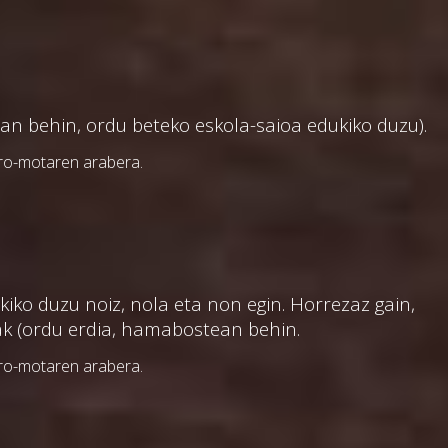
ean behin, ordu beteko eskola-saioa edukiko duzu).
aro-motaren arabera.
iko duzu noiz, nola eta non egin. Horrezaz gain,
zak (ordu erdia, hamabostean behin.
aro-motaren arabera.