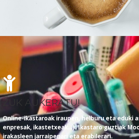
ZUK AUKERATU!
Online-ikastaroak iraupen, helburu eta eduki 
enpresak, ikastetxeak…). Ikastaro guztiak Moo
irakasleen jarraipenari eta erabilerari.