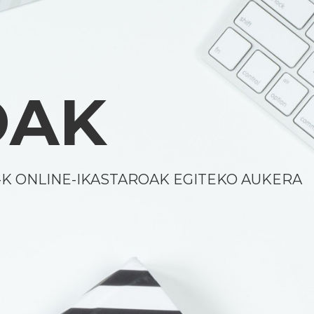
OAK
K-K ONLINE-IKASTAROAK EGITEKO AUKERA