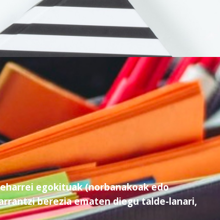
 beharrei egokituak (norbanakoak edo
rrantzi berezia ematen diegu talde-lanari,