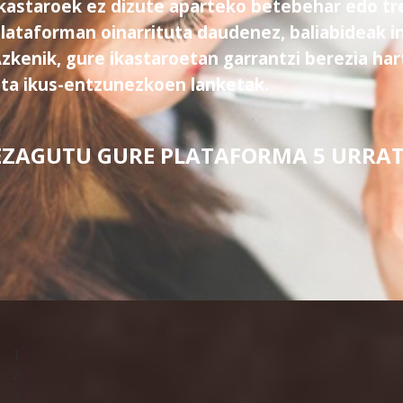
kastaroek ez dizute aparteko betebehar edo tre
lataforman oinarrituta daudenez, baliabideak in
zkenik, gure ikastaroetan garrantzi berezia ha
ta ikus-entzunezkoen lanketak.
EZAGUTU GURE PLATAFORMA 5 URRA