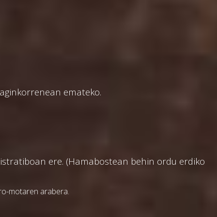
eraginkorrenean emateko.
inistratiboan ere. (Hamabostean behin ordu erdiko
aro-motaren arabera.