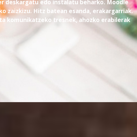
zer deskargatu edo instalatu beharko. Moodle
ko zaizkizu. Hitz batean esanda, erakargarriak.
eta komunikatzeko tresnek, ahozko erabilerak