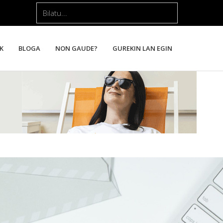
Bilatu...
K
BLOGA
NON GAUDE?
GUREKIN LAN EGIN