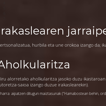
Irakaslearen jarrai
ertsonalizatua, hurbila eta une orokoa izango da; 
Aholkularitza
iru alorretako aholkularitza jasoko duzu ikastaroan
utoretza-saioa izango duzue irakaslearekin).
harra: aipatzen ditugun maiztasunak (“Hamabostean behin, ordu 