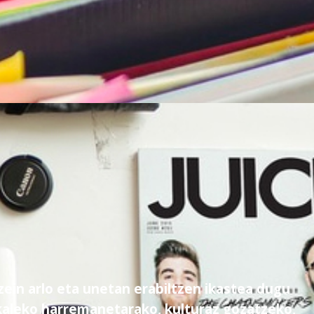
ein arlo eta unetan erabiltzen ikastea dugu
kaleko harremanetarako, kulturaz gozatzeko,