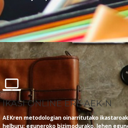
IKASI ONLINE ERE AEK-N
AEKren metodologian oinarritutako ikastaroak 
helburu: eguneroko bizimodurako, lehen egune