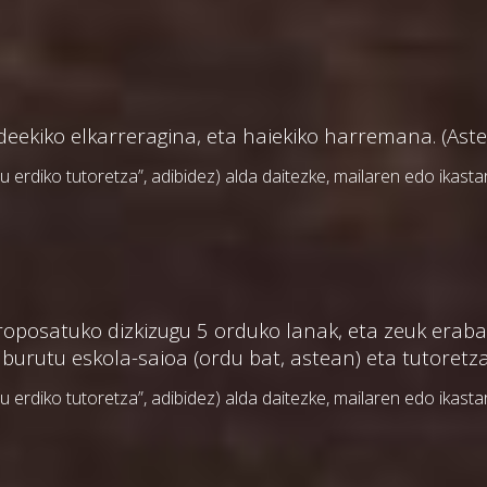
ideekiko elkarreragina, eta haiekiko harremana. (Ast
erdiko tutoretza”, adibidez) alda daitezke, mailaren edo ikast
oposatuko dizkizugu 5 orduko lanak, eta zeuk erabak
 burutu eskola-saioa (ordu bat, astean) eta tutoret
erdiko tutoretza”, adibidez) alda daitezke, mailaren edo ikast