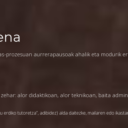
pena
ikas-prozesuan aurrerapausoak ahalik eta modurik 
 zehar: alor didaktikoan, alor teknikoan, baita adm
erdiko tutoretza”, adibidez) alda daitezke, mailaren edo ikast