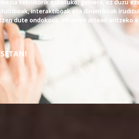
bezia teknikorik eskatuko; gainera, ez duzu e
tuitiboak, interaktiboak eta dinamikoak iruditu
rtzen dute ondokook: elkarren artean aritzeko 
TSETAN
!