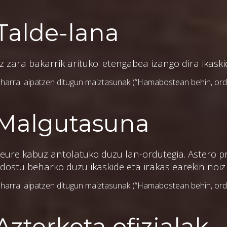
Talde-lana
z zara bakarrik arituko: etengabea izango dira ikask
harra: aipatzen ditugun maiztasunak (“Hamabostean behin, ordu 
Malgutasuna
eure kabuz antolatuko duzu lan-ordutegia. Astero pr
dostu beharko duzu ikaskide eta irakaslearekin noiz
harra: aipatzen ditugun maiztasunak (“Hamabostean behin, ordu 
Azterketa ofizialak