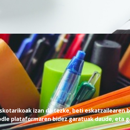
askotarikoak izan daitezke, beti eskatzailearen
dle plataformaren bidez garatuak daude, eta ga