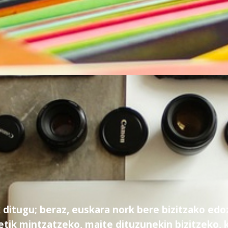
ditugu; beraz, euskara nork bere bizitzako edoz
tik mintzatzeko, maite dituzunekin bizitzeko, 