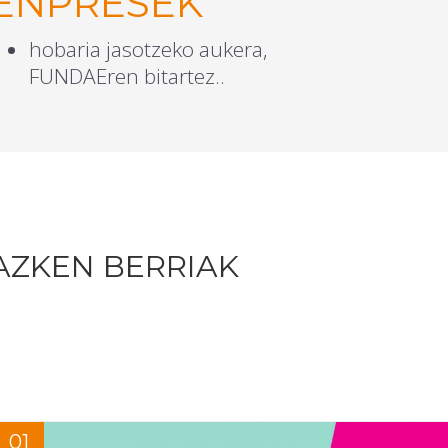
ENPRESEK
hobaria jasotzeko aukera,
FUNDAEren bitartez..
AZKEN BERRIAK
01