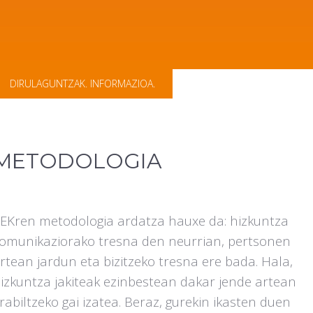
DIRULAGUNTZAK. INFORMAZIOA.
METODOLOGIA
EKren metodologia ardatza hauxe da: hizkuntza
omunikaziorako tresna den neurrian, pertsonen
rtean jardun eta bizitzeko tresna ere bada. Hala,
izkuntza jakiteak ezinbestean dakar jende artean
rabiltzeko gai izatea. Beraz, gurekin ikasten duen