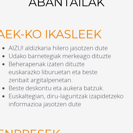
ABANTAILAK
AEK-KO IKASLEEK
AIZU! aldizkaria hilero jasotzen dute
Udako barnetegiak merkeago dituzte
Beherapenak izaten dituzte
euskarazko liburuetan eta beste
zenbait argitalpenetan.
Beste deskontu eta aukera batzuk.
Euskaltegian, diru-laguntzak izapidetzeko
informazioa jasotzen dute