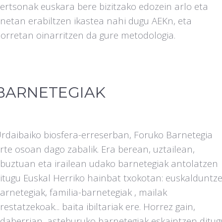
ertsonak euskara bere bizitzako edozein arlo eta
netan erabiltzen ikastea nahi dugu AEKn, eta
orretan oinarritzen da gure metodologia.
BARNETEGIAK
rdaibaiko biosfera-erreserban, Foruko Barnetegia
rte osoan dago zabalik. Era berean, uztailean,
buztuan eta irailean udako barnetegiak antolatzen
itugu Euskal Herriko hainbat txokotan: euskalduntze
arnetegiak, familia-barnetegiak , mailak
restatzekoak... baita ibiltariak ere. Horrez gain,
daberrian, asteburuko barnetegiak eskaintzen ditug