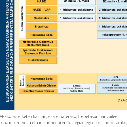
ABEko azterketen kasuan, esate baterako, trebetasun hartzaileen
roba (entzumena eta irakurmena) euskaltegian egiten da; horretarako