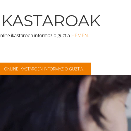
IKASTAROAK
nline ikastaroen informazio guztia
HEMEN
.
ONLINE IKASTAROEN INFORMAZIO GUZTIA!