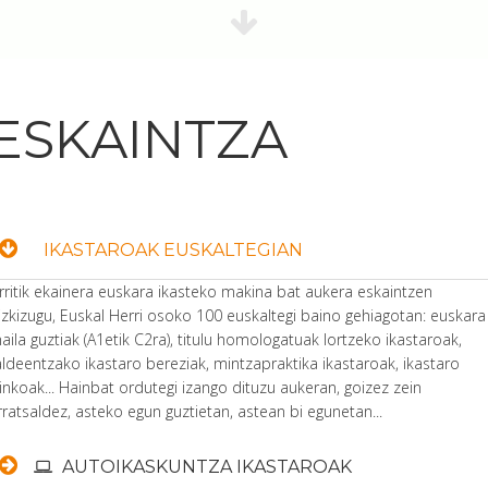
ESKAINTZA
IKASTAROAK EUSKALTEGIAN
rritik ekainera euskara ikasteko makina bat aukera eskaintzen
izkizugu, Euskal Herri osoko 100 euskaltegi baino gehiagotan: euskara
aila guztiak (A1etik C2ra), titulu homologatuak lortzeko ikastaroak,
aldeentzako ikastaro bereziak, mintzapraktika ikastaroak, ikastaro
rinkoak... Hainbat ordutegi izango dituzu aukeran, goizez zein
rratsaldez, asteko egun guztietan, astean bi egunetan...
AUTOIKASKUNTZA IKASTAROAK