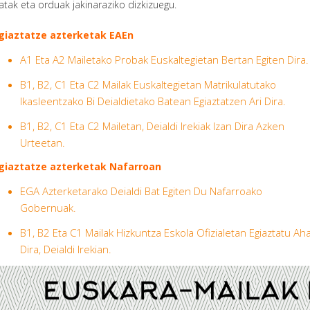
atak eta orduak jakinaraziko dizkizuegu.
giaztatze azterketak EAEn
A1 Eta A2 Mailetako Probak Euskaltegietan Bertan Egiten Dira.
B1, B2, C1 Eta C2 Mailak Euskaltegietan Matrikulatutako
Ikasleentzako Bi Deialdietako Batean Egiaztatzen Ari Dira.
B1, B2, C1 Eta C2 Mailetan, Deialdi Irekiak Izan Dira Azken
Urteetan.
giaztatze azterketak Nafarroan
EGA Azterketarako Deialdi Bat Egiten Du Nafarroako
Gobernuak.
B1, B2 Eta C1 Mailak Hizkuntza Eskola Ofizialetan Egiaztatu Aha
Dira, Deialdi Irekian.