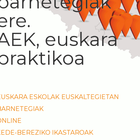
barnetegiak
ere.
AEK, euskara
praktikoa
EUSKARA ESKOLAK EUSKALTEGIETAN
BARNETEGIAK
ONLINE
XEDE-BEREZIKO IKASTAROAK