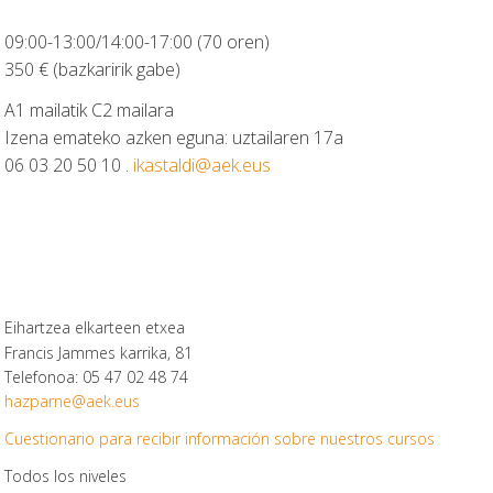
09:00-13:00/14:00-17:00 (70 oren)
350 € (bazkaririk gabe)
A1 mailatik C2 mailara
Izena emateko azken eguna: uztailaren 17a
06 03 20 50 10 .
ikastaldi@aek.eus
Eihartzea elkarteen etxea
Francis Jammes karrika, 81
Telefonoa: 05 47 02 48 74
hazparne@aek.eus
Cuestionario para recibir información sobre nuestros cursos
Todos los niveles