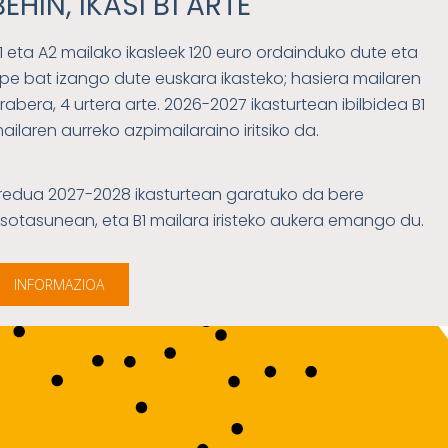
BEHIN, IKASI B1 ARTE
1 eta A2 mailako ikasleek 120 euro ordainduko dute eta
pe bat izango dute euskara ikasteko; hasiera mailaren
rabera, 4 urtera arte. 2026-2027 ikasturtean ibilbidea B1
ailaren aurreko azpimailaraino iritsiko da.
redua 2027-2028 ikasturtean garatuko da bere
sotasunean, eta B1 mailara iristeko aukera emango du.
INFORMAZIOA