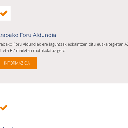
rabako Foru Aldundia
rabako Foru Aldundiak ere laguntzak eskaintzen ditu euskaltegietan A
1 eta B2 mailetan matrikulatuz gero.
INFORMAZIOA