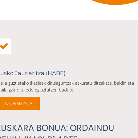
usko Jaurlaritza (HABE)
aila guztietako ikasleek dirulaguntzak eskuratu ditzakete, baldin eta
aila gainditu edo egiaztatzen badute.
INFORMAZIOA
EUSKARA BONUA: ORDAINDU