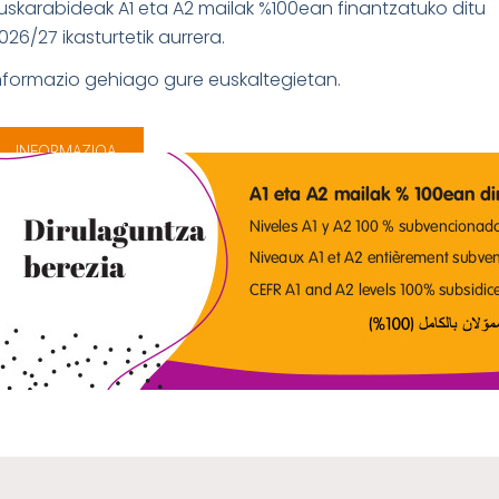
uskarabideak A1 eta A2 mailak %100ean finantzatuko ditu
026/27 ikasturtetik aurrera.
nformazio gehiago gure euskaltegietan.
INFORMAZIOA