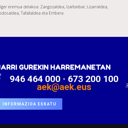
Ager eremua delakoa: Zangozaldea, Izarbeibar, Lizarraldea,
odosaldea, Tafallaldea eta Erribera
JARRI GUREKIN HARREMANETAN
946 464 000 · 673 200 100
aek@aek.eus
INFORMAZIOA ESKATU