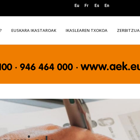
?
EUSKARA IKASTAROAK
IKASLEAREN TXOKOA
ZERBITZUA