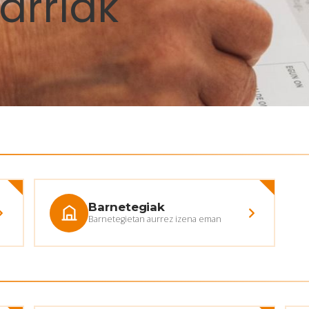
arriak
Barnetegiak
Barnetegietan aurrez izena eman