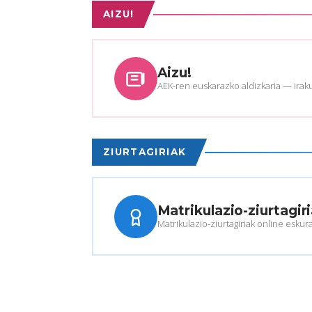
AIZU!
Aizu!
AEK-ren euskarazko aldizkaria — iraku
ZIURTAGIRIAK
Matrikulazio-ziurtagir
Matrikulazio-ziurtagiriak online eskur