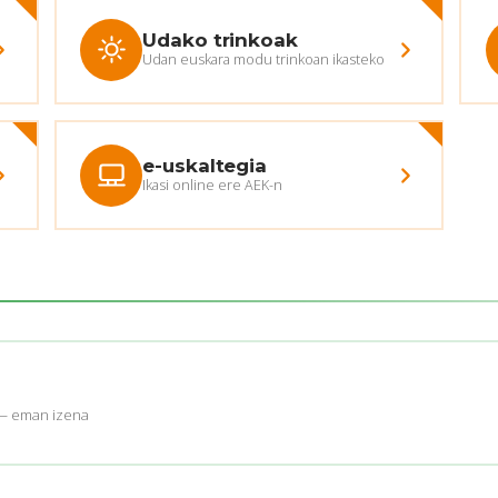
Udako trinkoak
Udan euskara modu trinkoan ikasteko
e-uskaltegia
Ikasi online ere AEK-n
 — eman izena