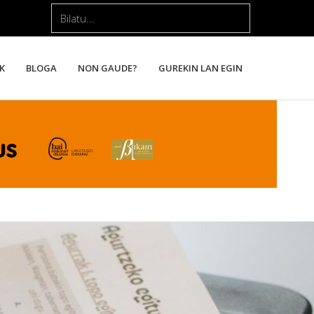
Bilatu...
K
BLOGA
NON GAUDE?
GUREKIN LAN EGIN