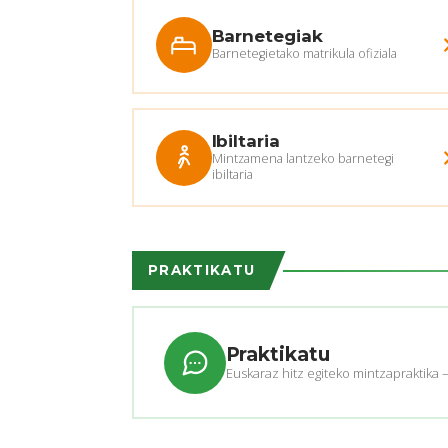
Barnetegiak
Barnetegietako matrikula ofiziala
Ibiltaria
Mintzamena lantzeko barnetegi
ibiltaria
PRAKTIKATU
Praktikatu
Euskaraz hitz egiteko mintzapraktika