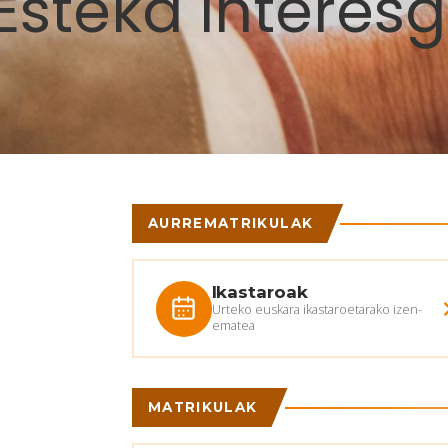
Esteka interesg
AURREMATRIKULAK
Ikastaroak
Urteko euskara ikastaroetarako izen-
ematea
MATRIKULAK