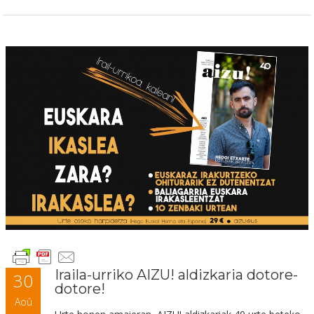
Iraila-urriko AIZU! aldizkaria dotore-
30
dotore!
Aoû