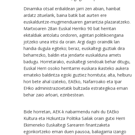
Dinamika otsail erdialdean jarri zen abian, hainbat
ardatz zituelarik, baina batik bat aurten ere
euskalduntze-mugimenduaren garrantzia plazaratzeko.
Martxoaren 28an Euskal Herriko 90 bat herritan
ekitaldiak antolatu ondoren, agintari politikoengana
jotzeko unea iritsi da orain. Argi dago oraindik lan
handia dugula egiteko; beraz, euskaltegi guztiak dira
beharrezko, baldin eta jendarte euskalduna amets
badugu. Horretarako, euskaltegi sendoak behar ditugu,
Euskal Herri osoko herritarrei euskara ikasteko aukera
emateko baldintza egoki guztiez hornituta; alta, helburu
hori bete ahal izateko, EAEko, Nafarroako eta Ipar
EHko administrazioetatik bultzada estrategikoa eman
behar zaio arloari, ezinbestean.
Bide horretan, AEK-k nabarmendu nahi du EAEko
Kultura eta Hizkuntza Politika Sailak orain gutxi Herri
Ekimeneko Euskaltegi Sarearen finantzaketa
egonkortzeko eman duen pausoa, baliagarria izango