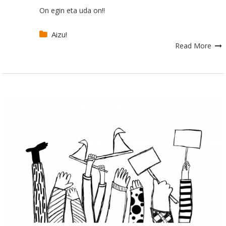
On egin eta uda on!!
Aizu!
Read More