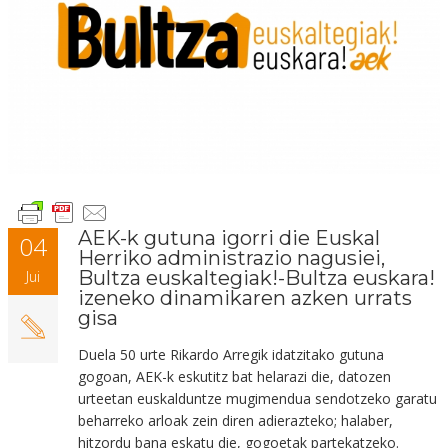
AEK-k gutuna igorri die Euskal
04
Herriko administrazio nagusiei,
Bultza euskaltegiak!-Bultza euskara!
Jui
izeneko dinamikaren azken urrats
gisa
Duela 50 urte Rikardo Arregik idatzitako gutuna
gogoan, AEK-k eskutitz bat helarazi die, datozen
urteetan euskalduntze mugimendua sendotzeko garatu
beharreko arloak zein diren adierazteko; halaber,
hitzordu bana eskatu die, gogoetak partekatzeko.