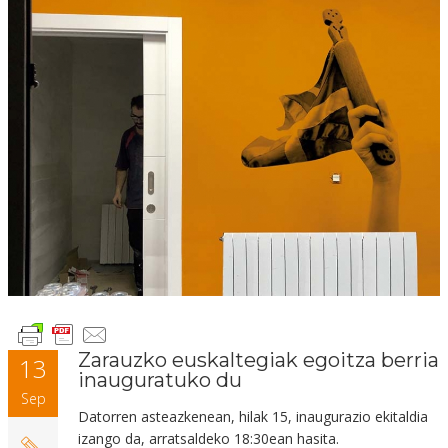
Zarauzko euskaltegiak egoitza berria
13
inauguratuko du
Sep
Datorren asteazkenean, hilak 15, inaugurazio ekitaldia
izango da, arratsaldeko 18:30ean hasita.