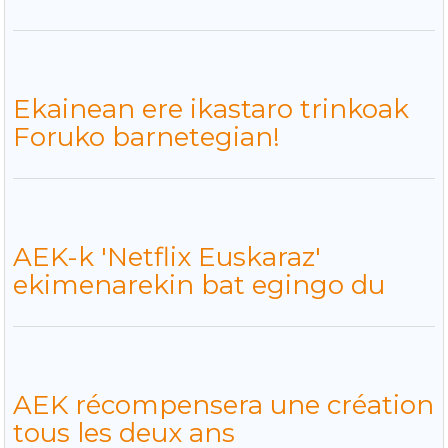
Ekainean ere ikastaro trinkoak
Foruko barnetegian!
AEK-k 'Netflix Euskaraz'
ekimenarekin bat egingo du
AEK récompensera une création
tous les deux ans