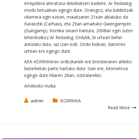
errepidera ateratzea debekatzen badiete, Ar Redadeg
modu birtualean egingo dute. Oraingoz, eta baldintzak
okerrera egin ezean, maiatzaren 21ean abiatuko da
Karaeztik (Carhaix), eta 29an amaituko Gwengampen
(Guingamp). Korrika oinarri hartuta, 2008an egin zuten
lehenbizikoz Ar Redadeg. Ordutik, bi urtean behin
antolatu dute, iaz izan ezik. Ondo bidean, datorren
urtean ere egingo dute.
AEK-KORRIKAren ordezkariek ere breotieraren aldeko
lasterketan parte hartuko dute. Izan ere, kilometroa
egingo dute hilaren 28an, ostiralarekin.
Artxiboko irudia
admin
KORRIKA
Read More