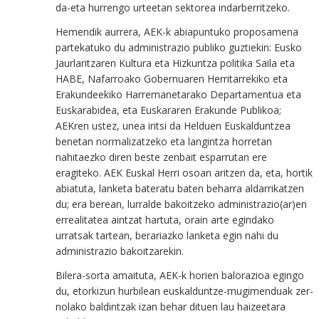
da-eta hurrengo urteetan sektorea indarberritzeko.
Hemendik aurrera, AEK-k abiapuntuko proposamena
partekatuko du administrazio publiko guztiekin: Eusko
Jaurlaritzaren Kultura eta Hizkuntza politika Saila eta
HABE, Nafarroako Gobernuaren Herritarrekiko eta
Erakundeekiko Harremanetarako Departamentua eta
Euskarabidea, eta Euskararen Erakunde Publikoa;
AEKren ustez, unea iritsi da Helduen Euskalduntzea
benetan normalizatzeko eta langintza horretan
nahitaezko diren beste zenbait esparrutan ere
eragiteko. AEK Euskal Herri osoan aritzen da, eta, hortik
abiatuta, lanketa bateratu baten beharra aldarrikatzen
du; era berean, lurralde bakoitzeko administrazio(ar)en
errealitatea aintzat hartuta, orain arte egindako
urratsak tartean, berariazko lanketa egin nahi du
administrazio bakoitzarekin.
Bilera-sorta amaituta, AEK-k horien balorazioa egingo
du, etorkizun hurbilean euskalduntze-mugimenduak zer-
nolako baldintzak izan behar dituen lau haizeetara