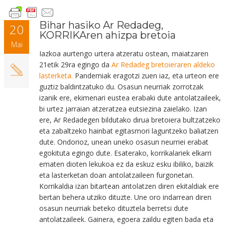
Bihar hasiko Ar Redadeg,
20
KORRIKAren ahizpa bretoia
Mai
Iazkoa aurtengo urtera atzeratu ostean, maiatzaren
21etik 29ra egingo da
Ar Redadeg bretoieraren aldeko
lasterketa.
Pandemiak eragotzi zuen iaz, eta urteon ere
guztiz baldintzatuko du. Osasun neurriak zorrotzak
izanik ere, ekimenari eustea erabaki dute antolatzaileek,
bi urtez jarraian atzeratzea eutsiezina zaielako. Izan
ere, Ar Redadegen bildutako dirua bretoiera bultzatzeko
eta zabaltzeko hainbat egitasmori laguntzeko baliatzen
dute. Ondorioz, unean uneko osasun neurriei erabat
egokituta egingo dute. Esaterako, korrikalariek elkarri
ematen dioten lekukoa ez da eskuz esku ibiliko, baizik
eta lasterketan doan antolatzaileen furgonetan.
Korrikaldia izan bitartean antolatzen diren ekitaldiak ere
bertan behera utziko dituzte. Une oro indarrean diren
osasun neurriak beteko dituztela berretsi dute
antolatzaileek. Gainera, egoera zaildu egiten bada eta