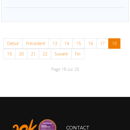
Début
Précédent
13
14
15
16
17
18
19
20
21
22
Suivant
Fin
Page 18 sur 26
CONTACT