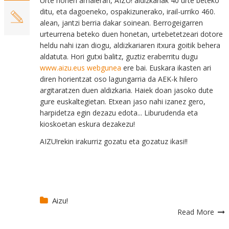
Urte honen amaieran, AIZU! aldizkariak 40 urte beteko
ditu, eta dagoeneko, ospakizunerako, irail-urriko 460.
alean, jantzi berria dakar soinean. Berrogeigarren
urteurrena beteko duen honetan, urtebetetzeari dotore
heldu nahi izan diogu, aldizkariaren itxura goitik behera
aldatuta. Hori gutxi balitz, guztiz eraberritu dugu
www.aizu.eus webgunea
ere bai. Euskara ikasten ari
diren horientzat oso lagungarria da AEK-k hilero
argitaratzen duen aldizkaria. Haiek doan jasoko dute
gure euskaltegietan. Etxean jaso nahi izanez gero,
harpidetza egin dezazu edota...
Liburudenda eta
kioskoetan eskura dezakezu!
AIZU!rekin irakurriz gozatu eta gozatuz ikasi!!
Aizu!
Read More