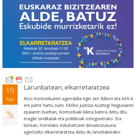
Larunbatean, elkarretaratzea
19
Atzo Kontseiluaren agerraldia egin zen Bilbon eta AEK-k
Mai
ere parte hartu zuen. EAEko Justizia Auzitegi Nagusiaren
epaiaren bueltan, Kontseiluak bilera batera deitu ditu
eragile sindikalak eta politikoak ostegunerako. Era
berean, horrelako eskuhartzeei desadostasuna
agertzeko elkarretaratzea deitu du larunbaterako: