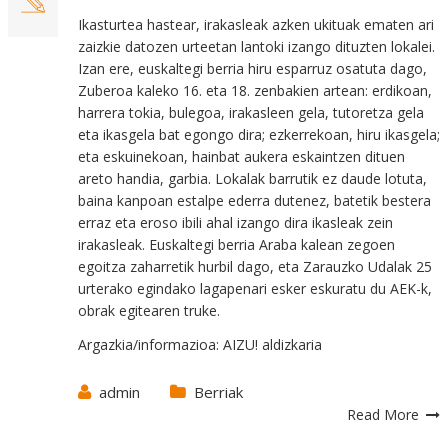
Ikasturtea hastear, irakasleak azken ukituak ematen ari
zaizkie datozen urteetan lantoki izango dituzten lokalei.
Izan ere, euskaltegi berria hiru esparruz osatuta dago,
Zuberoa kaleko 16. eta 18. zenbakien artean: erdikoan,
harrera tokia, bulegoa, irakasleen gela, tutoretza gela
eta ikasgela bat egongo dira; ezkerrekoan, hiru ikasgela;
eta eskuinekoan, hainbat aukera eskaintzen dituen
areto handia, garbia. Lokalak barrutik ez daude lotuta,
baina kanpoan estalpe ederra dutenez, batetik bestera
erraz eta eroso ibili ahal izango dira ikasleak zein
irakasleak. Euskaltegi berria Araba kalean zegoen
egoitza zaharretik hurbil dago, eta Zarauzko Udalak 25
urterako egindako lagapenari esker eskuratu du AEK-k,
obrak egitearen truke.
Argazkia/informazioa: AIZU! aldizkaria
admin
Berriak
Read More