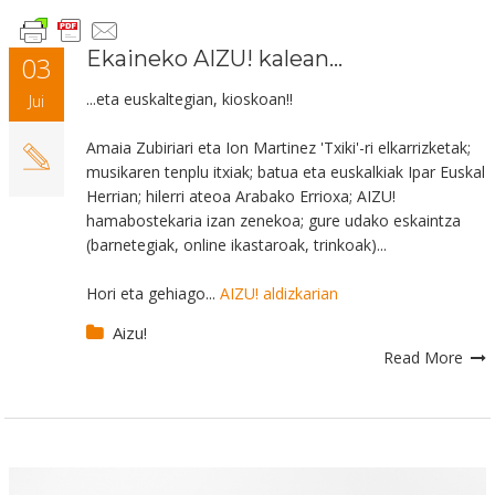
Ekaineko AIZU! kalean...
03
...eta euskaltegian, kioskoan!!
Jui
Amaia Zubiriari eta Ion Martinez 'Txiki'-ri elkarrizketak;
musikaren tenplu itxiak; batua eta euskalkiak Ipar Euskal
Herrian; hilerri ateoa Arabako Errioxa; AIZU!
hamabostekaria izan zenekoa;
gure
udako eskaintza
(barnetegiak, online ikastaroak, trinkoak)...
Hori eta gehiago...
AIZU! aldizkarian
Aizu!
Read More