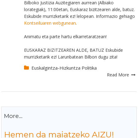
Bilboko Justizia Auzitegiaren aurrean (Albiako
lorategiak), 11:00etan, Euskaraz bizitzearen alde, batuz.
Eskubide murrizketarik ez! lelopean. Informazio gehiago
Kontseiluaren webgunean
.
Animatu eta parte hartu elkarretaratzean!
EUSKARAZ BIZITZEAREN ALDE, BATUZ Eskubide
murrizketarik ez! Larunbatean Bilbon dugu zita!
Euskalgintza-Hizkuntza Politika
Read More
More...
Hemen da maiatzeko AIZU!