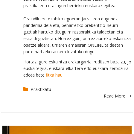
praktikatzea eta lagun berriekin euskaraz egitea
Oraindik ere ezohiko egoeran jarraitzen dugunez,
pandemia dela eta, beharrezko prebentzio-neurri
guztiak hartuko ditugu mintzapraktika taldeetan eta
ekitaldi guztietan. Horrez gain, aurrez aurreko eskaintza
osatze aldera, urriaren amaieran ONLINE taldeetan
parte hartzeko aukera luzatuko dugu.
Hortaz, gure eskaintza erakargarria iruditzen bazaizu, jo
euskaltegira, euskara-elkartera edo euskara-zerbitzura
edota bete
fitxa hau
.
Praktikatu
Read More