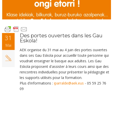
Des portes ouvertes dans les Gau
31
Eskola!
Mai
AEK organise du 31 mai au 4 juin des portes ouvertes
dans ses Gau Eskola pour accueillir toute personne qui
voudrait enseigner le basque aux adultes. Les Gau
Eskola proposent d'assister à leurs cours ainsi que des
rencontres individuelles pour présenter la pédagogie et
les supports utilisés pour la formation.
Plus d'informations :
iparralde@aek.eus
- 05 59 25 76
09