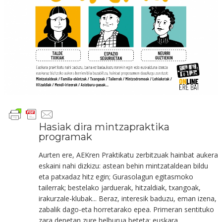
Hasiak dira mintzapraktika
programak
Aurten ere, AEKren Praktikatu zerbitzuak hainbat aukera
eskaini nahi dizkizu: astean behin mintzataldean bildu
eta patxadaz hitz egin; Gurasolagun egitasmoko
tailerrak; bestelako jarduerak, hitzaldiak, txangoak,
irakurzale-klubak... Beraz, interesik baduzu, eman izena,
zabalik dago-eta horretarako epea. Primeran sentituko
zara denetan zure helburua beteta: euskara