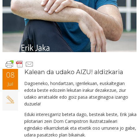
Kalean da udako AIZU! aldizkaria
08
Dagoeneko, hondartzan, igerilekuan, euskaltegian
Juil
edota beste edozein lekutan irakur dezakezue, ziur
udako arratsalde edo goiz pasa atseginagoa izango
duzuela!
Eduki interesgarriz beteta dago, besteak beste, Erik Jaka
pilotariari zein Dom Campistron Ilustratzaileari
egindako elkarrizketak eta etxetik oso urrunera jo gabe,
udara pasatzeko plan bikainak.