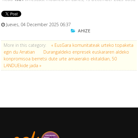
Jueves, 04 December 2025 06:37
AHIZE
More in this category:
« EusGara komunitateak urteko topaketa
egin du Arratian
Durangaldeko enpresek euskararen aldeko
konpromisoa berretsi dute urte amaierako ekitaldian, 50
LANDUEkide jada »