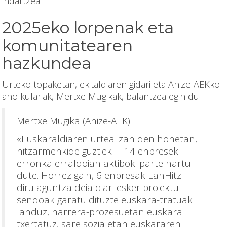
indartzea.
2025eko lorpenak eta
komunitatearen
hazkundea
Urteko topaketan, ekitaldiaren gidari eta Ahize-AEKko
aholkulariak, Mertxe Mugikak, balantzea egin du:
Mertxe Mugika (Ahize-AEK):
«Euskaraldiaren urtea izan den honetan,
hitzarmenkide guztiek —14 enpresek—
erronka erraldoian aktiboki parte hartu
dute. Horrez gain, 6 enpresak LanHitz
dirulaguntza deialdiari esker proiektu
sendoak garatu dituzte euskara-tratuak
landuz, harrera-prozesuetan euskara
txertatuz, sare sozialetan euskararen