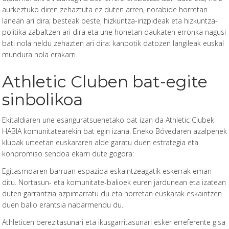
aurkeztuko diren zehaztuta ez duten arren, norabide horretan
lanean ari dira; besteak beste, hizkuntza-irizpideak eta hizkuntza-
politika zabaltzen ari dira eta une honetan daukaten erronka nagusi
bati nola heldu zehazten ari dira: kanpotik datozen langileak euskal
mundura nola erakarri.
Athletic Cluben bat-egite
sinbolikoa
Ekitaldiaren une esanguratsuenetako bat izan da Athletic Clubek
HABIA komunitatearekin bat egin izana. Eneko Bóvedaren azalpenek
klubak urteetan euskararen alde garatu duen estrategia eta
konpromiso sendoa ekarri dute gogora:
Egitasmoaren barruan espazioa eskaintzeagatik eskerrak eman
ditu. Nortasun- eta komunitate-balioek euren jardunean eta izatean
duten garrantzia azpimarratu du eta horretan euskarak eskaintzen
duen balio erantsia nabarmendu du.
Athleticen berezitasunari eta ikusgarritasunari esker erreferente gisa