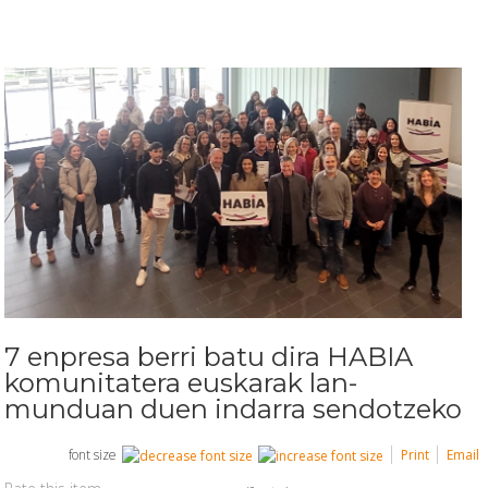
7 enpresa berri batu dira HABIA
komunitatera euskarak lan-
munduan duen indarra sendotzeko
font size
Print
Email