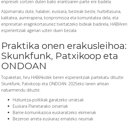
enpresek sortzen duten balio erantsiaren parte ere badela.
Azpimarratu dute, halaber, euskara, besteak beste, hurbiltasuna,
kalitatea, aurrerapena, konpromisoa eta komunitatea dela, eta
enpresetan eraginkortasunez txertatzeko bideak badirela, HABIAren
esperientziak agerian uzten duen bezala.
Praktika onen erakusleihoa:
Skunkfunk, Patxikoop eta
ONDOAN
Topaketan, hiru HABIAkidek beren esperientziak partekatu dituzte:
Skunkfunk, Patxikoop eta ONDOAN. 2025eko lanen artean
nabarmendu dituzte:
Hizkuntza-politikak garatzeko urratsak
Euskara Planetarako oinarriak
Barne-komunikazioa euskaratzeko ekimenak
Bezeroei arreta euskaraz emateko neurriak