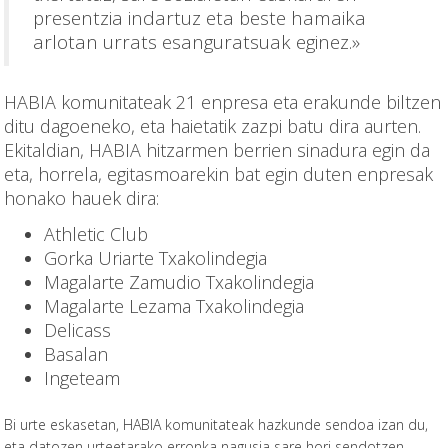
presentzia indartuz eta beste hamaika
arlotan urrats esanguratsuak eginez.»
HABIA komunitateak 21 enpresa eta erakunde biltzen
ditu dagoeneko, eta haietatik zazpi batu dira aurten.
Ekitaldian, HABIA hitzarmen berrien sinadura egin da
eta, horrela, egitasmoarekin bat egin duten enpresak
honako hauek dira:
Athletic Club
Gorka Uriarte Txakolindegia
Magalarte Zamudio Txakolindegia
Magalarte Lezama Txakolindegia
Delicass
Basalan
Ingeteam
Bi urte eskasetan, HABIA komunitateak hazkunde sendoa izan du,
eta datozen urteetarako erronka nagusia sare hori sendotzen