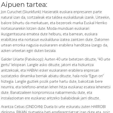
Aipuen tartea:
Jon Curuchet (Skunkfunk): Hasieratik euskara enpresaren parte
natural izan da, sortzaileak eta taldea euskaldunak izanik. Urteekin,
balore bihurtu da merkatuan, eta bezeroek marka Euskal Herriko
nortasunarekin lotzen dute. Moda-munduan euskarari
ikusgarritasuna ematea dute helburu, eta barnean, euskara
erabiltzea eta nortasun euskalduna izatea zaintzen dute. Datorren
urtean erronka nagusia euskararen erabilera handitzea izango da,
azken urteetan egin duten bezala.
Galder Uriarte (Patxikoop): Aurten 40 urte betetzen dituzte, “40 urte
gertu” lelopean. Langile asko dituzte, jatorri eta hizkuntza
anitzekoak, eta HABIAri esker euskararen erabilera enpresan
sustatzeko dinamika berriak abiatu dituzte, hala nola “Egun on”
hiztegia. Langile guztiek pozik parte hartu dute, bakoitzak bere
neurrira, eta telefono-arretan lehen hitza euskaraz esatea lehenetsi
dute. Banatzaileen konpromisoa nabarmendu dute, eta
instalazioetan ere euskaraz aritzeko baliabideak jarri dituzte.
Arantza Cebas (ONDOAN): Duela bi urte eskuratu zuten HARROBI
diploma. BIKAIN ziurtagiria beti erreferentziatzat izan dute eta, noiz