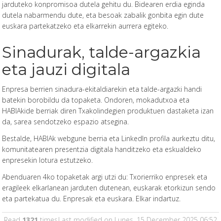
jarduteko konpromisoa dutela gehitu du. Bidearen erdia eginda
dutela nabarmendu dute, eta besoak zabalik gonbita egin dute
euskara partekatzeko eta elkarrekin aurrera egiteko.
Sinadurak, talde-argazkia
eta jauzi digitala
Enpresa berrien sinadura-ekitaldiarekin eta talde-argazki handi
batekin borobildu da topaketa. Ondoren, mokadutxoa eta
HABIAkide berriak diren Txakolindegien produktuen dastaketa izan
da, sarea sendotzeko espazio atsegina.
Bestalde, HABIAk webgune berria eta LinkedIn profila aurkeztu ditu,
komunitatearen presentzia digitala handitzeko eta eskualdeko
enpresekin lotura estutzeko.
Abenduaren 4ko topaketak argi utzi du: Txorierriko enpresek eta
eragileek elkarlanean jarduten dutenean, euskarak etorkizun sendo
eta partekatua du. Enpresak eta euskara. Elkar indartuz.
Read
1321
times
Last modified on Lunes, 15 December 2025 06:52