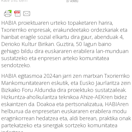
Rate this item
(0 votes)
HABIA proiektuaren urteko topaketaren harira,
Txorierriko enpresak, erakundeetako ordezkariak eta
hainbat eragile sozial elkartu dira gaur, abenduak 4,
Derioko Kultur Birikan. Guztira, 50 lagun baino
gehiago bildu dira euskararen erabilera lan-munduan
sustatzeko eta enpresen arteko komunitatea
sendotzeko.
HABIA egitasmoa 2024an jarri zen martxan Txorierriko
Mankomunitatearen eskutik, eta Eusko Jaurlaritza zein
Bizkaiko Foru Aldundia dira proiektuko sustatzaileak.
Hizkuntza-aholkularitza teknikoa Ahize-AEKren bidez
eskaintzen da. Doakoa eta pertsonalizatua, HABIAren
helburua da enpresetan euskararen erabilera modu
eraginkorrean hedatzea eta, aldi berean, praktika onak
partekatzeko eta sinergiak sortzeko komunitatea