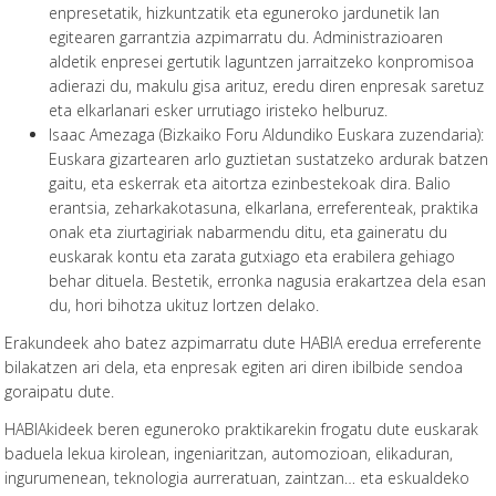
enpresetatik, hizkuntzatik eta eguneroko jardunetik lan
egitearen garrantzia azpimarratu du. Administrazioaren
aldetik enpresei gertutik laguntzen jarraitzeko konpromisoa
adierazi du, makulu gisa arituz, eredu diren enpresak saretuz
eta elkarlanari esker urrutiago iristeko helburuz.
Isaac Amezaga (Bizkaiko Foru Aldundiko Euskara zuzendaria):
Euskara gizartearen arlo guztietan sustatzeko ardurak batzen
gaitu, eta eskerrak eta aitortza ezinbestekoak dira. Balio
erantsia, zeharkakotasuna, elkarlana, erreferenteak, praktika
onak eta ziurtagiriak nabarmendu ditu, eta gaineratu du
euskarak kontu eta zarata gutxiago eta erabilera gehiago
behar dituela. Bestetik, erronka nagusia erakartzea dela esan
du, hori bihotza ukituz lortzen delako.
Erakundeek aho batez azpimarratu dute HABIA eredua erreferente
bilakatzen ari dela, eta enpresak egiten ari diren ibilbide sendoa
goraipatu dute.
HABIAkideek beren eguneroko praktikarekin frogatu dute euskarak
baduela lekua kirolean, ingeniaritzan, automozioan, elikaduran,
ingurumenean, teknologia aurreratuan, zaintzan… eta eskualdeko