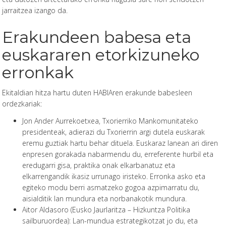
jarraitzea izango da.
Erakundeen babesa eta
euskararen etorkizuneko
erronkak
Ekitaldian hitza hartu duten HABIAren erakunde babesleen
ordezkariak:
Jon Ander Aurrekoetxea, Txorierriko Mankomunitateko
presidenteak, adierazi du Txorierrin argi dutela euskarak
eremu guztiak hartu behar dituela. Euskaraz lanean ari diren
enpresen gorakada nabarmendu du, erreferente hurbil eta
eredugarri gisa, praktika onak elkarbanatuz eta
elkarrengandik ikasiz urrunago iristeko. Erronka asko eta
egiteko modu berri asmatzeko gogoa azpimarratu du,
aisialditik lan mundura eta norbanakotik mundura.
Aitor Aldasoro (Eusko Jaurlaritza – Hizkuntza Politika
sailburuordea): Lan-mundua estrategikotzat jo du, eta