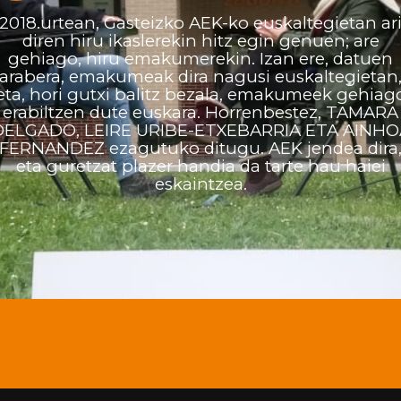
2018.urtean, Gasteizko AEK-ko euskaltegietan ar
diren hiru ikaslerekin hitz egin genuen; are
gehiago, hiru emakumerekin. Izan ere, datuen
arabera, emakumeak dira nagusi euskaltegietan
eta, hori gutxi balitz bezala, emakumeek gehiag
erabiltzen dute euskara. Horrenbestez, TAMARA
DELGADO, LEIRE URIBE-ETXEBARRIA ETA AINHO
FERNANDEZ ezagutuko ditugu. AEK jendea dira
eta guretzat plazer handia da tarte hau haiei
eskaintzea.