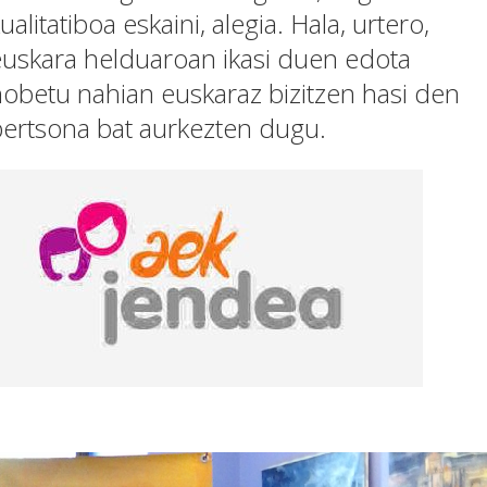
ualitatiboa eskaini, alegia. Hala, urtero,
euskara helduaroan ikasi duen edota
obetu nahian euskaraz bizitzen hasi den
pertsona bat aurkezten dugu.