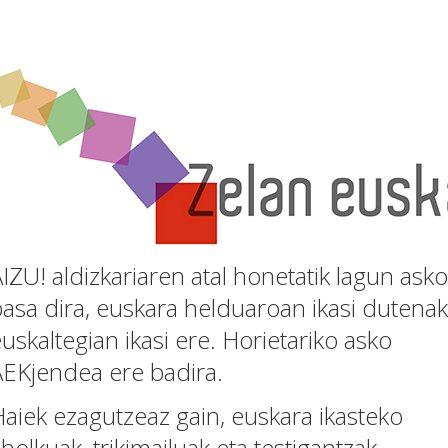
IZU! aldizkariaren atal honetatik lagun asko
asa dira, euskara helduaroan ikasi dutenak
uskaltegian ikasi ere. Horietariko asko
AEKjendea ere badira.
aiek ezagutzeaz gain, euskara ikasteko
holkuak, trikimailuak eta testigantzak