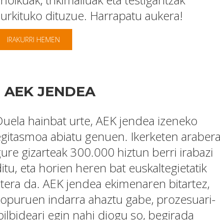
urkituko dituzue. Harrapatu aukera!
IRAKURRI HEMEN
AEK JENDEA
uela hainbat urte, AEK jendea izeneko
gitasmoa abiatu genuen. Ikerketen arabera
ure gizarteak 300.000 hiztun berri irabazi
itu, eta horien heren bat euskaltegietatik
tera da. AEK jendea ekimenaren bitartez,
opuruen indarra ahaztu gabe, prozesuari-
bilbideari egin nahi diogu so, begirada