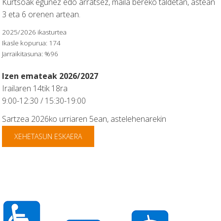
Kurtsoak egunez edo arratsez, maila bereko taldetan, astean
3 eta 6 orenen artean.
2025/2026 ikasturtea
Ikasle kopurua: 174
Jarraikitasuna: %96
Izen emateak 2026/2027
Irailaren 14tik 18ra
9:00-12:30 / 15:30-19:00
Sartzea 2026ko urriaren 5ean, astelehenarekin
XEHETASUN ESKAERA