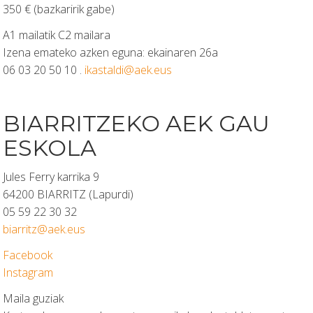
350 € (bazkaririk gabe)
A1 mailatik C2 mailara
Izena emateko azken eguna: ekainaren 26a
06 03 20 50 10 .
ikastaldi@aek.eus
BIARRITZEKO AEK GAU
ESKOLA
Jules Ferry karrika 9
64200 BIARRITZ (Lapurdi)
05 59 22 30 32
biarritz@aek.eus
Facebook
Instagram
Maila guziak