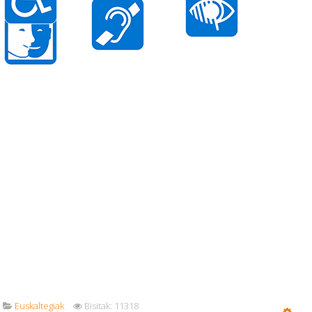
Euskaltegiak
Bisitak: 11318