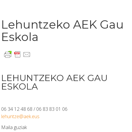
Lehuntzeko AEK Gau
Eskola
LEHUNTZEKO AEK GAU
ESKOLA
06 34 12 48 68 / 06 83 83 01 06
lehuntze@aek.eus
Maila guziak