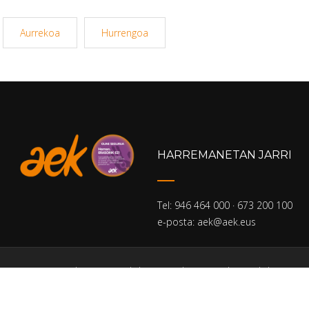
Aurrekoa
Hurrengoa
HARREMANETAN JARRI
Tel: 946 464 000 · 673 200 100
e-posta: aek@aek.eus
Home
Pribatutasun politika
Lege oharra
Cookien-politika
Gardentasun ataria
Sartu