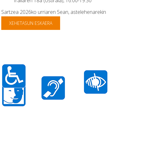
Irailaren 18a (ostirala), 16:00-19:30
Sartzea 2026ko urriaren 5ean, astelehenarekin
XEHETASUN ESKAERA