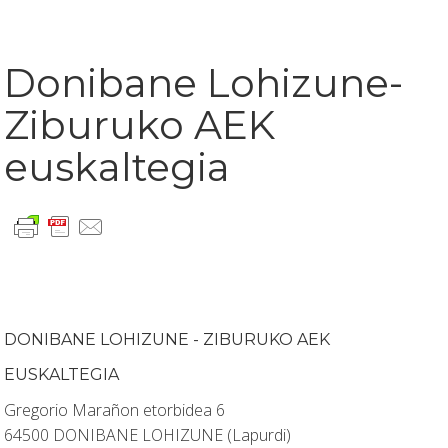
Donibane Lohizune-
Ziburuko AEK
euskaltegia
DONIBANE LOHIZUNE - ZIBURUKO AEK
EUSKALTEGIA
Gregorio Marañon etorbidea 6
64500 DONIBANE LOHIZUNE (Lapurdi)