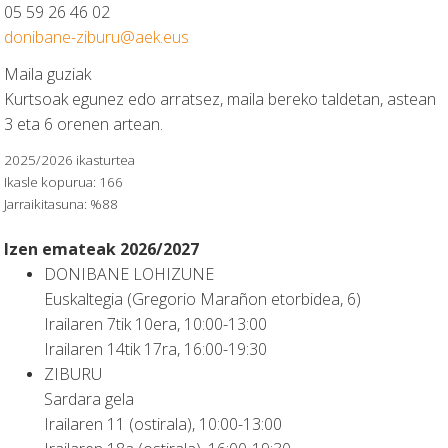
05 59 26 46 02
donibane-ziburu@aek.eus
Maila guziak
Kurtsoak egunez edo arratsez, maila bereko taldetan, astean
3 eta 6 orenen artean.
2025/2026 ikasturtea
Ikasle kopurua: 166
Jarraikitasuna: %88
Izen emateak 2026/2027
DONIBANE LOHIZUNE
Euskaltegia (Gregorio Marañon etorbidea, 6)
Irailaren 7tik 10era, 10:00-13:00
Irailaren 14tik 17ra, 16:00-19:30
ZIBURU
Sardara gela
Irailaren 11 (ostirala), 10:00-13:00