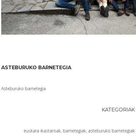
ASTEBURUKO BARNETEGIA
Asteburuko barnetegia
KATEGORIAK
euskara ikastaroak, barnetegiak, asteburuko barnetegiak