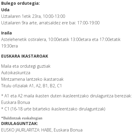
Bulego ordutegia:
Uda
Uztailaren 1etik 23ra, 10:00-13:00
Uztailaren 9ra arte, arratsaldez ere bai: 17:00-19:00
Iraila
Astelehenetik ostiralera, 10:00etatik 13:00etara eta 17:00etatik
19:30era
EUSKARA IKASTAROAK
Maila eta ordutegi guztiak
Autoikaskuntza
Mintzamena lantzeko ikastaroak
Titulu ofizialak A1, A2, B1, B2, C1
* A1 eta A2 maila ikasten duten ikasleentzako dirulaguntza bereziak:
Euskara Bonua
* C1 (16-18 urte bitarteko ikasleentzako dirulaguntzak)
*Baldintzak euskaltegian
DIRULAGUNTZAK:
EUSKO JAURLARITZA: HABE, Euskara Bonua