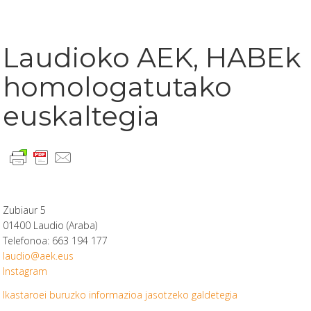
Laudioko AEK, HABEk
homologatutako
euskaltegia
Zubiaur 5
01400 Laudio (Araba)
Telefonoa: 663 194 177
laudio@aek.eus
Instagram
Ikastaroei buruzko informazioa jasotzeko galdetegia