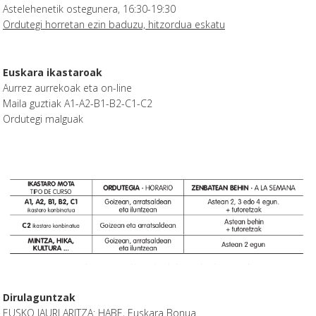
Astelehenetik ostegunera, 16:30-19:30
Ordutegi horretan ezin baduzu, hitzordua eskatu
Euskara ikastaroak
Aurrez aurrekoak eta on-line
Maila guztiak A1-A2-B1-B2-C1-C2
Ordutegi malguak
Dirulaguntzak
EUSKO JAURLARITZA: HABE, Euskara Bonua