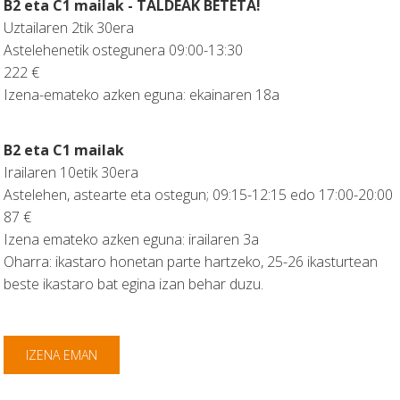
B2 eta C1 mailak - TALDEAK BETETA!
Uztailaren 2tik 30era
Astelehenetik ostegunera 09:00-13:30
222 €
Izena-emateko azken eguna: ekainaren 18a
B2 eta C1 mailak
Irailaren 10etik 30era
Astelehen, astearte eta ostegun; 09:15-12:15 edo 17:00-20:00
87 €
Izena emateko azken eguna: irailaren 3a
Oharra: ikastaro honetan parte hartzeko, 25-26 ikasturtean
beste ikastaro bat egina izan behar duzu.
IZENA EMAN