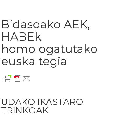
Bidasoako AEK,
HABEk
homologatutako
euskaltegia
UDAKO IKASTARO
TRINKOAK