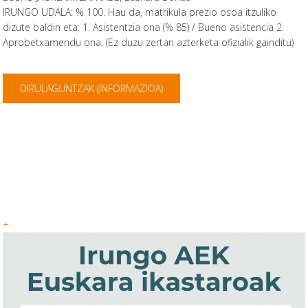
IRUNGO UDALA: % 100. Hau da, matrikula prezio osoa itzuliko
dizute baldin eta: 1. Asistentzia ona (% 85) / Bueno asistencia 2.
Aprobetxamendu ona. (Ez duzu zertan azterketa ofizialik gainditu)
DIRULAGUNTZAK (INFORMAZIOA)
+