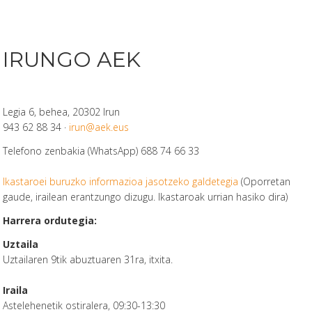
IRUNGO AEK
Legia 6, behea, 20302 Irun
943 62 88 34 ·
irun@aek.eus
Telefono zenbakia (WhatsApp) 688 74 66 33
Ikastaroei buruzko informazioa jasotzeko galdetegia
(Oporretan
gaude, irailean erantzungo dizugu. Ikastaroak urrian hasiko dira)
Harrera ordutegia:
Uztaila
Uztailaren 9tik abuztuaren 31ra, itxita.
Iraila
Astelehenetik ostiralera, 09:30-13:30