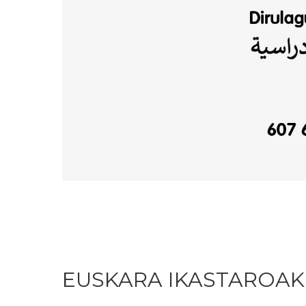
EUSKARA IKASTAROAK