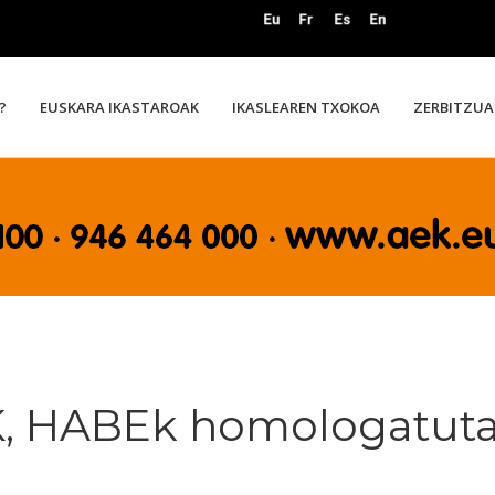
?
EUSKARA IKASTAROAK
IKASLEAREN TXOKOA
ZERBITZUA
K, HABEk homologatuta