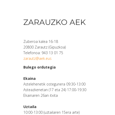
ZARAUZKO AEK
Zuberoa kalea 16-18
20800 Zarautz (Gipuzkoa)
Telefonoa: 943 13 01 75
zarautz@aek.eus
Bulego ordutegia
Ekaina
Astelehenetik ostegunera 09:30-13:00
Asteazkenetan (17 eta 24) 17:00-19:30
Ekainaren 26an itxita
Uztaila
10:00-13:00 (uztailaren 15era arte)