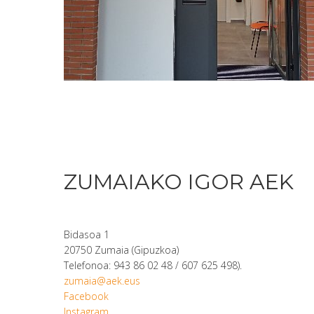
ZUMAIAKO IGOR AEK
Bidasoa 1
20750 Zumaia (Gipuzkoa)
Telefonoa: 943 86 02 48 / 607 625 498).
zumaia@aek.eus
Facebook
Instagram