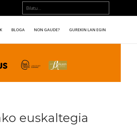
Bilatu...
K
BLOGA
NON GAUDE?
GUREKIN LAN EGIN
ko euskaltegia