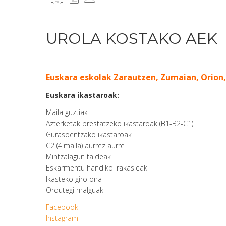
UROLA KOSTAKO AEK
Euskara eskolak Zarautzen, Zumaian, Orion,
Euskara ikastaroak:
Maila guztiak
Azterketak prestatzeko ikastaroak (B1-B2-C1)
Gurasoentzako ikastaroak
C2 (4.maila) aurrez aurre
Mintzalagun taldeak
Eskarmentu handiko irakasleak
Ikasteko giro ona
Ordutegi malguak
Facebook
Instagram