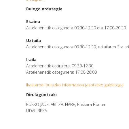
Bulego ordutegia
Ekaina
Astelehenetik ostegunera 09:30-12:30 eta 17:00-20:30
Uztaila
Astelehenetik ostegunera 09:30-12:30, uztailaren 3ra ar
Iraila
Astelehenetik ostiralera: 09:30-12:30
Astelehenetik ostegunera: 17:00-20:00
Ikastaroei buruzko informazioa jasotzeko galdetegia
Dirulaguntzak:
EUSKO JAURLARITZA: HABE, Euskara Bonua
UDAL BEKA