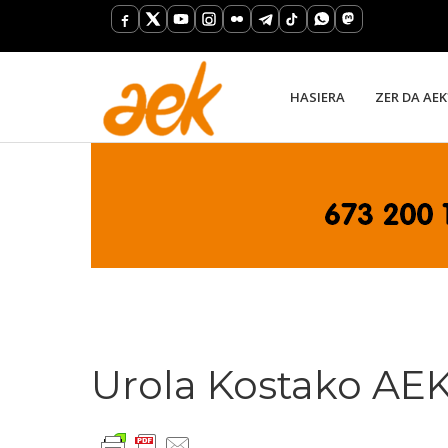
HASIERA
ZER DA AEK
Urola Kostako AE