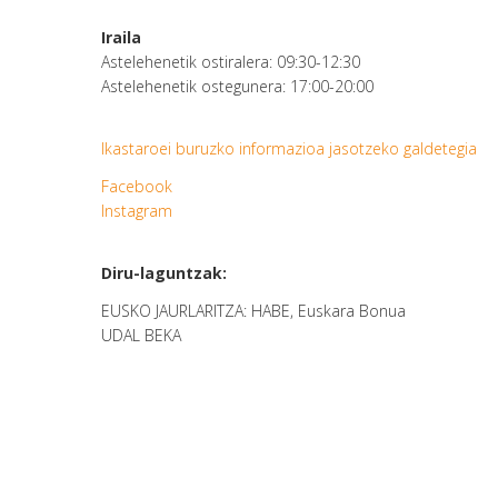
Iraila
Astelehenetik ostiralera: 09:30-12:30
Astelehenetik ostegunera: 17:00-20:00
Ikastaroei buruzko informazioa jasotzeko galdetegia
Facebook
Instagram
Diru-laguntzak:
EUSKO JAURLARITZA: HABE, Euskara Bonua
UDAL BEKA