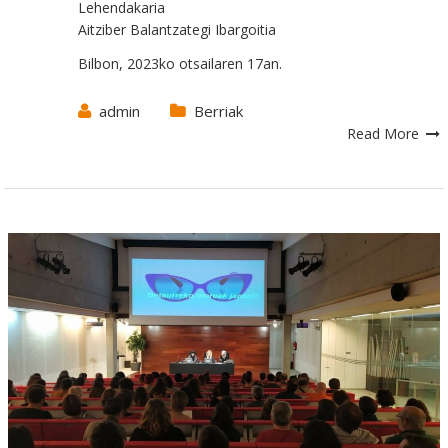
Lehendakaria
Aitziber
Balantzategi Ibargoitia
Bilbon, 2023ko otsailaren 17an.
admin
Berriak
Read More