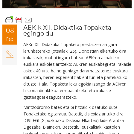
AEK-k XII. Didaktika Topaketa
08
egingo du
Feb
AEKn XII. Didaktika Topaketa prestatzen ari gara
larunbaterako (otsailak 25). Donostian elkartuko dira
irakasleak, mahai inguru batean AEKren aspaldiko
euskara eskolez aritzeko: AEKren euskaltegi eta irakasle
askok 40 urte baino gehiago daramatzatenez euskara
irakasten, beren esperientziak entzun eta partekatuko
dituzte. Hala, Topaketa leku egokia izango da AEKren
historia didaktikoa errepasatzeko eta irakasle
gazteagoei ezagutarazteko.
Mintzodromo batek eta bi hitzaldik osatuko dute
Topaketako egitaraua. Batetik, dislexiaz arituko dira,
DISLEGI (Gipuzkoako Dislexia Elkartea) kide Arantza
Elgezabal Biainekin. Bestetik, euskalkiak ikastolen
hezkuntz proiektuan izango dituzte hizpide, Inma