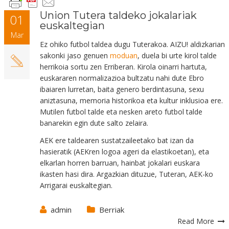
Union Tutera taldeko jokalariak
01
euskaltegian
Mar
Ez ohiko futbol taldea dugu Tuterakoa. AIZU! aldizkarian
sakonki jaso genuen
moduan
, duela bi urte kirol talde
herrikoia sortu zen Erriberan. Kirola oinarri hartuta,
euskararen normalizazioa bultzatu nahi dute Ebro
ibaiaren lurretan, baita genero berdintasuna, sexu
aniztasuna, memoria historikoa eta kultur inklusioa ere.
Mutilen futbol talde eta nesken areto futbol talde
banarekin egin dute salto zelaira.
AEK ere taldearen sustatzaileetako bat izan da
hasieratik (AEKren logoa ageri da elastikoetan), eta
elkarlan horren barruan, hainbat jokalari euskara
ikasten hasi dira. Argazkian dituzue, Tuteran, AEK-ko
Arrigarai euskaltegian.
admin
Berriak
Read More