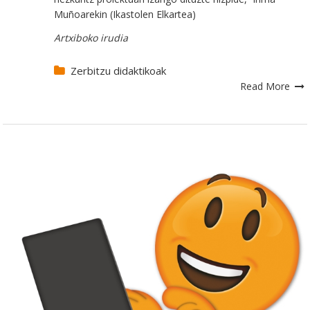
Muñoarekin (Ikastolen Elkartea)
Artxiboko irudia
Zerbitzu didaktikoak
Read More