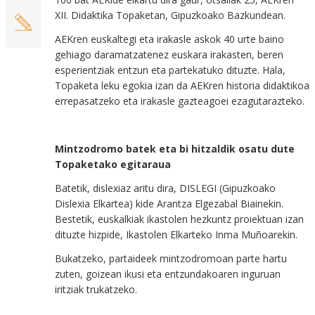
XII. Didaktika Topaketan, Gipuzkoako Bazkundean.
AEKren euskaltegi eta irakasle askok 40 urte baino
gehiago daramatzatenez euskara irakasten, beren
esperientziak entzun eta partekatuko dituzte. Hala,
Topaketa leku egokia izan da AEKren historia didaktikoa
errepasatzeko eta irakasle gazteagoei ezagutarazteko.
Mintzodromo batek eta bi hitzaldik osatu dute
Topaketako egitaraua
Batetik, dislexiaz aritu dira, DISLEGI (Gipuzkoako
Dislexia Elkartea) kide Arantza Elgezabal Biainekin.
Bestetik, euskalkiak ikastolen hezkuntz proiektuan izan
dituzte hizpide, Ikastolen Elkarteko Inma Muñoarekin.
Bukatzeko, partaideek mintzodromoan parte hartu
zuten, goizean ikusi eta entzundakoaren inguruan
iritziak trukatzeko.