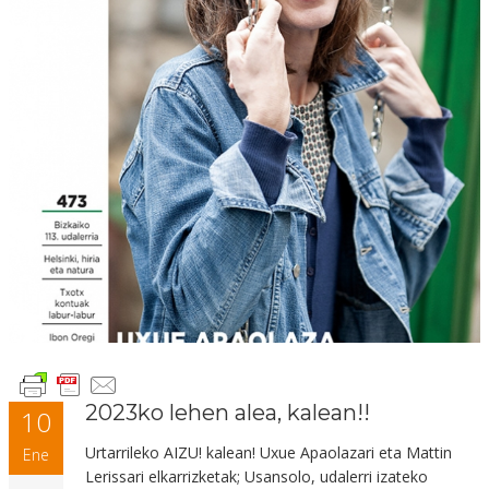
2023ko lehen alea, kalean!!
10
Urtarrileko AIZU! kalean! Uxue Apaolazari eta Mattin
Ene
Lerissari elkarrizketak; Usansolo, udalerri izateko