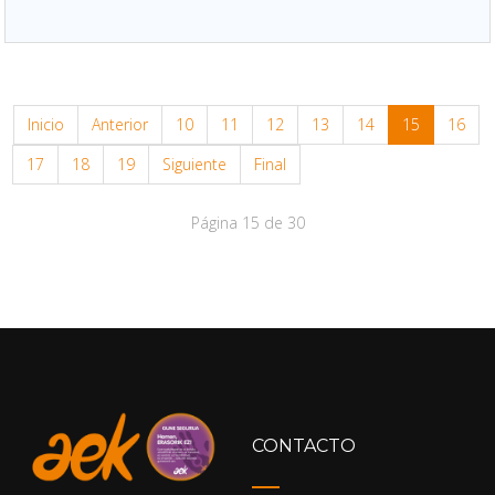
Inicio
Anterior
10
11
12
13
14
15
16
17
18
19
Siguiente
Final
Página 15 de 30
CONTACTO