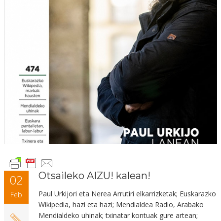
Otsaileko AIZU! kalean!
02
Paul Urkijori
eta Nerea Arrutiri elkarrizketak;
Euskarazko
Feb
Wikipedia
, hazi eta hazi;
Mendialdea Radio,
Arabako
Mendialdeko uhinak; txinatar kontuak gure artean;