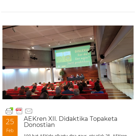
AEKren XII. Didaktika Topaketa
25
Donostian
Feb
100 bat AEKide elkartu dira gaur, otsailak 25, AEKren