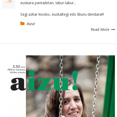
euskara pantailetan, labur-labur...
Segi azkar kiosko, euskaltegi edo liburu-dendara!!!
Aizu!
Read More