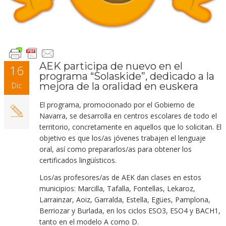
AEK participa de nuevo en el
16
programa “Solaskide”, dedicado a la
mejora de la oralidad en euskera
Dic
El programa, promocionado por el Gobierno de
Navarra, se desarrolla en centros escolares de todo el
territorio, concretamente en aquellos que lo solicitan. El
objetivo es que los/as jóvenes trabajen el lenguaje
oral, así como prepararlos/as para obtener los
certificados lingüísticos.
Los/as profesores/as de AEK dan clases en estos
municipios: Marcilla, Tafalla, Fontellas, Lekaroz,
Larrainzar, Aoiz, Garralda, Estella, Egües, Pamplona,
Berriozar y Burlada, en los ciclos ESO3, ESO4 y BACH1,
tanto en el modelo A como D.