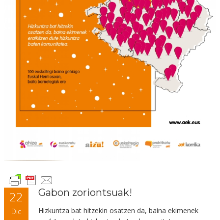
Gabon zoriontsuak!
22
Hizkuntza bat hitzekin osatzen da, baina ekimenek
Dic