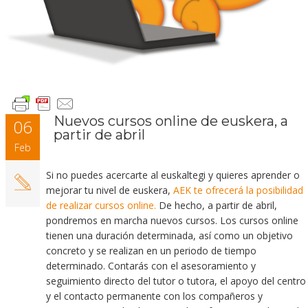
Nuevos cursos online de euskera, a
06
partir de abril
Feb
Si no puedes acercarte al euskaltegi y quieres aprender o
mejorar tu nivel de euskera,
AEK te ofrecerá la posibilidad
de realizar cursos online.
De hecho, a partir de abril,
pondremos en marcha nuevos cursos. Los cursos online
tienen una duración determinada, así como un objetivo
concreto y se realizan en un periodo de tiempo
determinado. Contarás con el asesoramiento y
seguimiento directo del tutor o tutora, el apoyo del centro
y el contacto permanente con los compañeros y