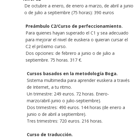
De octubre a enero, de enero a marzo, de abril a junio
o de julio a septiembre (75 horas): 390 euros
Preámbulo C2/Curso de perfeccionamiento.
Para quienes hayan superado el C1 y sea adecuado
para mejorar el nivel de euskera o quieran cursar el
C2 el próximo curso.
Dos opciones: de febrero a junio o de julio a
septiembre. 75 horas. 317 €.
Cursos basados en la metodología Boga.
Sistema multimedia para aprender euskera a través
de Internet, a tu ritmo.
Un trimestre: 249 euros. 72 horas. Enero-
marzo/abril-junio o julio-septiembre).
Dos trimestres: 490 euros. 144 horas (de enero a
junio o de abril a septiembre).
Tres trimestres: 720 euros. 216 horas.
Curso de traducción.