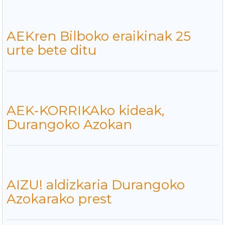
AEKren Bilboko eraikinak 25
urte bete ditu
AEK-KORRIKAko kideak,
Durangoko Azokan
AIZU! aldizkaria Durangoko
Azokarako prest