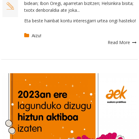
bidean; Ibon Oregi, aparretan bizitzen; Helsinkira bisita;
txotx denboraldia ate joka...
Eta beste hainbat kontu interesgarri urtea ongi hasteko!
Aizu!
Read More