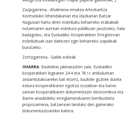
Zazpigarrena.- Ahalmena ematea Artezkaritza
Kontseiluko lehendakariari eta idazkariari Batzar
Nagusian hartu diren inskribatu beharreko erabakiak
notarioaren aurrean eskritura publikoan jasotzeko, hala
badagokio, eta Euskadiko Kooperatiben Erregistroan
inskribatuak izan daitezen egin beharreko izapideak
burutzeko.
Zortzigarrena.- Galde-eskeak.
OHARRA
: Bazkideei jakinarazten zaie, Euskadiko
kooperatiben legearen 24.4 eta 78.1c artikuluetan
zedarritutakoarekin bat etorriz, bazkide guztiek dutela
eskura kooperatibaren egoitza sozialean eta barne
sarean kooperatibaren dokumentazio ekonomikoa eta
Barne-araubideko erreglamenduaren berrikusketa
proposamena, batzarrean landuko den gainerako
dokumentazioarekin batera.