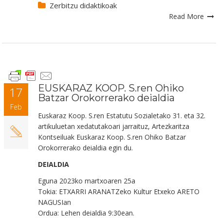
Zerbitzu didaktikoak
Read More
EUSKARAZ KOOP. S.ren Ohiko
17
Batzar Orokorrerako deialdia
Feb
Euskaraz Koop. S.ren Estatutu Sozialetako 31. eta 32.
artikuluetan xedatutakoari jarraituz, Artezkaritza
Kontseiluak Euskaraz Koop. S.ren Ohiko Batzar
Orokorrerako deialdia egin du.
DEIALDIA
Eguna
202
3
ko martxoaren 2
5
a
Tokia:
ETXARRI ARANATZeko
Kultur Etxeko ARETO
NAGUSIan
Ordua:
Lehen deialdia 9:30ean.