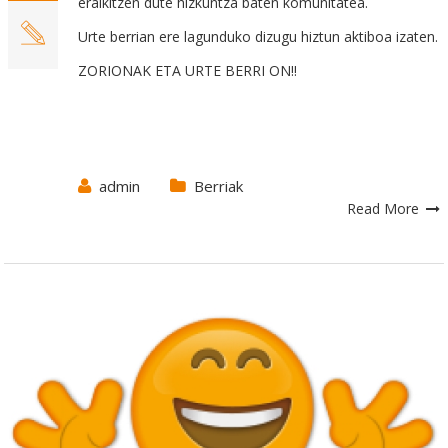
eraikitzen dute hizkuntza baten komunitatea.
Urte berrian ere lagunduko dizugu hiztun aktiboa izaten.
ZORIONAK ETA URTE BERRI ON!!
admin
Berriak
Read More