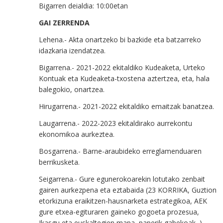
Bigarren deialdia: 10:00etan
GAI ZERRENDA
Lehena.- Akta onartzeko bi bazkide eta batzarreko
idazkaria izendatzea.
Bigarrena.- 2021-2022 ekitaldiko Kudeaketa, Urteko
Kontuak eta Kudeaketa-txostena aztertzea, eta, hala
balegokio, onartzea.
Hirugarrena.- 2021-2022 ekitaldiko emaitzak banatzea.
Laugarrena.- 2022-2023 ekitaldirako aurrekontu
ekonomikoa aurkeztea.
Bosgarrena.- Barne-araubideko erreglamenduaren
berrikusketa.
Seigarrena.- Gure egunerokoarekin lotutako zenbait
gairen aurkezpena eta eztabaida (23 KORRIKA, Guztion
etorkizuna eraikitzen-hausnarketa estrategikoa, AEK
gure etxea-egituraren gaineko gogoeta prozesua,
Ikasgu eta euskaltegien mapa, paperik gabekoak, ).