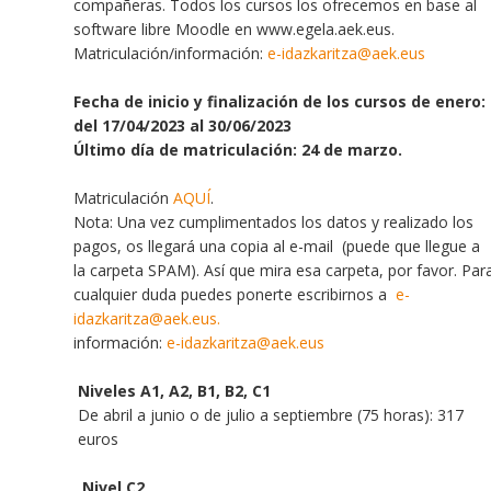
compañeras. Todos los cursos los ofrecemos en base al
software libre Moodle en www.egela.aek.eus.
Matriculación/información:
e-idazkaritza@aek.eus
Fecha de inicio y finalización de los cursos de enero:
del 17/04/2023 al 30/06/2023
Último día de matriculación: 24 de marzo.
Matriculación
AQUÍ
.
Nota: Una vez cumplimentados los datos y realizado los
pagos, os llegará una copia al e-mail (puede que llegue a
la carpeta SPAM). Así que mira esa carpeta, por favor. Par
cualquier duda puedes ponerte escribirnos a
e-
idazkaritza@aek.eus
.
información:
e-idazkaritza@aek.eus
Niveles A1, A2, B1, B2, C1
De abril a junio o de julio a septiembre (75 horas): 317
euros
Nivel C2