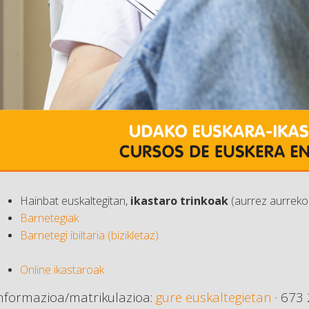
Hainbat euskaltegitan,
ikastaro trinkoak
(aurrez aurreko 
Barnetegiak
Barnetegi ibiltaria (bizikletaz)
Online ikastaroak
nformazioa/matrikulazioa:
gure euskaltegietan
· 673