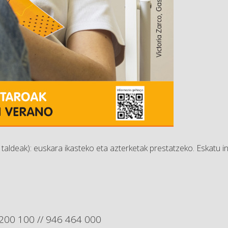
taldeak):
euskara ikasteko eta azterketak prestatzeko. Eskatu 
 200 100 // 946 464 000