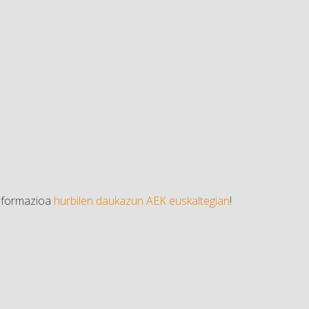
informazioa
hurbilen daukazun AEK euskaltegian
!