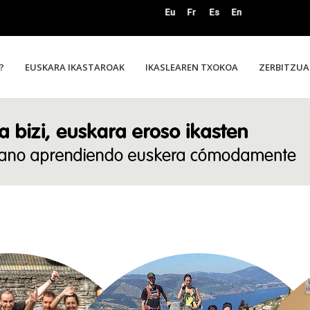
?
EUSKARA IKASTAROAK
IKASLEAREN TXOKOA
ZERBITZUA