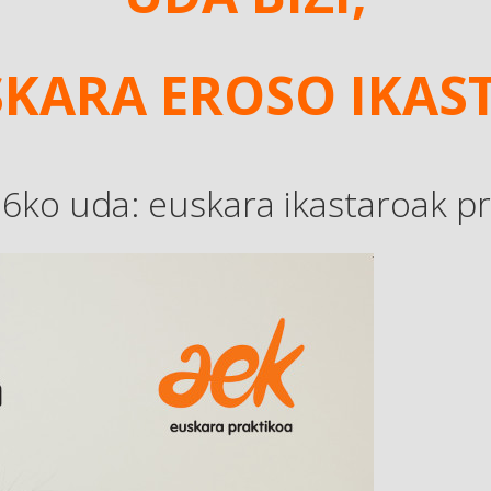
KARA EROSO IKAS
6ko uda: euskara ikastaroak pr