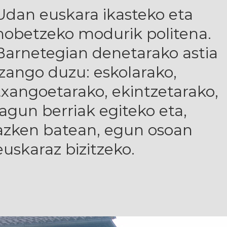
Udan euskara ikasteko eta
hobetzeko modurik politena.
Barnetegian denetarako astia
izango duzu: eskolarako,
txangoetarako, ekintzetarako,
lagun berriak egiteko eta,
azken batean, egun osoan
euskaraz bizitzeko.