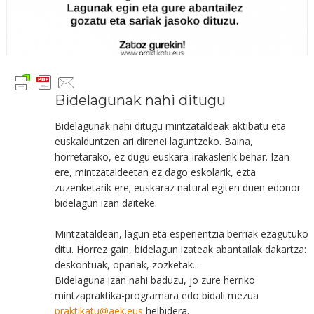
Bidelagunak nahi ditugu
Bidelagunak nahi ditugu mintzataldeak aktibatu eta
euskalduntzen ari direnei laguntzeko. Baina,
horretarako, ez dugu euskara-irakaslerik behar. Izan
ere, mintzataldeetan ez dago eskolarik, ezta
zuzenketarik ere; euskaraz natural egiten duen edonor
bidelagun izan daiteke.
Mintzataldean, lagun eta esperientzia berriak ezagutuko
ditu. Horrez gain, bidelagun izateak abantailak dakartza:
deskontuak, opariak, zozketak...
Bidelaguna izan nahi baduzu, jo zure herriko
mintzapraktika-programara edo bidali mezua
praktikatu@aek.eus
helbidera.