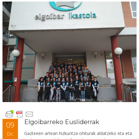
Elgoibarreko Eusliderrak
09
Gazteeen artean hizkuntza ohiturak aldatzeko eta eta
Dic