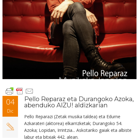
Pello Reparaz eta Durangoko Azoka,
04
abenduko AIZU! aldizkarian
Dic
Pello Reparazi (Zetak musika taldea) eta Edurne
Azkarateri (aktorea) elkarrizketak; Durangoko 54.
Azoka; Lopidan, Irrintzia... Askotariko gaiak eta albiste
labur eta bitxiak 442. alean.