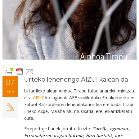
Urteko lehenengo AIZU! kalean da
07
Urtarrileko alean Ainhoa Tirapu futbolariarekin mintzatu
Ene
dira
AIZU!
-ko lagunak. AFE sindikatuko Emakumezkoen
Futbol Batzordearen lehendakariordea ere bada Tirapu.
Eneko Axpe, Maisha MC musikaria, ere elkarrizketatu
dute.
Erreportaje hauek jorratu dituzte:
Garoña, egonean;
Erromatarren iragan hurbila; Hazi hartatik, lore