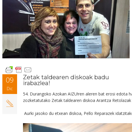
Zetak taldearen diskoak badu
09
irabazlea!
Dic
54. Durangoko Azokan AIZU!ren aleren bat erosi edota h
zozketatutako Zetak
taldearen diskoa Arantza Retolazak i
Aurki jasoko du etxean diskoa, Pello Reparazek
idatzitak