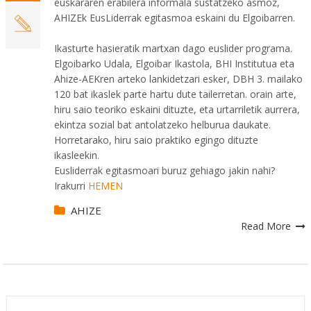
euskararen erabilera informala sustatzeko asmoz,
AHIZEk EusLiderrak egitasmoa eskaini du Elgoibarren.
Ikasturte hasieratik martxan dago euslider programa.
Elgoibarko Udala, Elgoibar Ikastola, BHI Institutua eta
Ahize-AEKren arteko lankidetzari esker, DBH 3. mailako
120 bat ikaslek parte hartu dute tailerretan. orain arte,
hiru saio teoriko eskaini dituzte, eta urtarriletik aurrera,
ekintza sozial bat antolatzeko helburua daukate.
Horretarako, hiru saio praktiko egingo dituzte
ikasleekin.
Eusliderrak egitasmoari buruz gehiago jakin nahi?
Irakurri
HEMEN
AHIZE
Read More