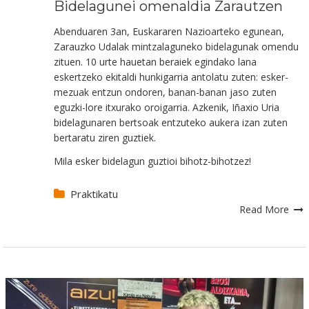
Bidelagunei omenaldia Zarautzen
Abenduaren 3an, Euskararen Nazioarteko egunean,
Zarauzko Udalak mintzalaguneko bidelagunak omendu
zituen. 10 urte hauetan beraiek egindako lana
eskertzeko ekitaldi hunkigarria antolatu zuten: esker-
mezuak entzun ondoren, banan-banan jaso zuten
eguzki-lore itxurako oroigarria. Azkenik, Iñaxio Uria
bidelagunaren bertsoak entzuteko aukera izan zuten
bertaratu ziren guztiek.
Mila esker bidelagun guztioi bihotz-bihotzez!
Praktikatu
Read More