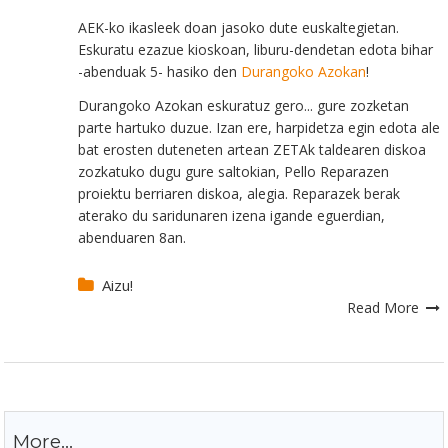
AEK-ko ikasleek doan jasoko dute euskaltegietan.
Eskuratu ezazue kioskoan, liburu-dendetan edota bihar
-abenduak 5- hasiko den
Durangoko Azokan
!
Durangoko Azokan eskuratuz gero... gure zozketan
parte hartuko duzue. Izan ere, harpidetza egin edota ale
bat erosten duteneten artean ZETAk taldearen diskoa
zozkatuko dugu gure saltokian, Pello Reparazen
proiektu berriaren diskoa, alegia. Reparazek berak
aterako du saridunaren izena igande eguerdian,
abenduaren 8an.
Aizu!
Read More
More...