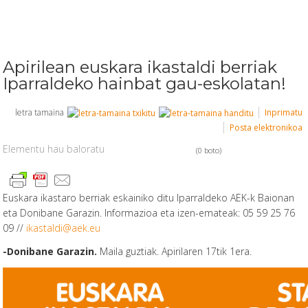
Apirilean euskara ikastaldi berriak
Iparraldeko hainbat gau-eskolatan!
letra tamaina
Inprimatu
Posta elektronikoa
Elementu hau baloratu
(0 boto)
Euskara ikastaro berriak eskainiko ditu Iparraldeko AEK-k Baionan
eta Donibane Garazin. Informazioa eta izen-emateak: 05 59 25 76
09 //
ikastaldi@aek.eu
-Donibane Garazin.
Maila guztiak. Apirilaren 17tik 1era.