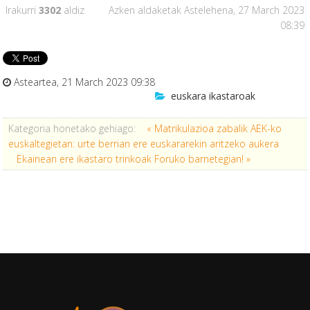
Irakurri
3302
aldiz
Azken aldaketak Astelehena, 27 March 2023
08:39
Asteartea, 21 March 2023 09:38
euskara ikastaroak
Kategoria honetako gehiago:
« Matrikulazioa zabalik AEK-ko
euskaltegietan: urte berrian ere euskararekin aritzeko aukera
Ekainean ere ikastaro trinkoak Foruko barnetegian! »