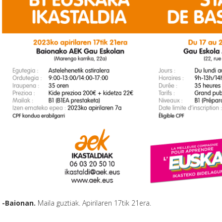
-Baionan.
Maila guztiak. Apirilaren 17tik 21era.