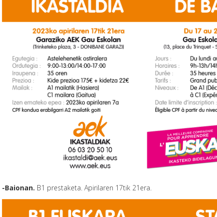
-Baionan.
B1 prestaketa. Apirilaren 17tik 21era.