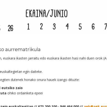
ko aurrematrikula
, euskara ikasten jarraitu edo euskara ikasten hasi nahi duen orok (A
euskaltegietan egin daiteke.
egiten dutenek honako onura hauek izango dituzte:
 eutsiko zaio
tuta
ohiko ordainketa epeei
ein euskaltegitan // 673 200 100 · 946 464 000 //
aek@aek.eus