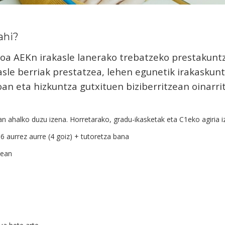
ahi?
aroa AEKn irakasle lanerako trebatzeko prestakun
sle berriak prestatzea, lehen egunetik irakasku
n eta hizkuntza gutxituen biziberritzean oinarrit
n ahalko duzu izena. Horretarako, gradu-ikasketak eta C1eko agiria i
6 aurrez aurre (4 goiz) + tutoretza bana
5ean