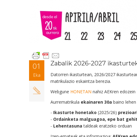
Zabalik 2026-2027 ikasturte
01
Datorren ikasturtean, 2026/2027 ikasturtean
Eka
matrikulazio eskaintza berezia.
Webgune
HONETAN
nahiz AEKren edozein 
Aurrematrikula
ekainaren 30a
baino lehen 
-
Ikasturte honetako
(2025/26)
prezioari
-
Ordainketa malguagoa, epe bat gehi
-
Lehentasuna
taldeak eratzeko orduan
Izen-emateak eta informazioa:
AEKren edoz