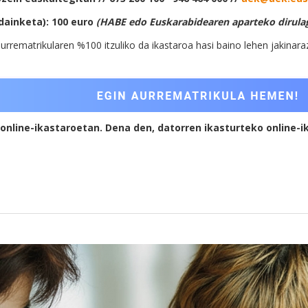
dainketa): 100 euro
(HABE edo Euskarabidearen aparteko dirulag
urrematrikularen %100 itzuliko da ikastaroa hasi baino lehen jakinaraz
n online-ikastaroetan. Dena den, datorren ikasturteko onlin