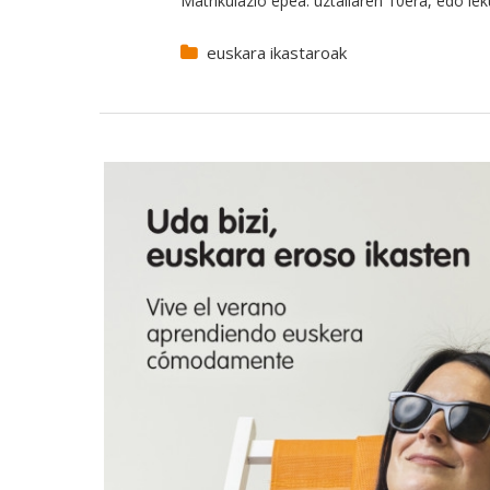
Matrikulazio epea: uztailaren 10era, edo lek
euskara ikastaroak