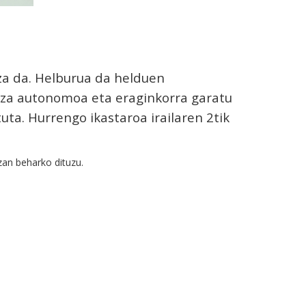
tza da. Helburua da helduen
ntza autonomoa eta eraginkorra garatu
uta. Hurrengo ikastaroa irailaren 2tik
zan beharko dituzu.