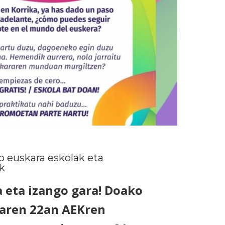
o euskara eskolak eta
k
 eta izango gara! Doako
laren 22an AEKren