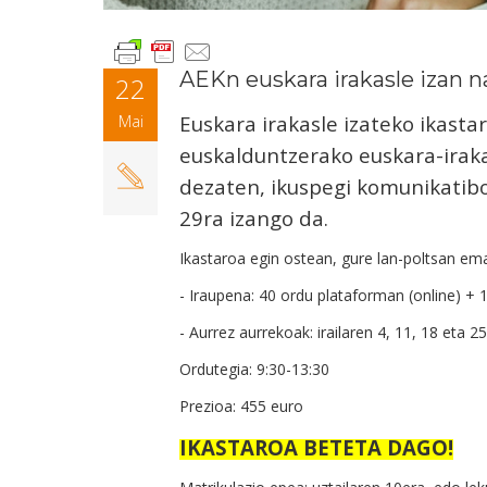
AEKn euskara irakasle izan n
22
Euskara irakasle izateko ikast
Mai
euskalduntzerako euskara-iraka
dezaten, ikuspegi komunikatiboa
29ra izango da.
Ikastaroa egin ostean, gure lan-poltsan ema
- Iraupena: 40 ordu plataforman (online) + 1
- Aurrez aurrekoak: irailaren 4, 11, 18 eta 2
Ordutegia: 9:30-13:30
Prezioa: 455 euro
IKASTAROA BETETA DAGO!