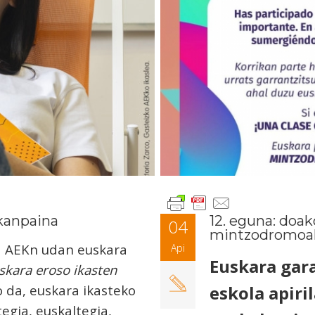
kanpaina
12. eguna: doak
04
mintzodromoa
 AEKn udan euskara
Api
Euskara gara
uskara eroso ikasten
 da, euskara ikasteko
eskola apiri
egia, euskaltegia,