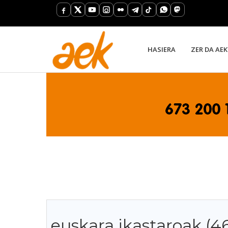
HASIERA
ZER DA AEK
euskara ikastaroak (4