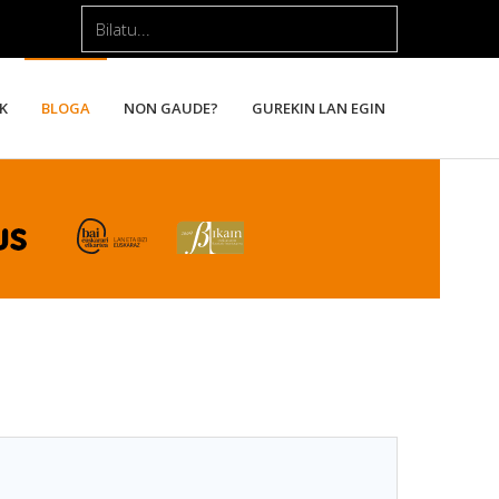
Bilatu...
K
BLOGA
NON GAUDE?
GUREKIN LAN EGIN