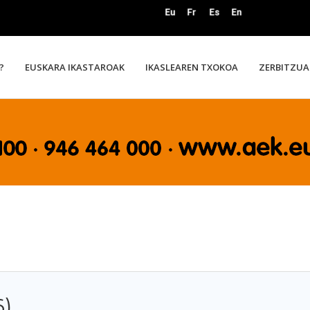
?
EUSKARA IKASTAROAK
IKASLEAREN TXOKOA
ZERBITZUA
6)