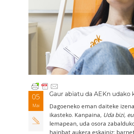
Gaur abiatu da AEKn udako 
05
Dagoeneko eman daiteke izena
Mai
ikasteko. Kanpaina,
Uda bizi, e
lemapean, uda osora zabalduko
hainbat aukera eskainiz: barnet