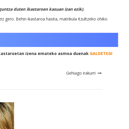
untza duten ikastaroen kasuan izan ezik)
.
iz gero. Behin ikastaroa hasita, matrikula itzultzeko ohiko
e-ikastaroetan izena emateko asmoa duenak
GALDETEGI
Gehiago irakurri