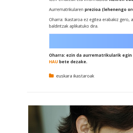
Aurrematrikularen
prezioa (lehenengo or
Oharra: Ikastaroa ez egitea erabakiz gero, a
baldintzak aplikatuko dira.
Oharra: ezin da aurrematrikularik egi
HAU
bete dezake.
euskara ikastaroak