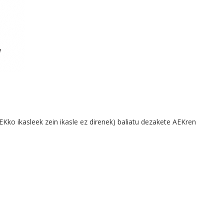
EKko ikasleek zein ikasle ez direnek) baliatu dezakete AEKren