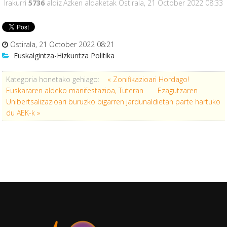
Irakurri
5736
aldiz
Azken aldaketak Ostirala, 21 October 2022 08:33
Ostirala, 21 October 2022 08:21
Euskalgintza-Hizkuntza Politika
Kategoria honetako gehiago:
« Zonifikazioari Hordago!
Euskararen aldeko manifestazioa, Tuteran
Ezagutzaren
Unibertsalizazioari buruzko bigarren jardunaldietan parte hartuko
du AEK-k »