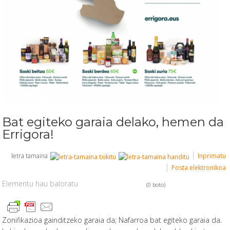
Bat egiteko garaia delako, hemen da
Errigora!
letra tamaina
Inprimatu
Posta elektronikoa
Elementu hau baloratu
(0 boto)
Zonifikazioa gainditzeko garaia da; Nafarroa bat egiteko garaia da.