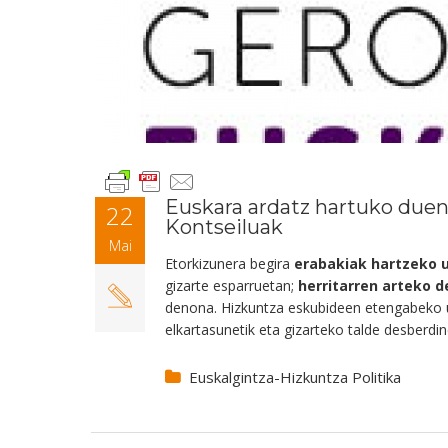
Euskara ardatz hartuko duen 
22
Kontseiluak
Mai
Etorkizunera begira
erabakiak hartzeko 
gizarte esparruetan;
herritarren arteko 
denona. Hizkuntza eskubideen etengabeko ur
elkartasunetik eta gizarteko talde desberdin
Euskalgintza-Hizkuntza Politika