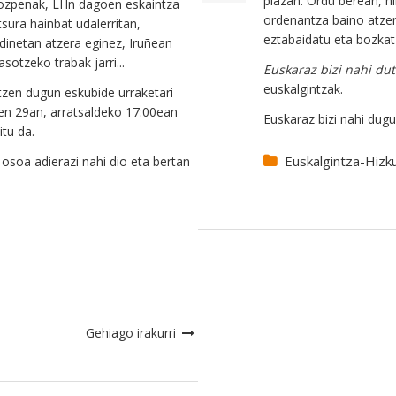
plazan. Ordu berean, h
gozpenak, LHn dagoen eskaintza
ordenantza baino atze
tsura hainbat udalerritan,
eztabaidatu eta bozkat
dinetan atzera eginez, Iruñean
otzeko trabak jarri...
Euskaraz bizi nahi dut
euskalgintzak.
tzen dugun eskubide urraketari
ren 29an, arratsaldeko 17:00ean
Euskaraz bizi nahi dugu
tu da.
Euskalgintza-Hizku
osoa adierazi nahi dio eta bertan
Gehiago irakurri