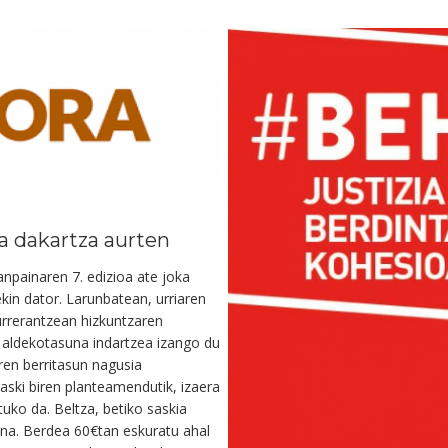
a dakartza aurten
npainaren 7. edizioa ate joka
in dator. Larunbatean, urriaren
urrerantzean hizkuntzaren
a aldekotasuna indartzea izango du
ren berritasun nagusia
aski biren planteamendutik, izaera
tuko da. Beltza, betiko saskia
ena. Berdea 60€tan eskuratu ahal