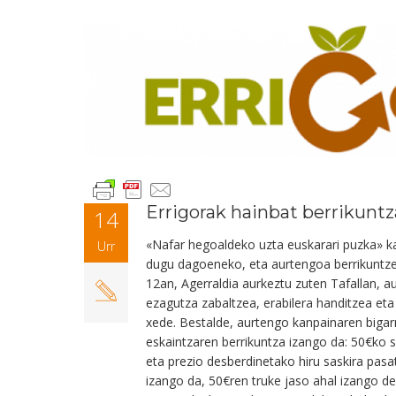
Errigorak hainbat berrikuntz
14
«Nafar hegoaldeko uzta euskarari puzka» ka
Urr
dugu dagoeneko, eta aurtengoa berrikuntzek
12an, Agerraldia aurkeztu zuten Tafallan, a
ezagutza zabaltzea, erabilera handitzea et
xede. Bestalde, aurtengo kanpainaren bigar
eskaintzaren berrikuntza izango da: 50€ko s
eta prezio desberdinetako hiru saskira pasa
izango da, 50€ren truke jaso ahal izango d