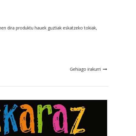
anen dira produktu hauek guztiak eskatzeko tokiak,
Gehiago irakurri