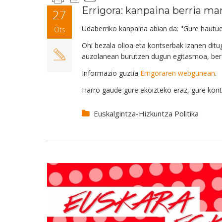
Errigora: kanpaina berria ma
27
Udaberriko kanpaina abian da: "Gure hautue
Ots
Ohi bezala olioa eta kontserbak izanen ditu
auzolanean burutzen dugun egitasmoa, ber
Informazio guztia
Errigoraren webgunean
.
Harro gaude gure ekoizteko eraz, gure kont
Euskalgintza-Hizkuntza Politika