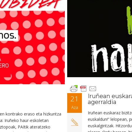
Iruñean euskar
21
agerraldia
Aza
Iruñean euskaraz bizit
en kontrako eraso eta hizkuntza
euskaldun!” lelopean, p
ra: Iruñeko haur-eskoletan
euskalgintzak. Hitzord
ztopoak, PAItik ateratzeko