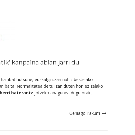
ik’ kanpaina abian jarri du
n hainbat hutsune, euskalgintzan nahiz bestelako
an baita. Normalitatea deitu izan duten hori ez zelako
berri baterantz
jotzeko abagunea dugu orain,
Gehiago irakurri