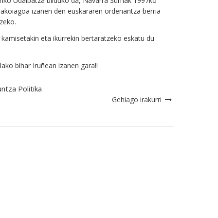
iriko Udalbatza bilduko da, Navarra Sumak
1997ko
rakoiagoa izanen den
euskararen ordenantza berria
zeko.
kamisetakin eta ikurrekin bertaratzeko eskatu du
lako bihar Iruñean izanen gara!!
ntza Politika
Gehiago irakurri