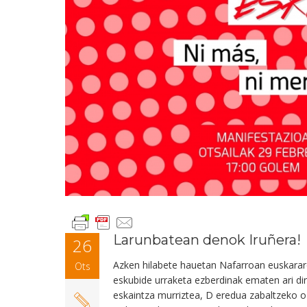
Larunbatean denok Iruñera!
26
Azken hilabete hauetan Nafarroan euskarar
Ots
eskubide urraketa ezberdinak ematen ari di
eskaintza murriztea, D eredua zabaltzeko o