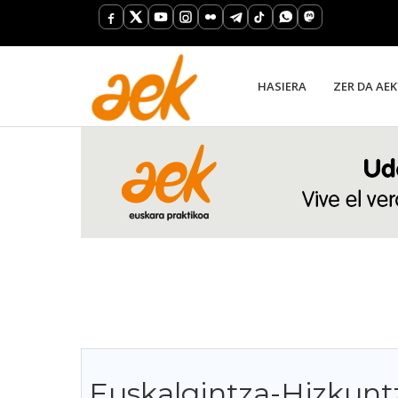
HASIERA
ZER DA AEK
Euskalgintza-Hizkuntza