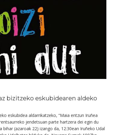
az bizitzeko eskubidearen aldeko
zeko eskubidea aldarrikatzeko, “Maia entzun Iruñea
rentsaurreko jendetsuan parte hartzera dei egin du
ua bihar (azaroak 22) izango da, 12:30ean Iruñeko Udal