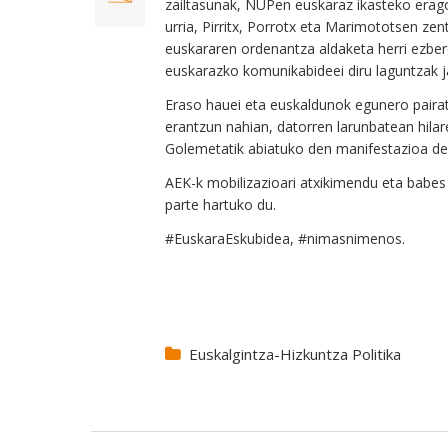
zailtasunak, NUPen euskaraz ikasteko era
urria, Pirritx, Porrotx eta Marimototsen zen
euskararen ordenantza aldaketa herri ezber
euskarazko komunikabideei diru laguntzak jas
Eraso hauei eta euskaldunok egunero paira
erantzun nahian, datorren larunbatean hila
Golemetatik abiatuko den manifestazioa dei
AEK-k mobilizazioari atxikimendu eta babes 
parte hartuko du.
#EuskaraEskubidea, #nimasnimenos.
Euskalgintza-Hizkuntza Politika