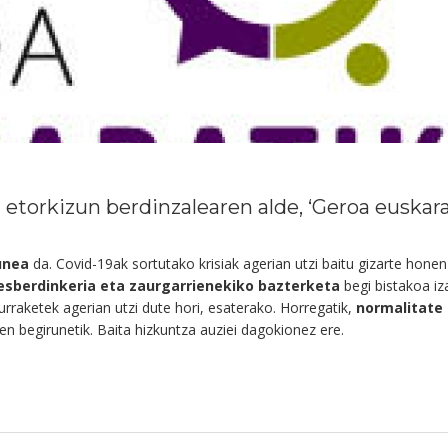
etorkizun berdinzalearen alde, ‘Geroa euskarat
unea
da. Covid-19ak sortutako krisiak agerian utzi baitu gizarte hone
desberdinkeria eta zaurgarrienekiko bazterketa
begi bistakoa iz
raketek agerian utzi dute hori, esaterako. Horregatik,
normalitate 
en begirunetik. Baita hizkuntza auziei dagokionez ere.