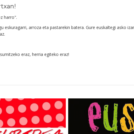
rtxan!
z harro".
gu eskuragarri, arroza eta pastarekin batera. Gure euskaltegi asko iz
az.
sumitzeko eraz, herria egiteko eraz!