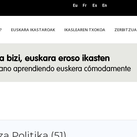
?
EUSKARA IKASTAROAK
IKASLEAREN TXOKOA
ZERBITZUA
 Politika (51)