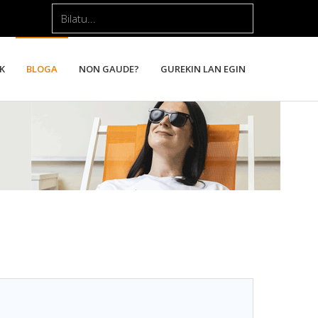
Bilatu...
K
BLOGA
NON GAUDE?
GUREKIN LAN EGIN