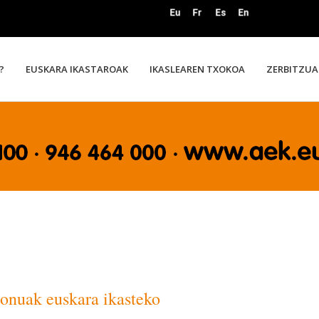
?
EUSKARA IKASTAROAK
IKASLEAREN TXOKOA
ZERBITZUA
bonuak euskara ikasteko