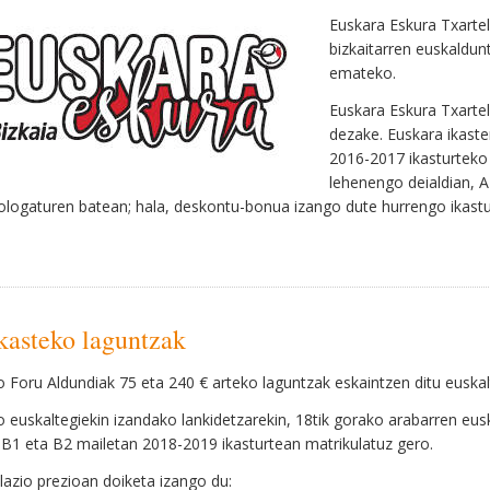
Euskara Eskura Txartel
bizkaitarren euskaldu
emateko.
Euskara Eskura Txartel
dezake. Euskara ikaste
2016-2017 ikasturteko 
lehenengo deialdian, A
logaturen batean; hala, deskontu-bonua izango dute hurrengo ikastu
kasteko laguntzak
 Foru Aldundiak 75 eta 240 € arteko laguntzak eskaintzen ditu euskal
 euskaltegiekin izandako lankidetzarekin, 18tik gorako arabarren eusk
 B1 eta B2 mailetan 2018-2019 ikasturtean matrikulatuz gero.
lazio prezioan doiketa izango du: