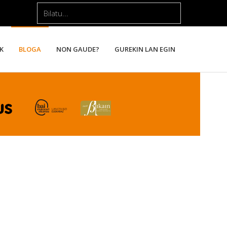
Bilatu...
K
BLOGA
NON GAUDE?
GUREKIN LAN EGIN