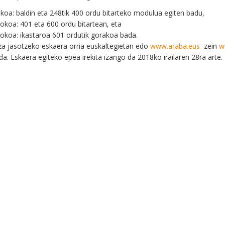
koa: baldin eta 248tik 400 ordu bitarteko modulua egiten badu,
okoa: 401 eta 600 ordu bitartean, eta
okoa: ikastaroa 601 ordutik gorakoa bada.
a jasotzeko eskaera orria euskaltegietan edo
www.araba.eus
zein
w
da. Eskaera egiteko epea irekita izango da 2018ko irailaren 28ra arte.