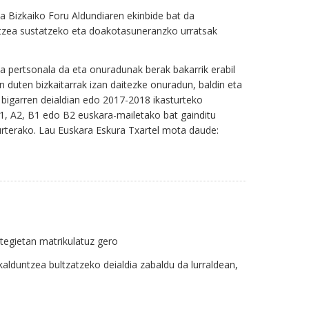
a Bizkaiko Foru Aldundiaren ekinbide bat da
ntzea sustatzeko eta doakotasuneranzko urratsak
a pertsonala da eta onuradunak berak bakarrik erabil
n duten bizkaitarrak izan daitezke onuradun, baldin eta
bigarren deialdian edo 2017-2018 ikasturteko
1, A2, B1 edo B2 euskara-mailetako bat gainditu
rterako. Lau Euskara Eskura Txartel mota daude:
tegietan matrikulatuz gero
alduntzea bultzatzeko deialdia zabaldu da lurraldean,