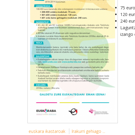
75 euro
120 eur
240 eur
Laguntz
izango 
euskara ikastaroak
Irakurri gehiago ...