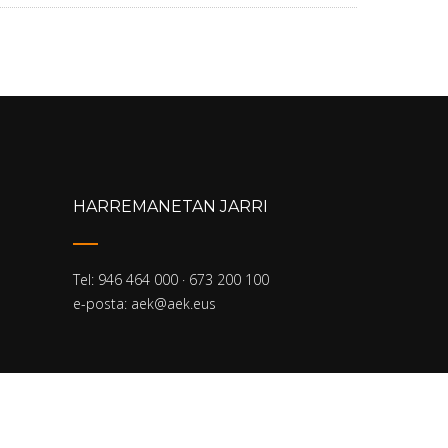
HARREMANETAN JARRI
Tel: 946 464 000 · 673 200 100
e-posta: aek@aek.eus
right © Euskal Herriko AEK