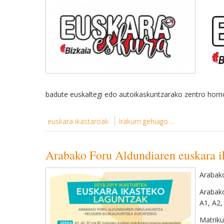
badute euskaltegi edo autoikaskuntzarako zentro homo
euskara ikastaroak
Irakurri gehiago ...
Arabako Foru Aldundiaren euskara i
Arabako
Arabako
A1, A2,
Matriku