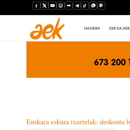
HASIERA
ZER DA AEK
Euskara eskura txartelak: deskontu 