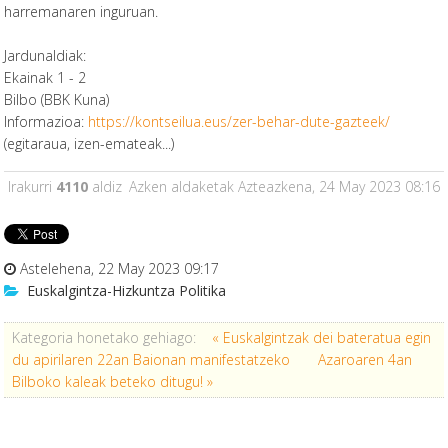
harremanaren inguruan.
Jardunaldiak:
Ekainak 1 - 2
Bilbo (BBK Kuna)
Informazioa:
https://kontseilua.eus/zer-behar-dute-gazteek/
(egitaraua, izen-emateak...)
Irakurri
4110
aldiz
Azken aldaketak Azteazkena, 24 May 2023 08:16
Astelehena, 22 May 2023 09:17
Euskalgintza-Hizkuntza Politika
Kategoria honetako gehiago:
« Euskalgintzak dei bateratua egin
du apirilaren 22an Baionan manifestatzeko
Azaroaren 4an
Bilboko kaleak beteko ditugu! »