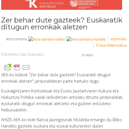
Zer behar dute gazteek? Euskaratik
ditugun erronkak aletzen
letra tamaina
Inprimatu
Posta elektronikoa
Elementu hau baloratu
(0 boto)
AEK-ko kideok "Zer behar dute gazteek? Euskaratik ditugun
erronkak aletzen" jardunaldietan parte hartuko dugu.
Euskalgintzaren Kontseiluak eta Eusko Jaurlaritzaren Kultura eta
Hizkuntza Politika sailak lankidetzan antolatu dituzte jardunaldiak,
e
uskaratik ditugun erronkak aletzeko eta gazteei entzuteko
helburuarekin.
AHIZE-AEK-ko kide Naroa Jauregizuriak hitzaldia emango du Bilbo
Handiko gazteek euskara eta euskal kulturarekin duten