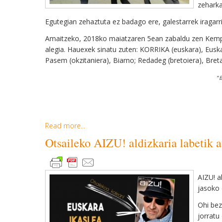
zeharka
Egutegian zehaztuta ez badago ere, galestarrek iragarri
Amaitzeko, 2018ko maiatzaren 5ean zabaldu zen Kempe
alegia. Hauexek sinatu zuten: KORRIKA (euskara), Euskal 
Pasem (okzitaniera), Biarno; Redadeg (bretoiera), Bretain
“
B
Read more...
Otsaileko AIZU! aldizkaria labetik a
AIZU! a
jasoko 
Ohi bez
jorratu