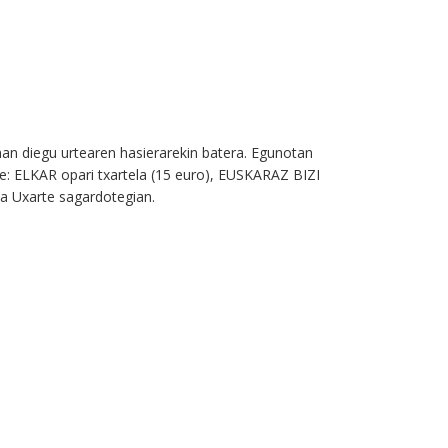
eman diegu urtearen hasierarekin batera. Egunotan
te: ELKAR opari txartela (15 euro), EUSKARAZ BIZI
a Uxarte sagardotegian.