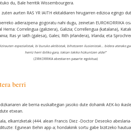
tuko du, Bale herritik Wissembourgera.
 zuten aurten RAS YR IAITH ekitaldiaren hirugarren edizioa egingo dute
rreko adierazpena gogoratu nahi dugu, zeinetan EUROKORRIKA osatu
Herria: Correlingua (galiziera), Galizia; Correllengua (katalana), Kata
ia; Ras yr Iaith (galesa), Gales; Rith (irlandera), Irlanda; eta Sprochr
izirauten espezialistak, bi buruko aktibistak, bihotzaren ilusionistak... bidera aterako ga
herriz herri ibiliko gara, tokian tokiko hizkuntzen alde!”
(ZIRKORRIKA abestiaren pasarte egokitua)
tera berri
ldizkariaren ale berria euskaltegian jasoko dute dohainik AEK-ko ikas
dute etxean.
ala, elkarrizketak (444. alean Francis Diez -Doctor Deseoko abeslari
 dituzte: Egunean Behin app-a; hondakinik sortu gabe bizitzeko haut