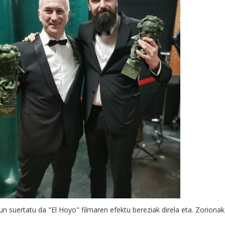
 suertatu da "El Hoyo" filmaren efektu bereziak direla eta. Zorionak,