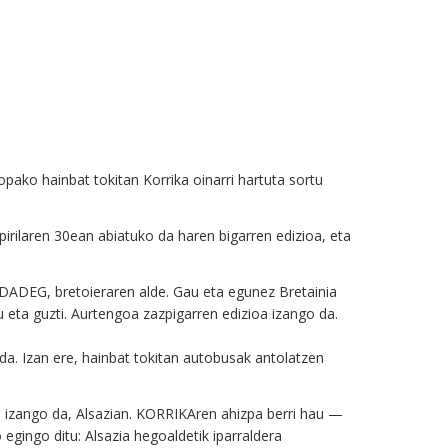
pako hainbat tokitan Korrika oinarri hartuta sortu
irilaren 30ean abiatuko da haren bigarren edizioa, eta
EDADEG, bretoieraren alde. Gau eta egunez Bretainia
u eta guzti. Aurtengoa zazpigarren edizioa izango da.
 da. Izan ere, hainbat tokitan autobusak antolatzen
zango da, Alsazian. KORRIKAren ahizpa berri hau —
gingo ditu: Alsazia hegoaldetik iparraldera