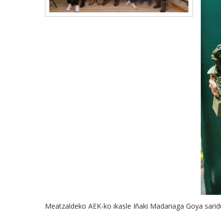
Meatzaldeko AEK-ko ikasle Iñaki Madariaga Goya saridun