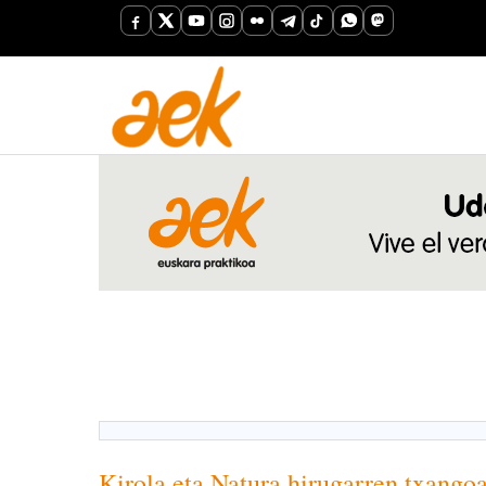
Kirola eta Natura hirugarren txango