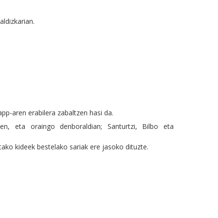
aldizkarian.
app-aren erabilera zabaltzen hasi da.
n, eta oraingo denboraldian; Santurtzi, Bilbo eta
tako kideek bestelako sariak ere jasoko dituzte.