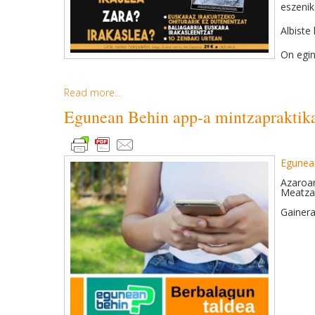
eszenik
Albiste
On egin
Read more...
Egunean Behin app-a mintzapraktika
Egunea
Azaroa
Meatzal
Gainera