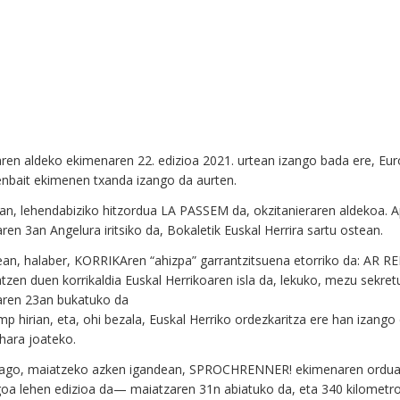
ren aldeko ekimenaren 22. edizioa 2021. urtean izango bada ere, Euro
enbait ekimenen txanda izango da aurten.
an, lehendabiziko hitzordua LA PASSEM da, okzitanieraren aldekoa. Ap
ren 3an Angelura iritsiko da, Bokaletik Euskal Herrira sartu ostean.
an, halaber, KORRIKAren “ahizpa” garrantzitsuena etorriko da: AR R
tzen duen korrikaldia Euskal Herrikoaren isla da, lekuko, mezu sekret
aren 23an bukatuko da
p hirian, eta, ohi bezala, Euskal Herriko ordezkaritza ere han izango
 hara joateko.
ago, maiatzeko azken igandean, SPROCHRENNER! ekimenaren ordua i
oa lehen edizioa da— maiatzaren 31n abiatuko da, eta 340 kilometro e