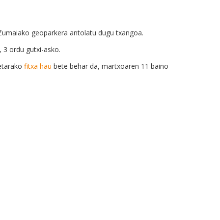
n Zumaiako geoparkera antolatu dugu txangoa.
 3 ordu gutxi-asko.
retarako
fitxa hau
bete behar da, martxoaren 11 baino