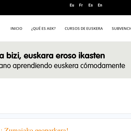
INICIO
¿QUÉ ES AEK?
CURSOS DE EUSKERA
SUBVENCI
a: Zumaiako geoparkera!