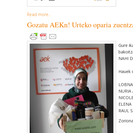
Read more...
Gozatu AEKn! Urteko oparia zuentz
Gure ik
bakoitz
NAHI D
Hauek d
LOBNA 
NURIA A
NICOLE
ELENA 
RAUL SA
Zoriona