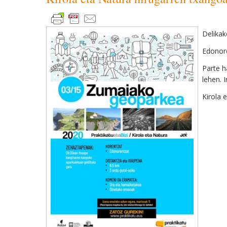
Delikak
Edonore
Parte h
lehen. 
Kirola 