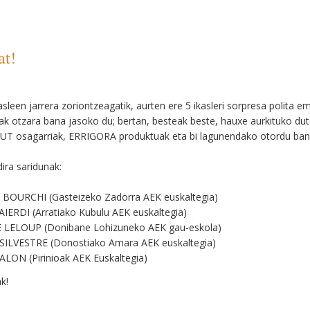
at!
asleen jarrera zoriontzeagatik, aurten ere 5 ikasleri sorpresa polita 
ak otzara bana jasoko du; bertan, besteak beste, hauxe aurkituko du
UT osagarriak, ERRIGORA produktuak eta bi lagunendako otordu ban
ira saridunak:
BOURCHI (Gasteizeko Zadorra AEK euskaltegia)
IERDI (Arratiako Kubulu AEK euskaltegia)
 LELOUP (Donibane Lohizuneko AEK gau-eskola)
SILVESTRE (Donostiako Amara AEK euskaltegia)
LON (Pirinioak AEK Euskaltegia)
k!