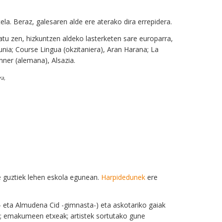
la. Beraz, galesaren alde ere aterako dira errepidera.
 zen, hizkuntzen aldeko lasterketen sare europarra,
lunia; Course Lingua (okzitaniera), Aran Harana; La
enner (alemana), Alsazia.
ra,
le guztiek lehen eskola egunean.
Harpidedunek
ere
a- eta Almudena Cid -gimnasta-) eta askotariko gaiak
ua; emakumeen etxeak; artistek sortutako gune