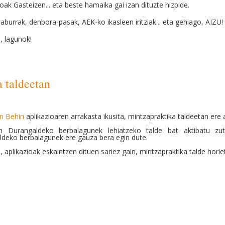
oak Gasteizen... eta beste hamaika gai izan dituzte hizpide.
 laburrak, denbora-pasak, AEK-ko ikasleen iritziak... eta gehiago, AIZU! 
, lagunok!
 taldeetan
n Behin
aplikazioaren arrakasta ikusita, mintzapraktika taldeetan ere 
n Durangaldeko berbalagunek lehiatzeko talde bat aktibatu zute
deko berbalagunek ere gauza bera egin dute.
, aplikazioak eskaintzen dituen sariez gain, mintzapraktika talde horie