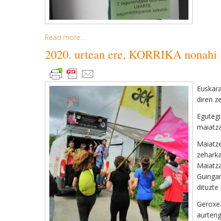
Read more...
2020. urtean ere, KORRIKA nonahi
Euskara
diren z
Egutegi
maiatza
Maiatze
zeharka
Maiatz
Guingam
dituzte
Geroxe
aurteng