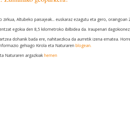
o zirkua, Altubeko paisajeak... euskaraz ezagutu eta gero, oraingoa
ntzat egokia den 8,5 kilometroko ibilbidea da. Iraupenari dagokionez,
artzea dohanik bada ere, nahitaezkoa da aurretik izena ematea. Hor
Informazio gehiago Kirola eta Naturaren
blogean.
eta Naturaren argazkiak
hemen