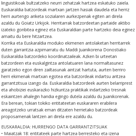
linguistikoak bultzatzeko neurri zehatzak hartzea eskatuko zaiela.
Euskaraldia batzordeak martxan jartzen hasiak daudela eta herriz
herri aurtengo ariketa sozialaren aurkezpenak egiten ari direla
azaldu du Goiatz Urkijok. Herritarrak batzordeetan partaide aktibo
izateko gonbitea eginez eta Euskaraldian parte hartzeko deia eginez
amaitu du bere hitzartzea.
Korrika eta Euskaraldia moduko ekimenen antolaketan herritarrek
duten garrantzia azpimarratu du Maddi Juanikorena Donostiako
Euskaraldia batzordeko koordinatzaileak. Azken bi urteetan
batzordeen eta euskalgintza antolatuaren lana normaltasunez
garatzeko egon diren zailtasunak aintzat hartuta, aurten berriro
herri ekimenak martxan egotea eta batzordeak indartsu aritzea
garrantzitsua izango da. Euskaraldia batzordeek aurten belarriprest
eta ahobiziei euskarazko hizkuntza praktikak indartzeko tresnak
eskaintzen ahalegin handia egingo dutela azaldu du Juanikorenak.
Era berean, tokian tokiko entitateetan euskararen erabilera
areagotzeko urratsak eman ditzaten herrietako batzordeak
proposamenak lantzen ari direla ere azaldu du.
EUSKARALDIA: HURRENGO DATA GARRANTZITSUAK
• Maiatzak 18: entitateek parte hartzea berresteko eta izena