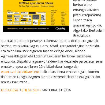
bertso bidez
emango zaizkien
pistei erreparatuta.
Lehen fasea
goizean egingo da,
Algortako Bertsolari
Eskolakoek
idatzitako bertsoei jarraikiz. Tabernaz taberna ibiliko dira guztiak
herrian, musikariak lagun. Gero, Artadi garagardotegian bazkaldu,
eta talde finalistek bigarren faseari ekingo diote, Ainhoa
Agirreazaldegiren eta Etxahun Lekueren bertsoak zuzenean
entzunda. Bizpahiru laguneko taldeek har dezakete parte, eta izena
emateko epea apirilaren 26ra bitartekoa izango da,
esaera.zaharrak@aek.eus
helbidean. Izena emateaz gain, komeni
da hemen
ikusgai dagoen atsotitz zerrenda ikastea eta gainerako
arauak irakurtzea...
DESKARGATU HEMENDIK
MATERIAL GUZTIA.