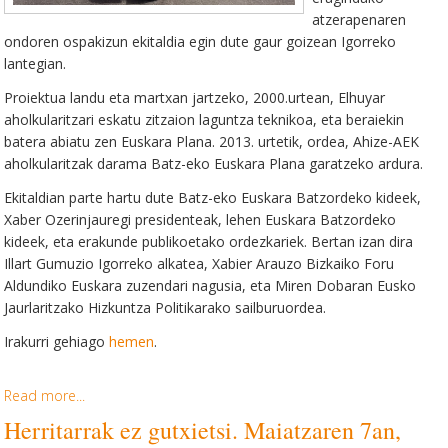
atzerapenaren
ondoren ospakizun ekitaldia egin dute gaur goizean Igorreko
lantegian.
Proiektua landu eta martxan jartzeko, 2000.urtean, Elhuyar
aholkularitzari eskatu zitzaion laguntza teknikoa, eta beraiekin
batera abiatu zen Euskara Plana. 2013. urtetik, ordea, Ahize-AEK
aholkularitzak darama Batz-eko Euskara Plana garatzeko ardura.
Ekitaldian parte hartu dute Batz-eko Euskara Batzordeko kideek,
Xaber Ozerinjauregi presidenteak, lehen Euskara Batzordeko
kideek, eta erakunde publikoetako ordezkariek. Bertan izan dira
Illart Gumuzio Igorreko alkatea, Xabier Arauzo Bizkaiko Foru
Aldundiko Euskara zuzendari nagusia, eta Miren Dobaran Eusko
Jaurlaritzako Hizkuntza Politikarako sailburuordea.
Irakurri gehiago
hemen
.
Read more...
Herritarrak ez gutxietsi. Maiatzaren 7an,