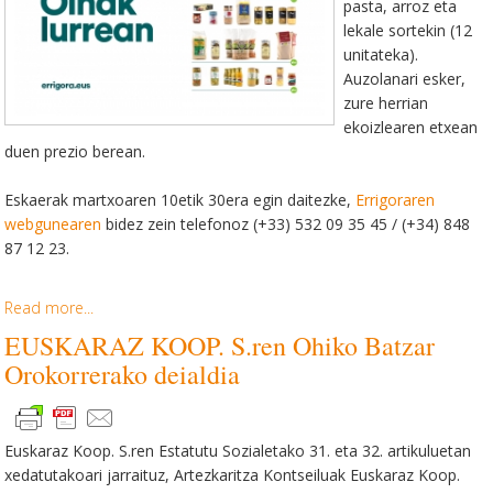
pasta, arroz eta
lekale sortekin (12
unitateka).
Auzolanari esker,
zure herrian
ekoizlearen etxean
duen prezio berean.
Eskaerak martxoaren 10etik 30era egin daitezke,
Errigoraren
webgunearen
bidez zein telefonoz (+33) 532 09 35 45 / (+34) 848
87 12 23.
Read more...
EUSKARAZ KOOP. S.ren Ohiko Batzar
Orokorrerako deialdia
Euskaraz Koop. S.ren Estatutu Sozialetako 31. eta 32. artikuluetan
xedatutakoari jarraituz, Artezkaritza Kontseiluak Euskaraz Koop.