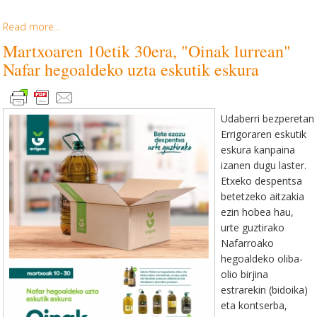
Read more...
Martxoaren 10etik 30era, "Oinak lurrean"
Nafar hegoaldeko uzta eskutik eskura
Udaberri bezperetan
Errigoraren eskutik
eskura kanpaina
izanen dugu laster.
Etxeko despentsa
betetzeko aitzakia
ezin hobea hau,
urte guztirako
Nafarroako
hegoaldeko oliba-
olio birjina
estrarekin (bidoika)
eta kontserba,