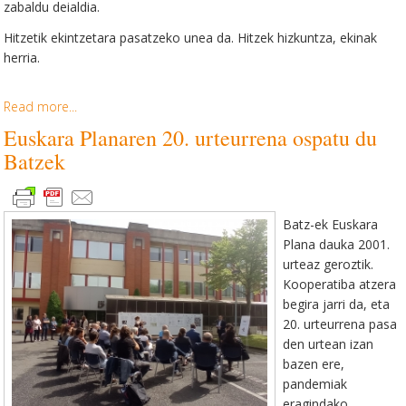
zabaldu deialdia.
Hitzetik ekintzetara pasatzeko unea da. Hitzek hizkuntza, ekinak
herria.
Read more...
Euskara Planaren 20. urteurrena ospatu du
Batzek
Batz-ek Euskara
Plana dauka 2001.
urteaz geroztik.
Kooperatiba atzera
begira jarri da, eta
20. urteurrena pasa
den urtean izan
bazen ere,
pandemiak
eragindako