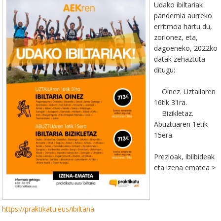
Udako ibiltariak
pandemia aurreko
erritmoa hartu du,
zorionez, eta,
dagoeneko, 2022ko
datak zehaztuta
ditugu:
Oinez. Uztailaren
16tik 31ra.
Bizikletaz.
Abuztuaren 1etik
15era.
Prezioak, ibilbideak
eta izena ematea >
https://praktikatu.eus/ibiltaria