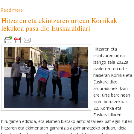
Read more...
Hitzaren eta ekintzaren urtean Korrikak
lekukoa pasa dio Euskaraldiari
Hitzaren eta
ekintzaren urtea
izango zela 2022a
azaldu zuten urte
hasieran Korrika eta
Euskaraldiko
arduradunek. Izan
ere, urte berdinean
ziren burutzekoak
22. Korrika eta
Euskaraldiaren
hirugarren edizioa, eta ekimen bietako antolatzaileek bat egin zuten
hitzaren eta ekimenaren garrantzia azpimarratzeko orduan. Ideia