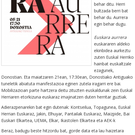
behar ditu. Herri
bultzada berri bat
behar du. Aurrera
egin behar dugu.
Euskara aurrera
euskararen aldeko
ekinbidea aurkeztu
zuten Euskal Herriko
hainbat euskaltzale
ezagunek,
Donostian. Eta maiatzaren 21ean, 17:30ean, Donostiako Antiguako
tuneletik abiatuta manifestazioa eginen zutela iragarri ere bai.
Mobilizazioan parte hartzera deitu zituzten euskaldunak zein Euskal
Herriaren etorkizuna euskaraz imajinatzen duten herritar guztiak.
Adierazpenarekin bat egin dutenak: Kontseilua, Topagunea, Euskal
Herrian Euskaraz, Jakin, Elhuyar, Pantailak Euskaraz, Maizpide, Bai
Euskari Elkartea, UEMA, Elkar, Ikastolen Elkartea eta AEK-k
Beraz, badugu beste hitzordu bat, gorde data eta lau haizetara