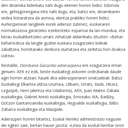
den dinamika biderkatu nahi dugu ekimen horren bidez. Edonola
ere, gehiagorengana iritsi nahi dugu, eta, batez ere, dinamikaren
xedea bistaratzea da asmoa, ekintza praktiko horien bidez.
Aurkezpenean langileek eurek adierazi zutenez, euskararen
normalizazioa garatzeko ezinbesteko esparrua da lan-mundua, eta
berau euskalduntzeko urrats zehatzak aldarrikatu zituzten: «Behar-
beharrezkoa da langile guztiei euskara ezagutzeko bideak
zabaltzea, horretarako denbora ziurtatzea eta zerbitzu hori doakoa
izatea».
Bestalde,
Donibane Garaziko adierazpena
ere ezagutzera eman
genuen. AEK ez ezik, beste euskaltegi askoren ordezkariak daude
agiri horren atzean; hauek dira adierazpenaren sinatzaileak: Batuz
Euskaltegi Elkartea (Altza-Urumea, Ulibarri, Urrats, Ilazki, Hitzez,
Legazpi6, Herri Jakintza eta Udaberria), AEK, Juan Mateo Zabala
euskaltegia, Gabriel Aresti euskaltegia, Errioxako IKA, Bai&by,
Gotzon Garitanoaindia euskaltegia, Hegoalde euskaltegia, Bilbo
Zaharra euskaltegia eta Maizpide.
Adierazpen horren bitartez, Euskal Herriko administrazio nagusiei
dei egiten zaie, bertan hauxe jasota: «Unea da euskal herritar orori