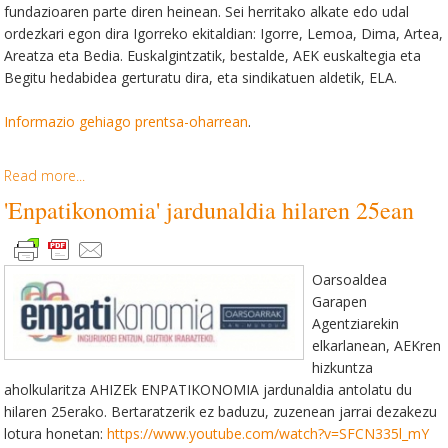
fundazioaren parte diren heinean. Sei herritako alkate edo udal
ordezkari egon dira Igorreko ekitaldian: Igorre, Lemoa, Dima, Artea,
Areatza eta Bedia. Euskalgintzatik, bestalde, AEK euskaltegia eta
Begitu hedabidea gerturatu dira, eta sindikatuen aldetik, ELA.
Informazio gehiago prentsa-oharrean
.
Read more...
'Enpatikonomia' jardunaldia hilaren 25ean
Oarsoaldea
Garapen
Agentziarekin
elkarlanean, AEKren
hizkuntza
aholkularitza AHIZEk ENPATIKONOMIA jardunaldia antolatu du
hilaren 25erako.
Bertaratzerik ez baduzu, zuzenean jarrai dezakezu
lotura honetan:
https://www.youtube.com/watch?v=SFCN335l_mY