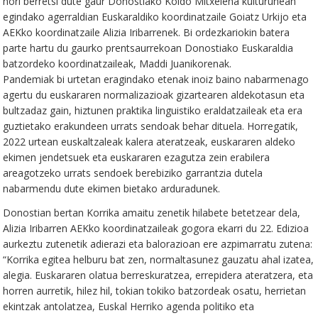
hori berretsi dute gaur Donostiako Koldo Mitxelena kulturunean
egindako agerraldian Euskaraldiko koordinatzaile Goiatz Urkijo eta
AEKko koordinatzaile Alizia Iribarrenek. Bi ordezkariokin batera
parte hartu du gaurko prentsaurrekoan Donostiako Euskaraldia
batzordeko koordinatzaileak, Maddi Juanikorenak.
Pandemiak bi urtetan eragindako etenak inoiz baino nabarmenago
agertu du euskararen normalizazioak gizartearen aldekotasun eta
bultzadaz gain, hiztunen praktika linguistiko eraldatzaileak eta era
guztietako erakundeen urrats sendoak behar dituela. Horregatik,
2022 urtean euskaltzaleak kalera ateratzeak, euskararen aldeko
ekimen jendetsuek eta euskararen ezagutza zein erabilera
areagotzeko urrats sendoek berebiziko garrantzia dutela
nabarmendu dute ekimen bietako arduradunek.
Donostian bertan Korrika amaitu zenetik hilabete betetzear dela,
Alizia Iribarren AEKko koordinatzaileak gogora ekarri du 22. Edizioa
aurkeztu zutenetik adierazi eta balorazioan ere azpimarratu zutena:
“Korrika egitea helburu bat zen, normaltasunez gauzatu ahal izatea,
alegia. Euskararen olatua berreskuratzea, errepidera ateratzera, eta
horren aurretik, hilez hil, tokian tokiko batzordeak osatu, herrietan
ekintzak antolatzea, Euskal Herriko agenda politiko eta