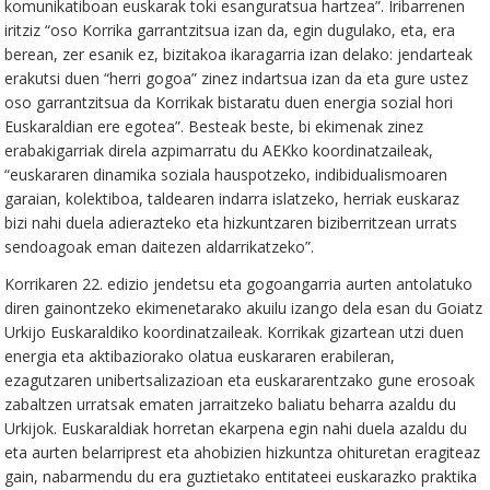
komunikatiboan euskarak toki esanguratsua hartzea”. Iribarrenen
iritziz “oso Korrika garrantzitsua izan da, egin dugulako, eta, era
berean, zer esanik ez, bizitakoa ikaragarria izan delako: jendarteak
erakutsi duen “herri gogoa” zinez indartsua izan da eta gure ustez
oso garrantzitsua da Korrikak bistaratu duen energia sozial hori
Euskaraldian ere egotea”. Besteak beste, bi ekimenak zinez
erabakigarriak direla azpimarratu du AEKko koordinatzaileak,
“euskararen dinamika soziala hauspotzeko, indibidualismoaren
garaian, kolektiboa, taldearen indarra islatzeko, herriak euskaraz
bizi nahi duela adierazteko eta hizkuntzaren biziberritzean urrats
sendoagoak eman daitezen aldarrikatzeko”.
Korrikaren 22. edizio jendetsu eta gogoangarria aurten antolatuko
diren gainontzeko ekimenetarako akuilu izango dela esan du Goiatz
Urkijo Euskaraldiko koordinatzaileak. Korrikak gizartean utzi duen
energia eta aktibaziorako olatua euskararen erabileran,
ezagutzaren unibertsalizazioan eta euskararentzako gune erosoak
zabaltzen urratsak ematen jarraitzeko baliatu beharra azaldu du
Urkijok. Euskaraldiak horretan ekarpena egin nahi duela azaldu du
eta aurten belarriprest eta ahobizien hizkuntza ohituretan eragiteaz
gain, nabarmendu du era guztietako entitateei euskarazko praktika