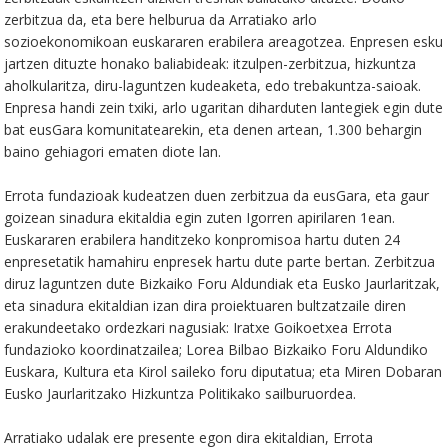
zerbitzua da, eta bere helburua da Arratiako arlo
sozioekonomikoan euskararen erabilera areagotzea. Enpresen esku
jartzen dituzte honako baliabideak: itzulpen-zerbitzua, hizkuntza
aholkularitza, diru-laguntzen kudeaketa, edo trebakuntza-saioak.
Enpresa handi zein txiki, arlo ugaritan diharduten lantegiek egin dute
bat eusGara komunitatearekin, eta denen artean, 1.300 behargin
baino gehiagori ematen diote lan.
Errota fundazioak kudeatzen duen zerbitzua da eusGara, eta gaur
goizean sinadura ekitaldia egin zuten Igorren apirilaren 1ean.
Euskararen erabilera handitzeko konpromisoa hartu duten 24
enpresetatik hamahiru enpresek hartu dute parte bertan. Zerbitzua
diruz laguntzen dute Bizkaiko Foru Aldundiak eta Eusko Jaurlaritzak,
eta sinadura ekitaldian izan dira proiektuaren bultzatzaile diren
erakundeetako ordezkari nagusiak: Iratxe Goikoetxea Errota
fundazioko koordinatzailea; Lorea Bilbao Bizkaiko Foru Aldundiko
Euskara, Kultura eta Kirol saileko foru diputatua; eta Miren Dobaran
Eusko Jaurlaritzako Hizkuntza Politikako sailburuordea.
Arratiako udalak ere presente egon dira ekitaldian, Errota