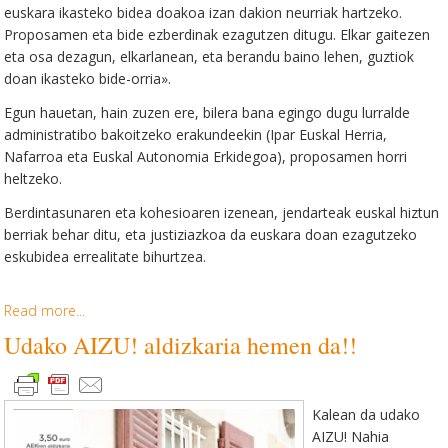
euskara ikasteko bidea doakoa izan dakion neurriak hartzeko.
Proposamen eta bide ezberdinak ezagutzen ditugu. Elkar gaitezen
eta osa dezagun, elkarlanean, eta berandu baino lehen, guztiok
doan ikasteko bide-orria».
Egun hauetan, hain zuzen ere, bilera bana egingo dugu lurralde
administratibo bakoitzeko erakundeekin (Ipar Euskal Herria,
Nafarroa eta Euskal Autonomia Erkidegoa), proposamen horri
heltzeko.
Berdintasunaren eta kohesioaren izenean, jendarteak euskal hiztun
berriak behar ditu, eta justiziazkoa da euskara doan ezagutzeko
eskubidea errealitate bihurtzea.
Read more...
Udako AIZU! aldizkaria hemen da!!
Kalean
da udako
AIZU! Nahia