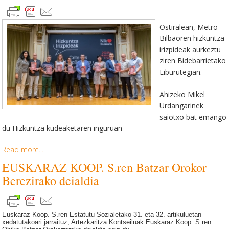
Ostiralean,
Metro
Bilbaoren hizkuntza
irizpideak aurkeztu
ziren Bidebarrietako
Liburutegian.
Ahizeko Mikel
Urdangarinek
saiotxo bat emango
du Hizkuntza kudeaketaren inguruan
Read more...
EUSKARAZ KOOP. S.ren Batzar Orokor
Berezirako deialdia
Euskaraz Koop. S.ren Estatutu Sozialetako 31. eta 32. artikuluetan
xedatutakoari jarraituz, Artezkaritza Kontseiluak Euskaraz Koop. S.ren