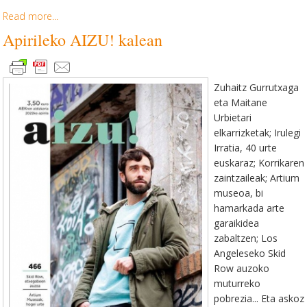
Read more...
Apirileko AIZU! kalean
Zuhaitz Gurrutxaga
eta Maitane
Urbietari
elkarrizketak; Irulegi
Irratia, 40 urte
euskaraz; Korrikaren
zaintzaileak; Artium
museoa, bi
hamarkada arte
garaikidea
zabaltzen; Los
Angeleseko Skid
Row auzoko
muturreko
pobrezia... Eta askoz