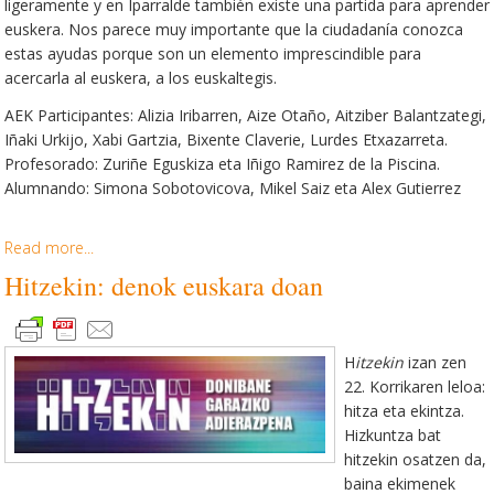
ligeramente y en Iparralde también
existe
una partida para aprender
euskera. Nos parece muy importante que la ciudadanía conozca
estas
ayudas
porque son un
elemento
imprescindible para
acercar
la
al euskera, a los euskaltegis.
AEK Participantes: Alizia Iribarren, Aize Otaño, Aitziber Balantzategi,
Iñaki Urkijo, Xabi Gartzia, Bixente Claverie, Lurdes Etxazarreta.
Profesorado: Zuriñe Eguskiza eta Iñigo Ramirez de la Piscina
.
Alumnando:
Simona Sobotovicova, Mikel Saiz eta Alex Gutierrez
Read more...
Hitzekin: denok euskara doan
H
itzekin
izan zen
22. Korrikaren leloa:
hitza eta ekintza.
Hizkuntza bat
hitzekin osatzen da,
baina ekimenek