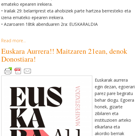
emateko epearen irekiera.
• Irailak 29: belarriprest eta ahobiziek parte hartzea berresteko eta
izena emateko epearen irekiera.
• Azaroaren 18tik abenduaren 2ra: EUSKARALDIA
Read more...
Euskara Aurrera!! Maitzaren 21ean, denok
Donostiara!
Euskarak aurrera
egin dezan, egoerari
parez pare begiratu
behar diogu. Egoera
honek, gizarte
zibilaren eta
instituzioen arteko
elkarlana eta
akordio berriak