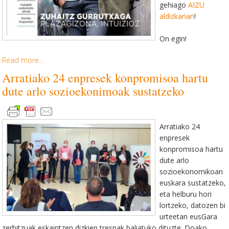
gehiago
AIZU
aldizkarian
!
On egin!
Read more...
Arratiako 24 enpresek konpromisoa hartu
dute arlo sozioekonimoak sustatzeko
Arratiako 24
enpresek
konpromisoa hartu
dute arlo
sozioekonomikoan
euskara sustatzeko,
eta helburu hori
lortzeko, datozen bi
urteetan eusGara
zerbitzuak eskaintzen dizkien tresnak baliatuko dituzte. Doako