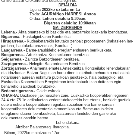
Ohiko Batzar Orokorrerako deialdia egin du.
DEIALDIA
Eguna
202
2
ko
uztail
aren
1
a
Tokia:
AGURAINgo HARRESI Aretoa
Ordua:
Lehen deialdia 9:30ean.
Bigarren deialdia: 10:00etan
GAI ZERRENDA
Lehena.-
Akta onartzeko bi bazkide
eta batzarreko idazkaria
izendatzea.
Bigarrena.-
Euskalgintzaren Kontseilua.
Hirugarrena.-
Kudeaketarekin lotutako zenbait proposamen (irakasleen lan-
jarduna, hautaketa prozesuak,
Korrika
...)
Laugarrena.-
Barne-araubideko erreglamenduaren b
errikusketa.
Bosgarrena.-
Artezkaritza Kontseiluaren berritzea
.
Seigarrena.-
Zaintza Batzordearen berritzea
.
Zazpigarrena.-
Helegite Batzordearen Berritzea
.
Zortzigarrena.-
Ahalmena ematea Artezkaritza Kontseiluko lehendakariari
eta idazkariari Batzar Nagusian hartu diren inskribatu beharreko erabakiak
notarioaren aurrean eskritura publikoan jasotzeko, hala badagokio, eta
Euskadiko Kooperatiben Erregistroan inskribatuak izan daitezen egin
beharreko
izapideak burutzeko.
Bederatzigarrena.-
Galde-eskeak.
OHARRA:
Bazkideei jakinarazten zaie, Euskadiko kooperatiben legearen
24.4
eta 78.1c
artikulu
et
an
zedarritutakoarekin
bat etorriz, bazkide guztiek
dutela eskura kooperatibaren egoitza sozialean eta barne sarean
kooperatibaren dokumentazio ekonomikoa
eta
Barne-araubideko
erreglamenduaren b
errikusketa,
batzarrean landuko den gainerako
dokumentazioarekin batera.
Lehendakaria
Aitziber
Balantzategi Ibargoitia.
Bilbon, 2022ko maiatzaren 17an.