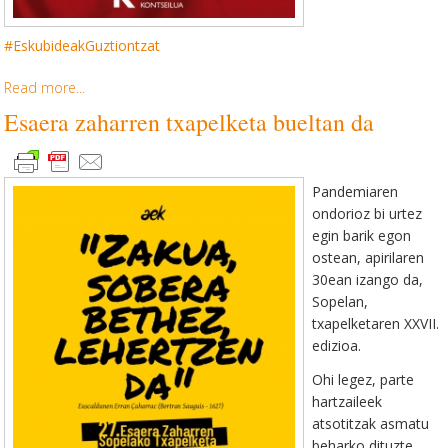
#EskubideakGuztiontzat
Read more...
Esaera zaharren txapelketa bueltan da
Pandemiaren
ondorioz bi urtez
egin barik egon
ostean, apirilaren
30ean izango da,
Sopelan,
txapelketaren XXVII.
edizioa.
Ohi legez, parte
hartzaileek
atsotitzak asmatu
beharko dituzte