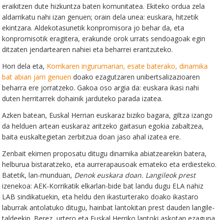
eraikitzen dute hizkuntza baten komunitatea. Ekiteko ordua zela
aldarrikatu nahi izan genuen; orain dela unea: euskara, hitzetik
ekintzara. Aldekotasunetik konpromisora jo behar da, eta
konpromisotik eragitera, erakunde orok urrats sendoagoak egin
ditzaten jendartearen nahiei eta beharrei erantzuteko.
Hori dela eta,
Korrikaren ingurumarian, esate baterako, dinamika
bat abian jarri genuen
doako ezagutzaren unibertsalizazioaren
beharra ere jorratzeko. Gakoa oso argia da: euskara ikasi nahi
duten herritarrek dohainik jarduteko parada izatea.
Azken batean, Euskal Herrian euskaraz biziko bagara, giltza izango
da helduen artean euskaraz aritzeko gaitasun egokia zabaltzea,
baita euskaltegietan zerbitzua doan jaso ahal izatea ere.
Zenbait ekimen proposatu ditugu dinamika abiatzearekin batera,
helburua bistaratzeko, eta aurrerapausoak emateko eta erdiesteko.
Batetik, lan-munduan,
Denok euskara doan. Langileok prest
izenekoa: AEK-Korrikatik elkarlan-bide bat landu dugu ELA nahiz
LAB sindikatuekin, eta heldu den ikasturterako doako ikastaro
laburrak antolatuko ditugu, hainbat lantokitan prest dauden langile-
taldeekin. Berez, urtero eta Euskal Herriko lantoki askotan ezaguna