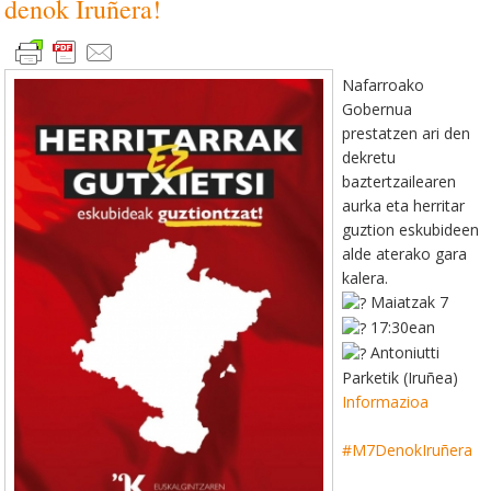
denok Iruñera!
Nafarroako
Gobernua
prestatzen ari den
dekretu
baztertzailearen
aurka eta herritar
guztion eskubideen
alde aterako gara
kalera.
Maiatzak 7
17:30ean
Antoniutti
Parketik (Iruñea)
Informazioa
#M7DenokIruñera