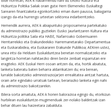
Bide horretan, AEK-k nabarmendu nahi du EAEko Kultura eta
Hizkuntza Politika Sailak orain gutxi Herri Ekimeneko Euskaltegi
Sarearen finantzaketa egonkortzeko eman duen pausoa, baliagarria
izango da-eta hurrengo urteetan sektorea indarberritzeko.
Hemendik aurrera, AEK-k abiapuntuko proposamena partekatuko
du administrazio publiko guztiekin: Eusko Jaurlaritzaren Kultura eta
Hizkuntza politika Saila eta HABE, Nafarroako Gobernuaren
Herritarrekiko eta Erakundeekiko Harremanetarako Departamentua
eta Euskarabidea, eta Euskararen Erakunde Publikoa; AEKren ustez,
unea iritsi da Helduen Euskalduntzea benetan normalizatzeko eta
langintza horretan nahitaezko diren beste zenbait esparrutan ere
eragiteko. AEK Euskal Herri osoan aritzen da, eta, hortik abiatuta,
lanketa bateratu baten beharra aldarrikatzen du; era berean,
lurralde bakoitzeko administrazio(ar)en errealitatea aintzat hartuta,
orain arte egindako urratsak tartean, berariazko lanketa egin nahi
du administrazio bakoitzarekin.
Bilera-sorta amaituta, AEK-k horien balorazioa egingo du, etorkizun
hurbilean euskalduntze-mugimenduak zer-nolako baldintzak izan
behar dituen lau haizeetara zabalduta.