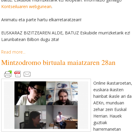
Kontseiluaren webgunean
.
Animatu eta parte hartu elkarretaratzean!
EUSKARAZ BIZITZEAREN ALDE, BATUZ Eskubide murrizketarik ez!
Larunbatean Bilbon dugu zita!
Read more...
Mintzodromo birtuala maiatzaren 28an
Online ikastaroetan,
euskara ikasten
hainbat ikasle ari da
AEKn, munduan
zehar zein Euskal
Herrian. Hauek
guztiak
harremanetan