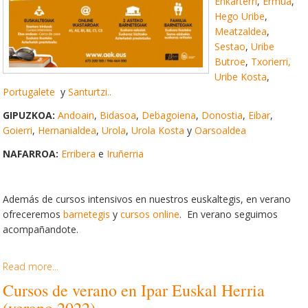
Enkarterri
,
Ermua
,
Hego Uribe
,
Meatzaldea
,
Sestao
,
Uribe
Butroe
,
Txorierri,
Uribe Kosta
,
Portugalete
y
Santurtzi..
GIPUZKOA:
Andoain
,
Bidasoa
,
Debagoiena
,
Donostia
,
Eibar
,
Goierri
,
Hernanialdea
,
Urola
,
Urola Kosta
y
Oarsoaldea
NAFARROA:
Erribera
e
Iruñerria
Además de cursos intensivos en nuestros euskaltegis, en verano
ofreceremos
barnetegis
y
cursos online
. En verano seguimos
acompañandote.
Read more...
Cursos de verano en Ipar Euskal Herria
(verano 2022)