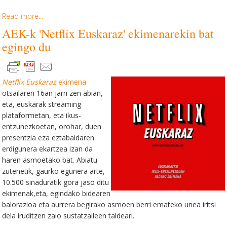
Read more...
AEK-k 'Netflix Euskaraz' ekimenarekin bat
egingo du
Netflix Euskaraz
ekimena
otsailaren 16an jarri zen abian,
eta, euskarak streaming
plataformetan, eta ikus-
entzunezkoetan, orohar, duen
presentzia eza eztabaidaren
erdigunera ekartzea izan da
haren asmoetako bat. Abiatu
zutenetik, gaurko egunera arte,
10.500 sinaduratik gora jaso ditu
ekimenak,eta, egindako bidearen
balorazioa eta aurrera begirako asmoen berri emateko unea iritsi
dela iruditzen zaio sustatzaileen taldeari.