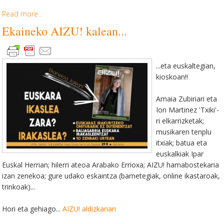
Read more...
Ekaineko AIZU! kalean...
...eta euskaltegian,
kioskoan!!
Amaia Zubiriari eta
Ion Martinez 'Txiki'-
ri elkarrizketak;
musikaren tenplu
itxiak; batua eta
euskalkiak Ipar
Euskal Herrian; hilerri ateoa Arabako Errioxa; AIZU! hamabostekaria
izan zenekoa;
gure
udako eskaintza (barnetegiak, online ikastaroak,
trinkoak)...
Hori eta gehiago...
AIZU! aldizkarian