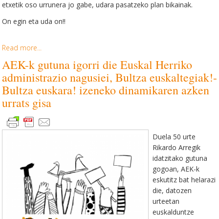
etxetik oso urrunera jo gabe, udara pasatzeko plan bikainak.
On egin eta uda on!!
Read more...
AEK-k gutuna igorri die Euskal Herriko
administrazio nagusiei, Bultza euskaltegiak!-
Bultza euskara! izeneko dinamikaren azken
urrats gisa
Duela 50 urte
Rikardo Arregik
idatzitako gutuna
gogoan, AEK-k
eskutitz bat helarazi
die, datozen
urteetan
euskalduntze