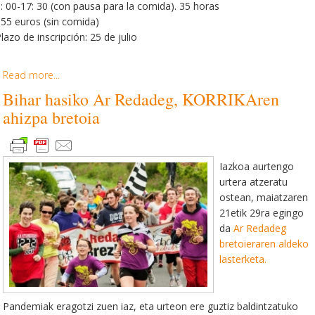
: 00-17: 30 (con pausa para la comida). 35 horas
55 euros (sin comida)
lazo de inscripción: 25 de julio
Read more...
Bihar hasiko Ar Redadeg, KORRIKAren
ahizpa bretoia
Iazkoa aurtengo
urtera atzeratu
ostean, maiatzaren
21etik 29ra egingo
da
Ar Redadeg
bretoieraren aldeko
lasterketa.
Pandemiak eragotzi zuen iaz, eta urteon ere guztiz baldintzatuko