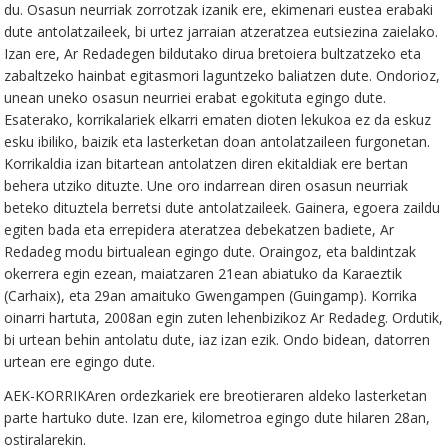
du. Osasun neurriak zorrotzak izanik ere, ekimenari eustea erabaki
dute antolatzaileek, bi urtez jarraian atzeratzea eutsiezina zaielako.
Izan ere, Ar Redadegen bildutako dirua bretoiera bultzatzeko eta
zabaltzeko hainbat egitasmori laguntzeko baliatzen dute. Ondorioz,
unean uneko osasun neurriei erabat egokituta egingo dute.
Esaterako, korrikalariek elkarri ematen dioten lekukoa ez da eskuz
esku ibiliko, baizik eta lasterketan doan antolatzaileen furgonetan.
Korrikaldia izan bitartean antolatzen diren ekitaldiak ere bertan
behera utziko dituzte. Une oro indarrean diren osasun neurriak
beteko dituztela berretsi dute antolatzaileek. Gainera, egoera zaildu
egiten bada eta errepidera ateratzea debekatzen badiete, Ar
Redadeg modu birtualean egingo dute. Oraingoz, eta baldintzak
okerrera egin ezean, maiatzaren 21ean abiatuko da Karaeztik
(Carhaix), eta 29an amaituko Gwengampen (Guingamp). Korrika
oinarri hartuta, 2008an egin zuten lehenbizikoz Ar Redadeg. Ordutik,
bi urtean behin antolatu dute, iaz izan ezik. Ondo bidean, datorren
urtean ere egingo dute.
AEK-KORRIKAren ordezkariek ere breotieraren aldeko lasterketan
parte hartuko dute. Izan ere, kilometroa egingo dute hilaren 28an,
ostiralarekin.