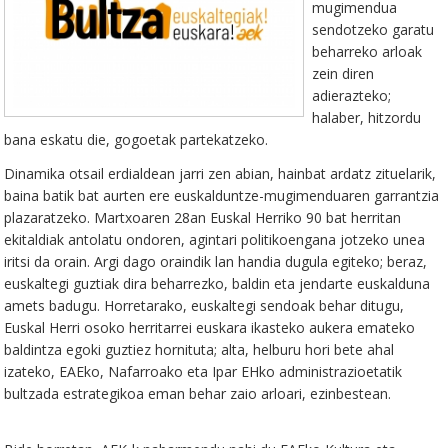
mugimendua
sendotzeko garatu
beharreko arloak
zein diren
adierazteko;
halaber, hitzordu
bana eskatu die, gogoetak partekatzeko.
Dinamika otsail erdialdean jarri zen abian, hainbat ardatz zituelarik,
baina batik bat aurten ere euskalduntze-mugimenduaren garrantzia
plazaratzeko. Martxoaren 28an Euskal Herriko 90 bat herritan
ekitaldiak antolatu ondoren, agintari politikoengana jotzeko unea
iritsi da orain. Argi dago oraindik lan handia dugula egiteko; beraz,
euskaltegi guztiak dira beharrezko, baldin eta jendarte euskalduna
amets badugu. Horretarako, euskaltegi sendoak behar ditugu,
Euskal Herri osoko herritarrei euskara ikasteko aukera emateko
baldintza egoki guztiez hornituta; alta, helburu hori bete ahal
izateko, EAEko, Nafarroako eta Ipar EHko administrazioetatik
bultzada estrategikoa eman behar zaio arloari, ezinbestean.