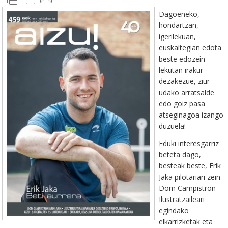
Dagoeneko,
hondartzan,
igerilekuan,
euskaltegian edota
beste edozein
lekutan irakur
dezakezue, ziur
udako arratsalde
edo goiz pasa
atseginagoa izango
duzuela!
Eduki interesgarriz
beteta dago,
besteak beste, Erik
Jaka pilotariari zein
Dom Campistron
Ilustratzaileari
egindako
elkarrizketak eta