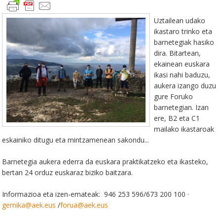
Uztailean udako
ikastaro trinko eta
barnetegiak hasiko
dira. Bitartean,
ekainean euskara
ikasi nahi baduzu,
aukera izango duzu
gure Foruko
barnetegian. Izan
ere, B2 eta C1
mailako ikastaroak
eskainiko ditugu eta mintzamenean sakondu...
Barnetegia aukera ederra da euskara praktikatzeko eta ikasteko,
bertan 24 orduz euskaraz biziko baitzara.
Informazioa eta izen-emateak: 946 253 596/673 200 100 ·
gernika@aek.eus
/
forua@aek.eus