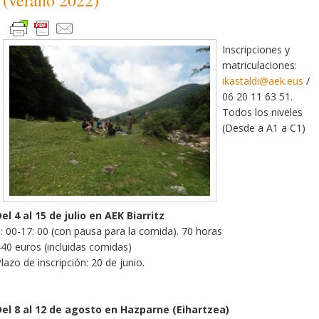
Inscripciones y
matriculaciones:
ikastaldi@aek.eus
/
06 20 11 63 51.
Todos los niveles
(Desde a A1 a C1)
el 4 al 15 de julio en AEK Biarritz
: 00-17: 00 (con pausa para la comida). 70 horas
40 euros (incluidas comidas)
lazo de inscripción: 20 de junio.
Del 8 al 12 de agosto en Hazparne (Eihartzea)