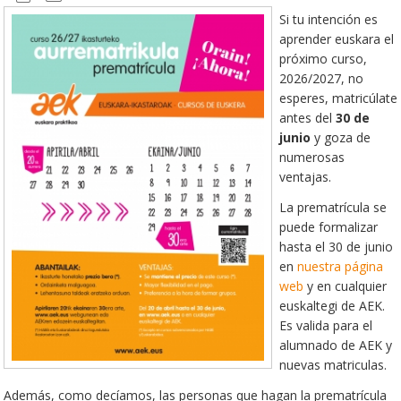
Si tu intención es
aprender euskara el
próximo curso,
2026/2027, no
esperes, matricúlate
antes del
30 de
junio
y goza de
numerosas
ventajas.
La prematrícula se
puede formalizar
hasta el 30 de junio
en
nuestra página
web
y en cualquier
euskaltegi de AEK.
Es valida para el
alumnado de AEK y
nuevas matriculas.
Además, como decíamos, las personas que hagan la prematrícula