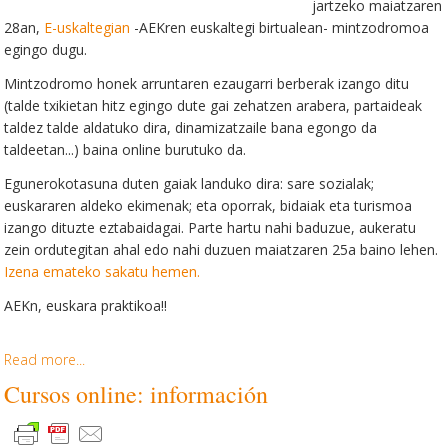
jartzeko maiatzaren
28an,
E-uskaltegian
-AEKren euskaltegi birtualean- mintzodromoa
egingo dugu.
Mintzodromo honek arruntaren ezaugarri berberak izango ditu
(talde txikietan hitz egingo dute gai zehatzen arabera, partaideak
taldez talde aldatuko dira, dinamizatzaile bana egongo da
taldeetan...) baina online burutuko da.
Egunerokotasuna duten gaiak landuko dira: sare sozialak;
euskararen aldeko ekimenak; eta oporrak, bidaiak eta turismoa
izango dituzte eztabaidagai. Parte hartu nahi baduzue, aukeratu
zein ordutegitan ahal edo nahi duzuen maiatzaren 25a baino lehen.
Izena emateko sakatu hemen.
AEKn, euskara praktikoa!!
Read more...
Cursos online: información