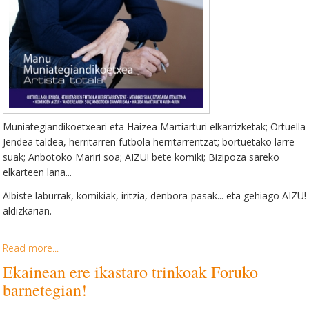
Muniategiandikoetxeari eta Haizea Martiarturi elkarrizketak; Ortuella
Jendea taldea, herritarren futbola herritarrentzat; bortuetako larre-
suak; Anbotoko Mariri soa; AIZU! bete komiki; Bizipoza sareko
elkarteen lana...
Albiste laburrak, komikiak, iritzia, denbora-pasak... eta gehiago AIZU!
aldizkarian.
Read more...
Ekainean ere ikastaro trinkoak Foruko
barnetegian!