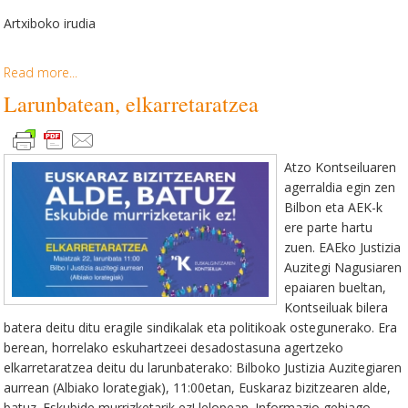
Artxiboko irudia
Read more...
Larunbatean, elkarretaratzea
Atzo Kontseiluaren
agerraldia egin zen
Bilbon eta AEK-k
ere parte hartu
zuen. EAEko Justizia
Auzitegi Nagusiaren
epaiaren bueltan,
Kontseiluak bilera
batera deitu ditu eragile sindikalak eta politikoak ostegunerako. Era
berean, horrelako eskuhartzeei desadostasuna agertzeko
elkarretaratzea deitu du larunbaterako: Bilboko Justizia Auzitegiaren
aurrean (Albiako lorategiak), 11:00etan, Euskaraz bizitzearen alde,
batuz. Eskubide murrizketarik ez! lelopean. Informazio gehiago