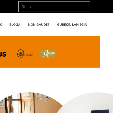
Bilatu...
K
BLOGA
NON GAUDE?
GUREKIN LAN EGIN