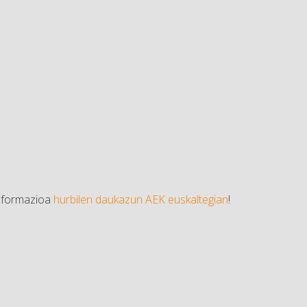
informazioa
hurbilen daukazun AEK euskaltegian
!