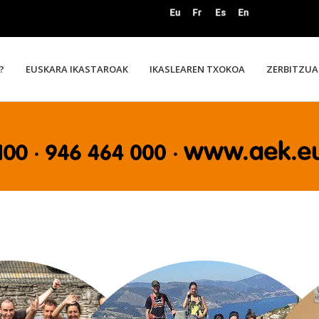
?
EUSKARA IKASTAROAK
IKASLEAREN TXOKOA
ZERBITZUA