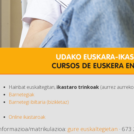
Hainbat euskaltegitan,
ikastaro trinkoak
(aurrez aurreko 
Barnetegiak
Barnetegi ibiltaria (bizikletaz)
Online ikastaroak
nformazioa/matrikulazioa:
gure euskaltegietan
· 673