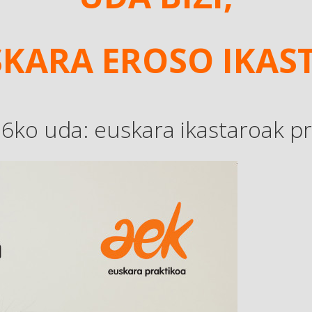
KARA EROSO IKAS
6ko uda: euskara ikastaroak pr