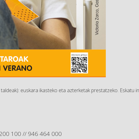
taldeak):
euskara ikasteko eta azterketak prestatzeko. Eskatu 
 200 100 // 946 464 000