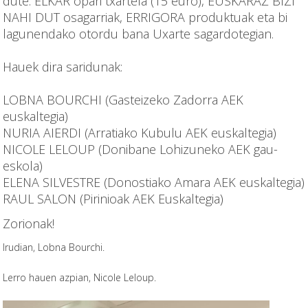
dute: ELKAR opari txartela (15 euro), EUSKARAZ BIZI
NAHI DUT osagarriak, ERRIGORA produktuak eta bi
lagunendako otordu bana Uxarte sagardotegian.
Hauek dira saridunak:
LOBNA BOURCHI (Gasteizeko Zadorra AEK
euskaltegia)
NURIA AIERDI (Arratiako Kubulu AEK euskaltegia)
NICOLE LELOUP (Donibane Lohizuneko AEK gau-
eskola)
ELENA SILVESTRE (Donostiako Amara AEK euskaltegia)
RAUL SALON (Pirinioak AEK Euskaltegia)
Zorionak!
Irudian, Lobna Bourchi.
Lerro hauen azpian, Nicole Leloup.