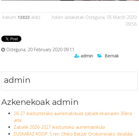
Irakurri
13823
aldiz
Azken aldaketak Osteguna, 05 March 2020
09:56
Osteguna, 20 February 2020 09:11
admin
Berriak
admin
Azkenekoak admin
26-27 ikasturterako aurrematrikula zabalik ekainaren 30era
arte
Zabalik 2026-2027 ikasturteko aurrematrikula
EUSKARAZ KOOP. S.ren Ohiko Batzar Orokorrerako deialdia