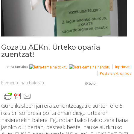
Gozatu AEKn! Urteko oparia
zuentzat!
letra tamaina
Inprimatu
Posta elektronikoa
Elementu hau baloratu
(0 boto)
Gure ikasleen jarrera zoriontzeagatik, aurten ere 5
ikasleri sorpresa polita eman diegu urtearen
hasierarekin batera. Egunotan bakoitzak otzara bana
jasoko du; bertan, besteak beste, hauxe aurkituko