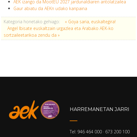
AEK izango da MootEU 2027 jardunaldiaren antolatzailea
Gaur abiatu da AEKn udako kanpaina
Kategoria honetako gehiago:
« Goya saria, euskaltegira!
Angel Ibisate euskaltzain urgazlea eta Arabako AEK-ko
sortzaileetarikoa zendu da »
HARREMANETAN JARRI
Tel: 946 464 000 · 673 200 100