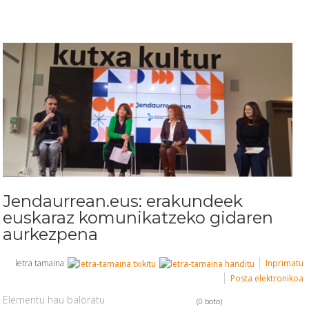
Jendaurrean.eus: erakundeek
euskaraz komunikatzeko gidaren
aurkezpena
letra tamaina
Inprimatu
Posta elektronikoa
Elementu hau baloratu
(0 boto)