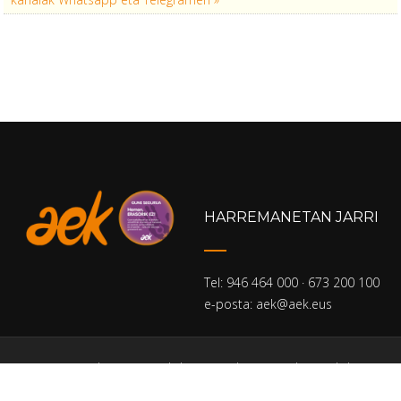
HARREMANETAN JARRI
Tel: 946 464 000 · 673 200 100
e-posta: aek@aek.eus
Home
Pribatutasun politika
Lege oharra
Cookien-politika
Gardentasun ataria
Sartu