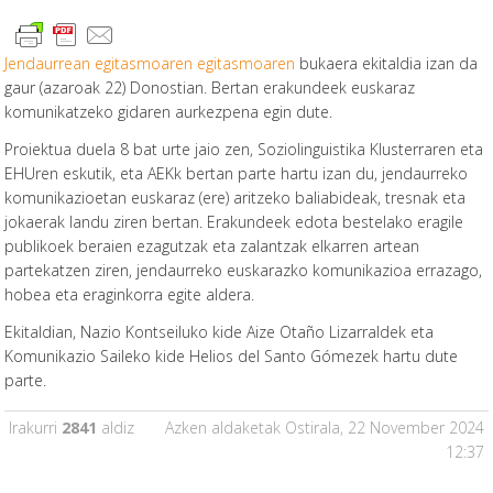
Jendaurrean egitasmoaren egitasmoaren
bukaera ekitaldia izan da
gaur (azaroak 22) Donostian. Bertan erakundeek euskaraz
komunikatzeko gidaren aurkezpena egin dute.
Proiektua duela 8 bat urte jaio zen, Soziolinguistika Klusterraren eta
EHUren eskutik, eta AEKk bertan parte hartu izan du, jendaurreko
komunikazioetan euskaraz (ere) aritzeko baliabideak, tresnak eta
jokaerak landu ziren bertan. Erakundeek edota bestelako eragile
publikoek beraien ezagutzak eta zalantzak elkarren artean
partekatzen ziren, jendaurreko euskarazko komunikazioa errazago,
hobea eta eraginkorra egite aldera.
Ekitaldian, Nazio Kontseiluko kide Aize Otaño Lizarraldek eta
Komunikazio Saileko kide Helios del Santo Gómezek hartu dute
parte.
Irakurri
2841
aldiz
Azken aldaketak Ostirala, 22 November 2024
12:37