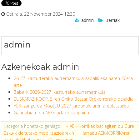
Ostirala, 22 November 2024 12:30
admin
Berriak
admin
Azkenekoak admin
26-27 ikasturterako aurrematrikula zabalik ekainaren 30era
arte
Zabalik 2026-2027 ikasturteko aurrematrikula
EUSKARAZ KOOP. S.ren Ohiko Batzar Orokorrerako deialdia
AEK izango da MootEU 2027 jardunaldiaren antolatzailea
Gaur abiatu da AEKn udako kanpaina
Kategoria honetako gehiago:
« AEK-Korrikak bat egiten du Gure
Esku-k deitutako mobilizazioarekin
Jarraitu AEK-KORRIKAren
kanalak Whatsapp eta Telegramen »