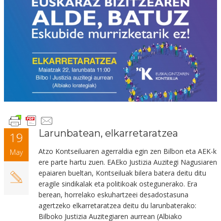
Larunbatean, elkarretaratzea
19
Atzo Kontseiluaren agerraldia egin zen Bilbon eta AEK-k
May
ere parte hartu zuen. EAEko Justizia Auzitegi Nagusiaren
epaiaren bueltan, Kontseiluak bilera batera deitu ditu
eragile sindikalak eta politikoak ostegunerako. Era
berean, horrelako eskuhartzeei desadostasuna
agertzeko elkarretaratzea deitu du larunbaterako:
Bilboko Justizia Auzitegiaren aurrean (Albiako