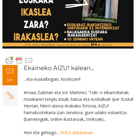
Ekaineko AIZU! kalean...
03
...eta euskaltegian, kioskoan!!
Jun
Amaia Zubiriari eta Ion Martinez 'Txiki'-ri elkarrizketak;
musikaren tenplu itxiak; batua eta euskalkiak Ipar Euskal
Herrian; hilerri ateoa Arabako Errioxa; AIZU!
hamabostekaria izan zenekoa;
gure
udako eskaintza
(barnetegiak, online ikastaroak, trinkoak)...
Hori eta gehiago...
AIZU! aldizkarian