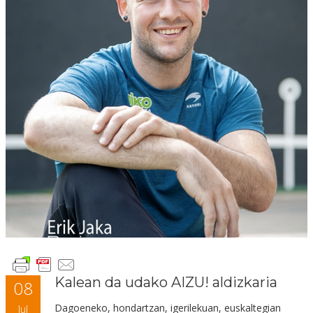
Kalean da udako AIZU! aldizkaria
08
Dagoeneko, hondartzan, igerilekuan, euskaltegian
Jul