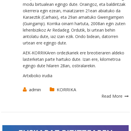
modu birtualean egingo dute. Oraingoz, eta baldintzak
okerrera egin ezean, maiatzaren 21ean abiatuko da
Karaeztik (Carhaix), eta 29an amaituko Gwengampen
(Guingamp). Korrika oinarri hartuta, 2008an egin zuten
lehenbizikoz Ar Redadeg. Ordutik, bi urtean behin
antolatu dute, iaz izan ezik. Ondo bidean, datorren
urtean ere egingo dute.
AEK-KORRIKAren ordezkariek ere breotieraren aldeko
lasterketan parte hartuko dute. Izan ere, kilometroa
egingo dute hilaren 28an, ostiralarekin.
Artxiboko irudia
admin
KORRIKA
Read More