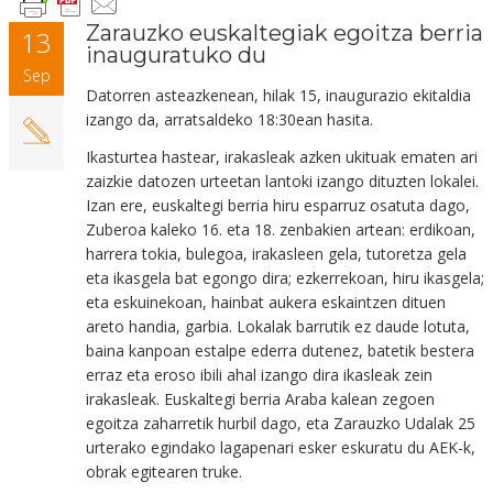
Zarauzko euskaltegiak egoitza berria
13
inauguratuko du
Sep
Datorren asteazkenean, hilak 15, inaugurazio ekitaldia
izango da, arratsaldeko 18:30ean hasita.
Ikasturtea hastear, irakasleak azken ukituak ematen ari
zaizkie datozen urteetan lantoki izango dituzten lokalei.
Izan ere, euskaltegi berria hiru esparruz osatuta dago,
Zuberoa kaleko 16. eta 18. zenbakien artean: erdikoan,
harrera tokia, bulegoa, irakasleen gela, tutoretza gela
eta ikasgela bat egongo dira; ezkerrekoan, hiru ikasgela;
eta eskuinekoan, hainbat aukera eskaintzen dituen
areto handia, garbia. Lokalak barrutik ez daude lotuta,
baina kanpoan estalpe ederra dutenez, batetik bestera
erraz eta eroso ibili ahal izango dira ikasleak zein
irakasleak. Euskaltegi berria Araba kalean zegoen
egoitza zaharretik hurbil dago, eta Zarauzko Udalak 25
urterako egindako lagapenari esker eskuratu du AEK-k,
obrak egitearen truke.