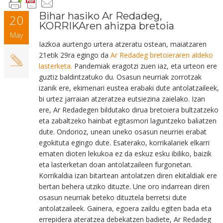
Bihar hasiko Ar Redadeg,
20
KORRIKAren ahizpa bretoia
May
Iazkoa aurtengo urtera atzeratu ostean, maiatzaren
21etik 29ra egingo da
Ar Redadeg bretoieraren aldeko
lasterketa.
Pandemiak eragotzi zuen iaz, eta urteon ere
guztiz baldintzatuko du. Osasun neurriak zorrotzak
izanik ere, ekimenari eustea erabaki dute antolatzaileek,
bi urtez jarraian atzeratzea eutsiezina zaielako. Izan
ere, Ar Redadegen bildutako dirua bretoiera bultzatzeko
eta zabaltzeko hainbat egitasmori laguntzeko baliatzen
dute. Ondorioz, unean uneko osasun neurriei erabat
egokituta egingo dute. Esaterako, korrikalariek elkarri
ematen dioten lekukoa ez da eskuz esku ibiliko, baizik
eta lasterketan doan antolatzaileen furgonetan.
Korrikaldia izan bitartean antolatzen diren ekitaldiak ere
bertan behera utziko dituzte. Une oro indarrean diren
osasun neurriak beteko dituztela berretsi dute
antolatzaileek. Gainera, egoera zaildu egiten bada eta
errepidera ateratzea debekatzen badiete, Ar Redadeg