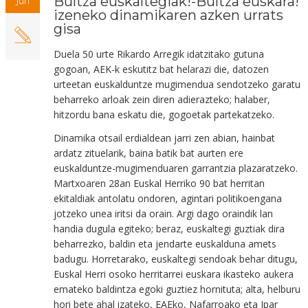
Bultza euskaltegiak!-Bultza euskara!
Jun
izeneko dinamikaren azken urrats
gisa
Duela 50 urte Rikardo Arregik idatzitako gutuna
gogoan, AEK-k eskutitz bat helarazi die, datozen
urteetan euskalduntze mugimendua sendotzeko garatu
beharreko arloak zein diren adierazteko; halaber,
hitzordu bana eskatu die, gogoetak partekatzeko.
Dinamika otsail erdialdean jarri zen abian, hainbat
ardatz zituelarik, baina batik bat aurten ere
euskalduntze-mugimenduaren garrantzia plazaratzeko.
Martxoaren 28an Euskal Herriko 90 bat herritan
ekitaldiak antolatu ondoren, agintari politikoengana
jotzeko unea iritsi da orain. Argi dago oraindik lan
handia dugula egiteko; beraz, euskaltegi guztiak dira
beharrezko, baldin eta jendarte euskalduna amets
badugu. Horretarako, euskaltegi sendoak behar ditugu,
Euskal Herri osoko herritarrei euskara ikasteko aukera
emateko baldintza egoki guztiez hornituta; alta, helburu
hori bete ahal izateko, EAEko, Nafarroako eta Ipar