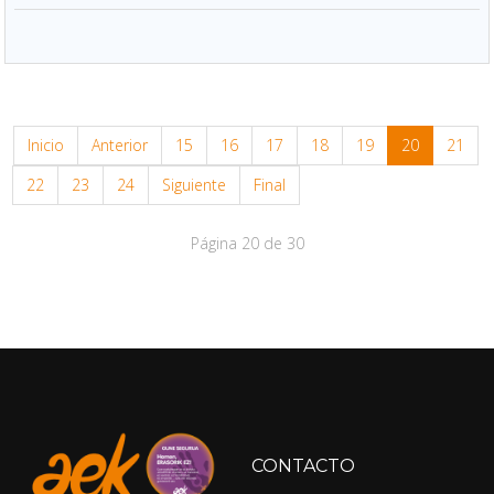
Inicio
Anterior
15
16
17
18
19
20
21
22
23
24
Siguiente
Final
Página 20 de 30
CONTACTO