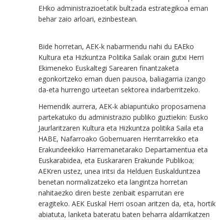
EHko administrazioetatik bultzada estrategikoa eman
behar zaio arloari, ezinbestean.
Bide horretan, AEK-k nabarmendu nahi du EAEko
Kultura eta Hizkuntza Politika Sailak orain gutxi Herri
Ekimeneko Euskaltegi Sarearen finantzaketa
egonkortzeko eman duen pausoa, baliagarria izango
da-eta hurrengo urteetan sektorea indarberritzeko.
Hemendik aurrera, AEK-k abiapuntuko proposamena
partekatuko du administrazio publiko guztiekin: Eusko
Jaurlaritzaren Kultura eta Hizkuntza politika Saila eta
HABE, Nafarroako Gobernuaren Herritarrekiko eta
Erakundeekiko Harremanetarako Departamentua eta
Euskarabidea, eta Euskararen Erakunde Publikoa;
AEKren ustez, unea iritsi da Helduen Euskalduntzea
benetan normalizatzeko eta langintza horretan
nahitaezko diren beste zenbait esparrutan ere
eragiteko. AEK Euskal Herri osoan aritzen da, eta, hortik
abiatuta, lanketa bateratu baten beharra aldarrikatzen