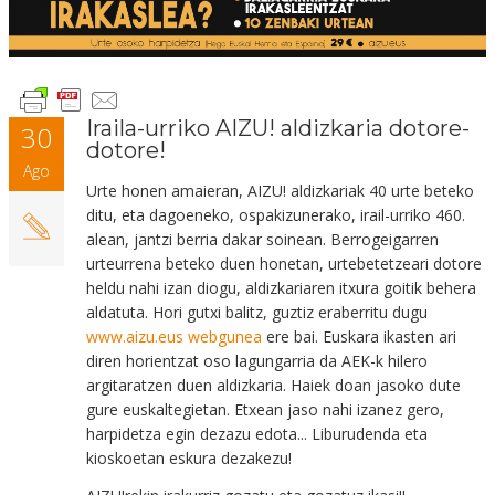
Iraila-urriko AIZU! aldizkaria dotore-
30
dotore!
Ago
Urte honen amaieran, AIZU! aldizkariak 40 urte beteko
ditu, eta dagoeneko, ospakizunerako, irail-urriko 460.
alean, jantzi berria dakar soinean. Berrogeigarren
urteurrena beteko duen honetan, urtebetetzeari dotore
heldu nahi izan diogu, aldizkariaren itxura goitik behera
aldatuta. Hori gutxi balitz, guztiz eraberritu dugu
www.aizu.eus webgunea
ere bai. Euskara ikasten ari
diren horientzat oso lagungarria da AEK-k hilero
argitaratzen duen aldizkaria. Haiek doan jasoko dute
gure euskaltegietan. Etxean jaso nahi izanez gero,
harpidetza egin dezazu edota...
Liburudenda eta
kioskoetan eskura dezakezu!