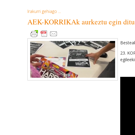
Irakurri gehiago ...
AEK-KORRIKAk aurkeztu egin ditu 2
B
estea
23. KOR
egileek