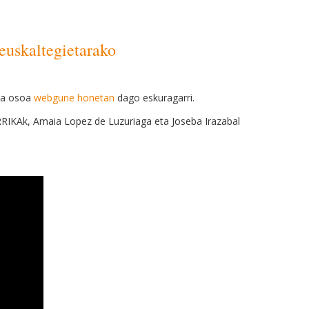
uskaltegietarako
ma
osoa
webgune honetan
dago eskuragarri.
RRIKAk, Amaia Lopez de Luzuriaga eta Joseba Irazabal