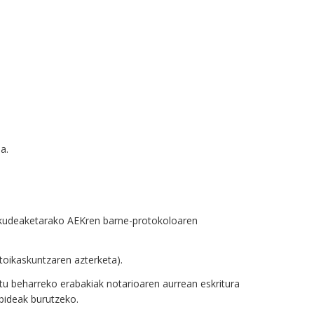
a.
 kudeaketarako AEKren barne-protokoloaren
toikaskuntzaren azterketa).
atu beharreko erabakiak notarioaren aurrean eskritura
pideak burutzeko.