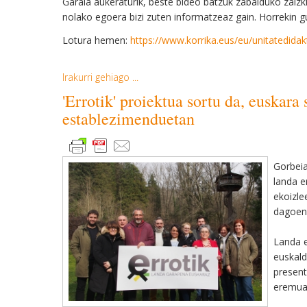
Garaia aukeraturik, beste bideo batzuk zabalduko zaiz
nolako egoera bizi zuten informatzeaz gain. Horrekin gu
Lotura hemen:
https://www.korrika.eus/eu/unitatedidak
Irakurri gehiago ...
'Errotik' proiektua sortu da, euskar
establezimenduetan
Gorbeia
landa e
ekoizle
dagoene
Landa e
euskald
present
eremuan