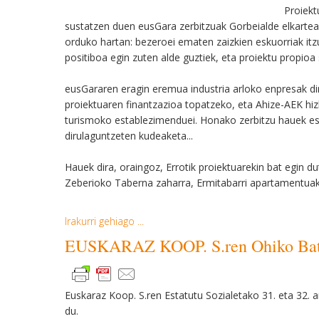
Proiekt
sustatzen duen eusGara zerbitzuak Gorbeialde elkarteare
orduko hartan: bezeroei ematen zaizkien eskuorriak itz
positiboa egin zuten alde guztiek, eta proiektu propioa
eusGararen eragin eremua industria arloko enpresak d
proiektuaren finantzazioa topatzeko, eta Ahize-AEK hi
turismoko establezimenduei. Honako zerbitzu hauek eskai
dirulaguntzeten kudeaketa...
Hauek dira, oraingoz, Errotik proiektuarekin bat egin d
Zeberioko Taberna zaharra, Ermitabarri apartamentuak
Irakurri gehiago ...
EUSKARAZ KOOP. S.ren Ohiko Batza
Euskaraz Koop. S.ren Estatutu Sozialetako 31. eta 32. a
du.