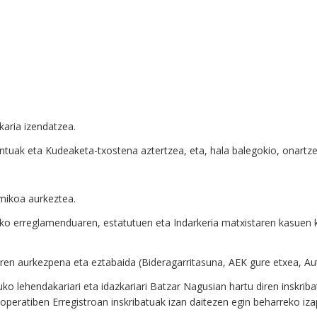
karia izendatzea.
ntuak eta Kudeaketa-txostena aztertzea, eta, hala balegokio, onartze
mikoa aurkeztea.
o erreglamenduaren, estatutuen eta Indarkeria matxistaren kasuen
iren aurkezpena eta eztabaida (Bideragarritasuna, AEK gure etxea, Au
o lehendakariari eta idazkariari Batzar Nagusian hartu diren inskrib
peratiben Erregistroan inskribatuak izan daitezen egin beharreko iza