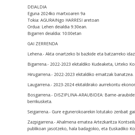
DEIALDIA
Eguna
202
4
ko martxoaren
9
a
Tokia:
AGURAIN
g
o
HARRESI
areto
an
Ordua:
Lehen deialdia 9:30ean.
Bigarren deialdia: 10:00etan
GAI ZERRENDA
Lehena.- Akta onartzeko bi bazkide eta batzarreko idaz
Bigarrena.- 2022-2023 ekitaldiko Kudeaketa, Urteko Ko
Hirugarrena.- 2022-2023 ekitaldiko emaitzak banatzea.
Laugarrena.- 2023-2024 ekitaldirako aurrekontu ekono
Bosgarrena.- DISZIPLINA-ARAUBIDEA: Barne-araubidek
berrikusketa.
Seigarrena.- Gure egunerokoarekin lotutako zenbait ga
Zazpigarrena.- Ahalmena ematea Artezkaritza Kontseiluk
publikoan jasotzeko, hala badagokio, eta Euskadiko Koo