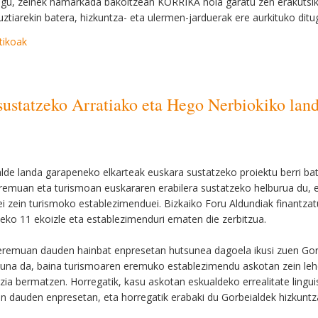
kigu, zeinek hamarkada bakoitzean KORRIKA nola garatu zen erakutsi
ztiarekin batera, hizkuntza- eta ulermen-jarduerak ere aurkituko ditu
tikoak
a sustatzeko Arratiako eta Hego Nerbiokiko la
lde landa garapeneko elkarteak euskara sustatzeko proiektu berri bat 
remuan eta turismoan euskararen erabilera sustatzeko helburua du, 
ei zein turismoko establezimenduei. Bizkaiko Foru Aldundiak finantzatu
ko 11 ekoizle eta establezimenduri ematen die zerbitzua.
remuan dauden hainbat enpresetan hutsunea dagoela ikusi zuen Gorbe
una da, baina turismoaren eremuko establezimendu askotan zein leh
zia bermatzen. Horregatik, kasu askotan eskualdeko errealitate linguis
 dauden enpresetan, eta horregatik erabaki du Gorbeialdek hizkunt