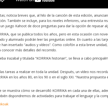
; noticia breves que, al hilo de la canción de esta edición, anuncia
ción. También se incluye, para los niveles inferiores, una entrevista r
un juego Kahoot de doce preguntas para dar la opción de repasar algu
KA, que se publica todos los años, pero en esta ocasión con novedade
orado y alumnado podrán leer las preguntas online. En cuanto a las ta
e han insertado “audios y vídeos”. Como colofón a esta breve unidad
a conocer más detalles del recorrido.
seba Irazabal y titulada “KORRIKA historian”, se lleva a cabo principa
e las tareas a realizar en toda la unidad. Después, un vídeo nos recor
RIKA en los años 80, en los 90 o en el siglo XXI. “Nuestra propuesta 
de se muestra cómo se desarrolló KORRIKA en cada una de ellas, adem
mbién dispondremos de actividades para trabajar el lenguaje y la com
tikoak