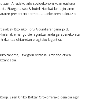
iatu zuen Arratiako arlo sozioekonomikoan euskara
k eta Etxegana spa & hotel. Hainbat lan egin ziren
kararen presentzia bermatu... Lanketaren balorazio
beialdek Bizkaiko Foru Aldundiarengana jo du
holkulariak emango die laguntza landa garapeneko eta
 hizkuntza ohituretan eragiteko laguntza,
riko taberna, Etxegorri ostatua, Artiñano etxea,
aztandegia.
z Koop. S.ren Ohiko Batzar Orokorrerako deialdia egin