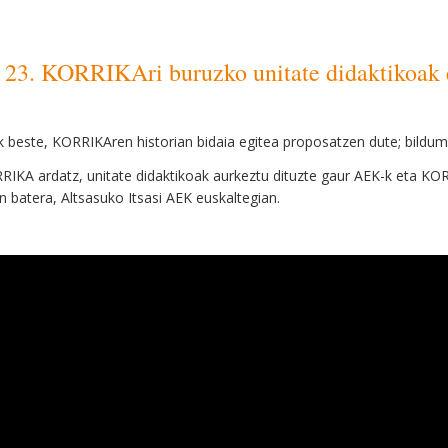
3. KORRIKAri buruzko unitate didaktikoak e
k beste, KORRIKAren historian bidaia
egitea
p
roposatzen du
te
; b
ildu
RIKA ardatz, unitate didaktikoak aurkeztu dituzte gaur AEK-k eta KO
in batera, Altsasuko Itsasi AEK euskaltegian.