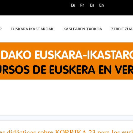
?
EUSKARA IKASTAROAK
IKASLEAREN TXOKOA
ZERBITZUA
 didácticas sobre KORRIKA 23 para los eusk