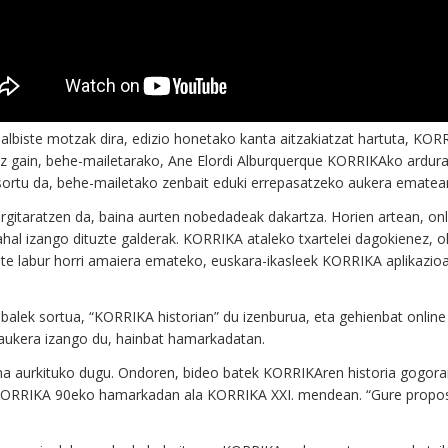
 albiste motzak dira, edizio honetako kanta aitzakiatzat hartuta, KO
rrez gain, behe-mailetarako, Ane Elordi Alburquerque KORRIKAko ardurad
 sortu da, behe-mailetako zenbait eduki errepasatzeko aukera ematea
argitaratzen da, baina aurten nobedadeak dakartza. Horien artean, onl
ri ahal izango dituzte galderak. KORRIKA ataleko txartelei dagokienez, 
 labur horri amaiera emateko, euskara-ikasleek KORRIKA aplikazioare
alek sortua, “KORRIKA historian” du izenburua, eta gehienbat online eg
aukera izango du, hainbat hamarkadatan.
a aurkituko dugu. Ondoren, bideo batek KORRIKAren historia gogoraraz
ORRIKA 90eko hamarkadan ala KORRIKA XXI. mendean. “Gure proposam