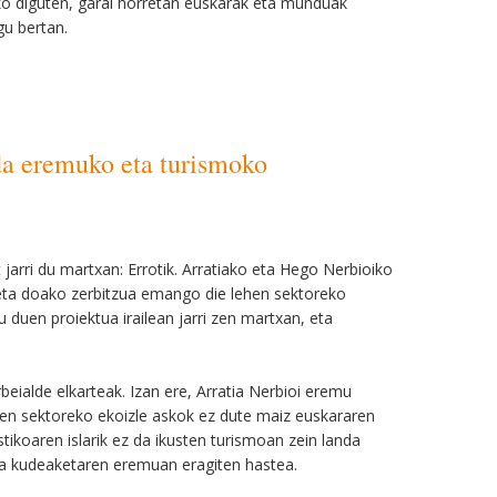
ko diguten, garai horretan euskarak eta munduak
gu bertan.
nda eremuko eta turismoko
jarri du martxan: Errotik. Arratiako eta Hego Nerbioiko
eta doako zerbitzua emango die lehen sektoreko
 duen proiektua irailean jarri zen martxan, eta
ialde elkarteak. Izan ere, Arratia Nerbioi eremu
en sektoreko ekoizle askok ez dute maiz euskararen
tikoaren islarik ez da ikusten turismoan zein landa
za kudeaketaren eremuan eragiten hastea.