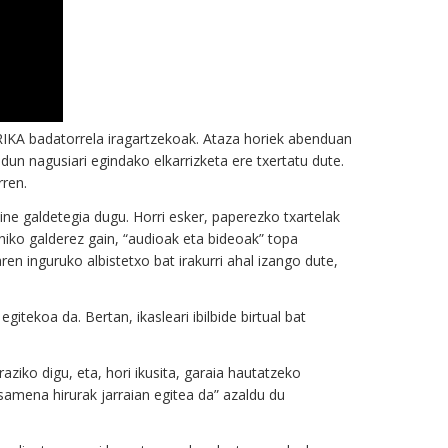
RRIKA badatorrela iragartzekoak. Ataza horiek abenduan
un nagusiari egindako elkarrizketa ere txertatu dute.
rren.
ine galdetegia dugu. Horri esker, paperezko txartelak
ohiko galderez gain, “audioak eta bideoak” topa
n inguruko albistetxo bat irakurri ahal izango dute,
itekoa da. Bertan, ikasleari ibilbide birtual bat
iko digu, eta, hori ikusita, garaia hautatzeko
ena hirurak jarraian egitea da” azaldu du