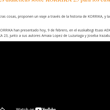
tras cosas, propone
n
un viaje
a través de
la historia de KORRIKA,
y l
ORRIKA han presentado hoy, 9 de febrero, en el euskaltegi Itsasi AEK
 23, junto a sus autores Amaia Lopez de Luzuriaga y Joseba Irazaba