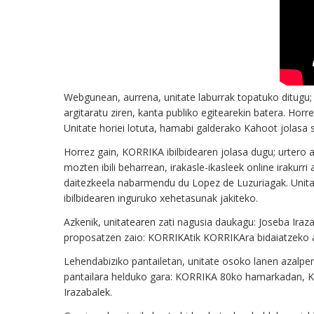
Webgunean, aurrena, unitate laburrak topatuko ditugu;
argitaratu ziren, kanta publiko egitearekin batera. Ho
Unitate horiei lotuta, hamabi galderako Kahoot jolasa
Horrez gain, KORRIKA ibilbidearen jolasa dugu; urtero 
mozten ibili beharrean, irakasle-ikasleek online irakur
daitezkeela nabarmendu du Lopez de Luzuriagak. Unitate
ibilbidearen inguruko xehetasunak jakiteko.
Azkenik, unitatearen zati nagusia daukagu: Joseba Irazab
proposatzen zaio: KORRIKAtik KORRIKAra bidaiatzeko 
Lehendabiziko pantailetan, unitate osoko lanen azalpen
pantailara helduko gara: KORRIKA 80ko hamarkadan, K
Irazabalek.