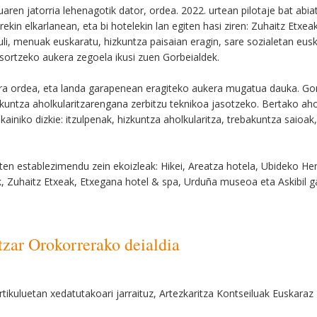
uaren jatorria lehenagotik dator, ordea. 2022. urtean pilotaje bat ab
kin elkarlanean, eta bi hotelekin lan egiten hasi ziren: Zuhaitz Etxea
uli, menuak euskaratu, hizkuntza paisaian eragin, sare sozialetan eus
 sortzeko aukera zegoela ikusi zuen Gorbeialdek.
ira ordea, eta landa garapenean eragiteko aukera mugatua dauka. Gor
zkuntza aholkularitzarengana zerbitzu teknikoa jasotzeko. Bertako a
niko dizkie: itzulpenak, hizkuntza aholkularitza, trebakuntza saioak,
uten establezimendu zein ekoizleak: Hikei, Areatza hotela, Ubideko Her
, Zuhaitz Etxeak, Etxegana hotel & spa, Urduña museoa eta Askibil g
r Orokorrerako deialdia
rtikuluetan xedatutakoari jarraituz, Artezkaritza Kontseiluak Euskara