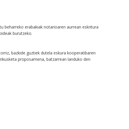
atu beharreko erabakiak notarioaren aurrean eskritura
pideak burutzeko.
orriz, bazkide guztiek dutela eskura kooperatibaren
rikusketa proposamena, batzarrean landuko den