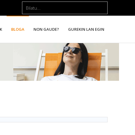
Bilatu...
K
BLOGA
NON GAUDE?
GUREKIN LAN EGIN