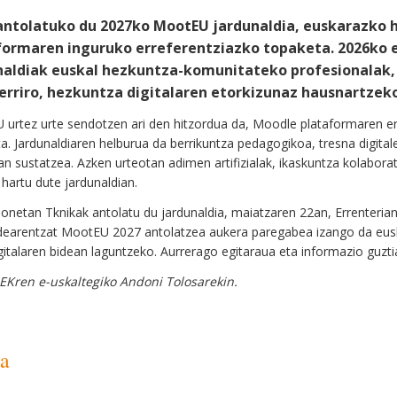
antolatuko du 2027ko MootEU jardunaldia, euskarazko 
formaren inguruko erreferentziazko topaketa. 2026ko e
naldiak euskal hezkuntza-komunitateko profesionalak, 
berriro, hezkuntza digitalaren etorkizunaz hausnartzek
urtez urte sendotzen ari den hitzordua da, Moodle plataformaren era
ta. Jardunaldiaren helburua da berrikuntza pedagogikoa, tresna digital
ean sustatzea. Azken urteotan adimen artifizialak, ikaskuntza kolabo
 hartu dute jardunaldian.
honetan Tknikak antolatu du jardunaldia, maiatzaren 22an, Errenteria
earentzat MootEU 2027 antolatzea aukera paregabea izango da euska
gitalaren bidean laguntzeko. Aurrerago egitaraua eta informazio guzt
AEKren e-uskaltegiko Andoni Tolosarekin.
na