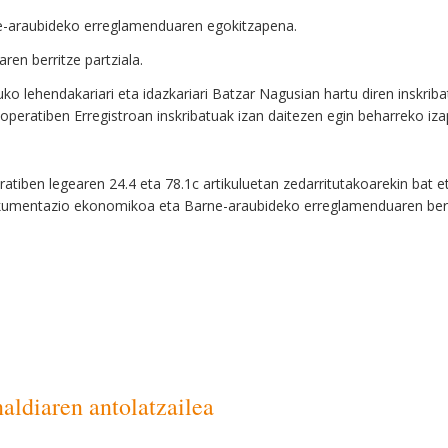
e-araubideko erreglamenduaren egokitzapena.
ren berritze partziala.
o lehendakariari eta idazkariari Batzar Nagusian hartu diren inskrib
peratiben Erregistroan inskribatuak izan daitezen egin beharreko iza
tiben legearen 24.4 eta 78.1c artikuluetan zedarritutakoarekin bat et
okumentazio ekonomikoa eta Barne-araubideko erreglamenduaren ber
ldiaren antolatzailea