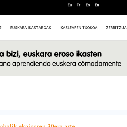
?
EUSKARA IKASTAROAK
IKASLEAREN TXOKOA
ZERBITZUA
abalik ekainaren 30era arte