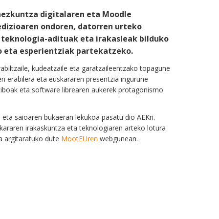
hezkuntza digitalaren eta Moodle
dizioaren ondoren, datorren urteko
teknologia-adituak eta irakasleak bilduko
o eta esperientziak partekatzeko.
biltzaile, kudeatzaile eta garatzaileentzako topagune
en erabilera eta euskararen presentzia ingurune
ratiboak eta software librearen aukerek protagonismo
n eta saioaren bukaeran lekukoa pasatu dio AEKri.
raren irakaskuntza eta teknologiaren arteko lotura
ia argitaratuko dute
MootEUren
webgunean.