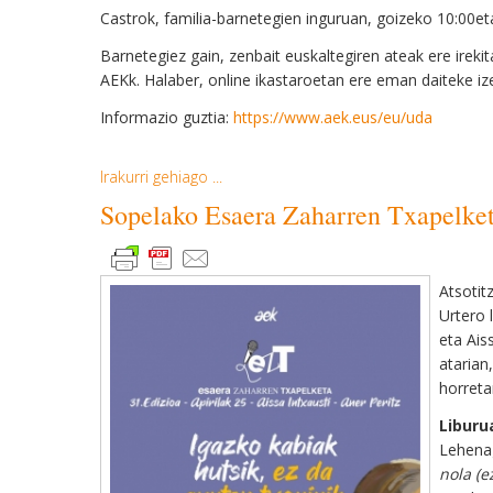
Castrok, familia-barnetegien inguruan, goizeko 10:00e
Barnetegiez gain, zenbait euskaltegiren ateak ere irekit
AEKk. Halaber, online ikastaroetan ere eman daiteke iz
Informazio guztia:
https://www.aek.eus/eu/uda
Irakurri gehiago ...
Sopelako Esaera Zaharren Txapelketa
Atsotit
Urtero 
eta Ais
atarian
horret
Liburu
Lehenag
nola (e