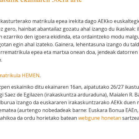
ikasturterako matrikula epea irekita dago AEKko euskaltegi
 gero, hainbat abantailaz gozatu ahal izango du ikasleak:
an ezarriko den igoera ekidinda, eta ordaintzeko modu malg
otan egin ahal izateko. Gainera, lehentasuna izango du tal
rrematrikula epea eta martxa onean doa, jendeak datorren
.
matrikula HEMEN
.
en eskainiko ditu ekainaren 16an, aipatutako 26/27 ikastur
i Saez de Egilazen (irakaskuntza arduraduna), Maialen R. Bá
elburua izango da euskararen irakaskuntzarako AEKk duen m
 ematea (aurtengo nobedadeak barne: Euskara Bonua EAEn, A1
nahikoa da ordu horietako batean
webgune honetan
sartzea