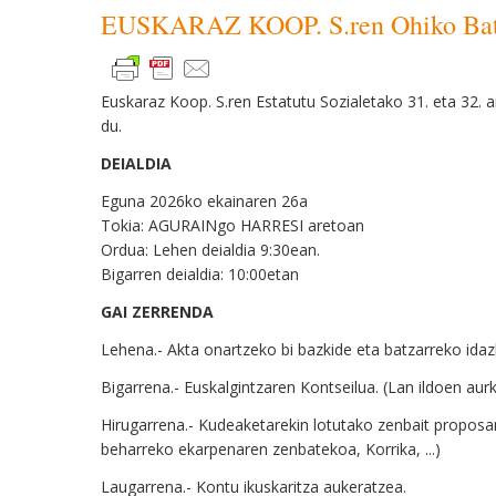
EUSKARAZ KOOP. S.ren Ohiko Batza
Euskaraz Koop. S.ren Estatutu Sozialetako 31. eta 32. a
du.
DEIALDIA
Eguna
202
6
ko
ekaina
ren
26
a
Tokia:
AGURAINgo HARRESI aretoa
n
Ordua:
Lehen deialdia 9:30ean.
Bigarren deialdia: 10:00etan
GAI ZERRENDA
Lehena.- Akta onartzeko bi bazkide eta batzarreko idaz
Bigarrena.- Euskalgintzaren Kontseilua. (Lan ildoen au
Hirugarrena.- Kudeaketarekin lotutako zenbait proposa
beharreko ekarpenaren zenbatekoa, Korrika, ...)
Laugarrena.- Kontu ikuskaritza aukeratzea.