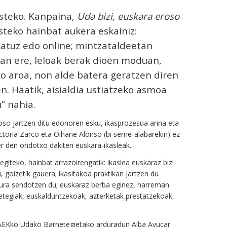
steko. Kanpaina,
Uda bizi, euskara eroso
teko hainbat aukera eskainiz:
rkatuz edo online; mintzataldeetan
zan ere, leloak berak dioen moduan,
ko aroa, non alde batera geratzen diren
. Haatik, aisialdia ustiatzeko asmoa
” nahia.
so jartzen ditu edonoren esku, ikasprozesua arina eta
ictoria Zarco eta Oihane Alonso (bi seme-alabarekin) ez
er den ondotxo dakiten euskara-ikasleak.
iteko, hainbat arrazoirengatik: ikaslea euskaraz bizi
goizetik gauera; ikasitakoa praktikan jartzen du
itura sendotzen du; euskaraz berba eginez, harreman
netegiak, euskalduntzekoak, azterketak prestatzekoak,
 AEKko Udako Barnetegietako arduradun Alba Ayucar