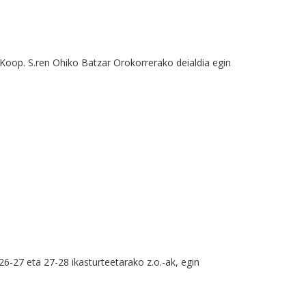
z Koop. S.ren Ohiko Batzar Orokorrerako deialdia egin
-27 eta 27-28 ikasturteetarako z.o.-ak, egin