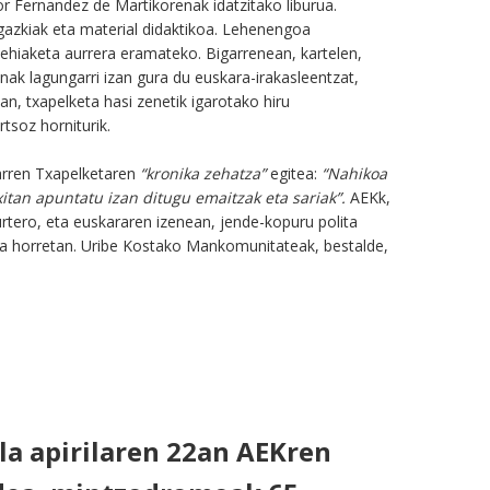
or Fernandez de Martikorenak idatzitako liburua.
argazkiak eta material didaktikoa. Lehenengoa
 lehiaketa aurrera eramateko. Bigarrenean, kartelen,
renak lagungarri izan gura du euskara-irakasleentzat,
an, txapelketa hasi zenetik igarotako hiru
tsoz horniturik.
arren Txapelketaren
“kronika zehatza”
egitea:
“Nahikoa
xitan apuntatu izan ditugu emaitzak eta sariak”.
AEKk,
urtero, eta euskararen izenean, jende-kopuru polita
sia horretan. Uribe Kostako Mankomunitateak, bestalde,
la apirilaren 22an AEKren