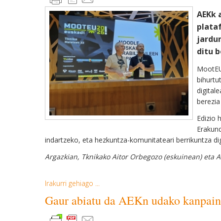
AEKk 
plata
jardu
ditu 
MootEU 
bihurtu
digital
berezia
Edizio 
Erakund
indartzeko, eta hezkuntza-komunitateari berrikuntza di
Argazkian, Tknikako Aitor Orbegozo (eskuinean) eta 
Irakurri gehiago ...
Gaur abiatu da AEKn udako kanpai