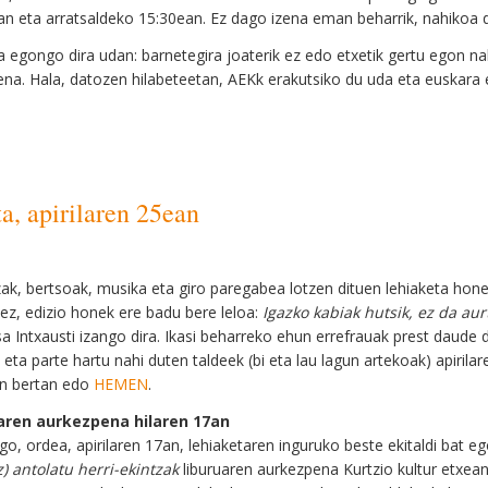
tan eta arratsaldeko 15:30ean. Ez dago izena eman beharrik, nahikoa
a egongo dira udan: barnetegira joaterik ez edo etxetik gertu egon nah
ena. Hala, datozen hilabeteetan, AEKk erakutsiko du uda eta euskara e
, apirilaren 25ean
zak, bertsoak, musika eta giro paregabea lotzen dituen lehiaketa hon
lez, edizio honek ere badu bere leloa:
Igazko kabiak hutsik, ez da aurt
sa Intxausti izango dira. Ikasi beharreko ehun errefrauak prest daud
, eta parte hartu nahi duten taldeek (bi eta lau lagun artekoak) apiri
an bertan edo
HEMEN
.
aren aurkezpena hilaren 17an
o, ordea, apirilaren 17an, lehiaketaren inguruko beste ekitaldi bat 
z) antolatu herri-ekintzak
liburuaren aurkezpena Kurtzio kultur etxean