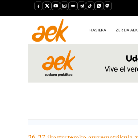
HASIERA
ZER DA AEK
26-27 ikasturterako aurrematrikula z