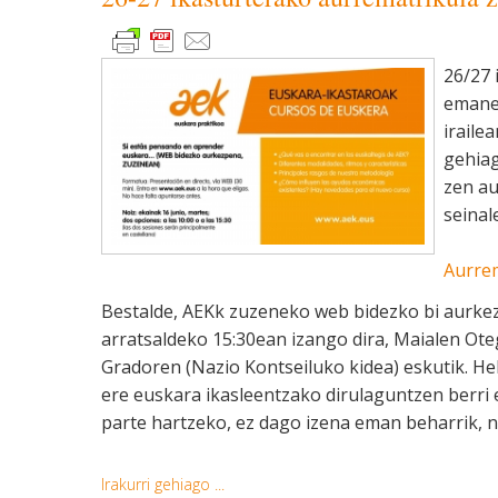
26/27 
emanez
iraile
gehiag
zen au
seinale
Aurre
Bestalde, AEKk zuzeneko web bidezko bi aurkezp
arratsaldeko 15:30ean izango dira, Maialen Oteg
Gradoren (Nazio Kontseiluko kidea) eskutik. H
ere euskara ikasleentzako dirulaguntzen berri
parte hartzeko, ez dago izena eman beharrik, 
Irakurri gehiago ...