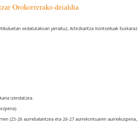
r Orokorrerako deialdia
rtikuluetan xedatutakoari jarraituz, Artezkaritza Kontseiluak Euskara
karia izendatzea.
rkezpena)
men (25-26 aurrebalantzea eta 26-27 aurrekontuaren aurreikuspena, 26