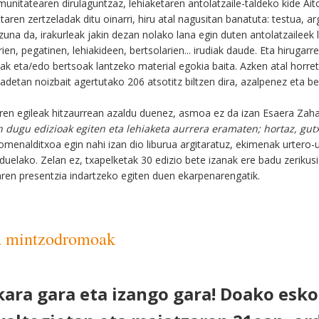
nitatearen dirulaguntzaz, lehiaketaren antolatzaile-taldeko kide Ait
taren zertzeladak ditu oinarri, hiru atal nagusitan banatuta: testua, 
zuna da, irakurleak jakin dezan nolako lana egin duten antolatzaileek
rien, pegatinen, lehiakideen, bertsolarien... irudiak daude. Eta hirugar
zak eta/edo bertsoak lantzeko material egokia baita. Azken atal horret
detan noizbait agertutako 206 atsotitz biltzen dira, azalpenez eta ber
ren egileak hitzaurrean azaldu duenez, asmoa ez da izan Esaera Zah
n dugu edizioak egiten eta lehiaketa aurrera eramaten; hortaz, gut
omenalditxoa egin nahi izan dio liburua argitaratuz, ekimenak urtero-
duelako. Zelan ez, txapelketak 30 edizio bete izanak ere badu zeriku
raren presentzia indartzeko egiten duen ekarpenarengatik.
ta mintzodromoak
kara gara eta izango gara! Doako esko