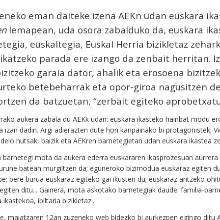
eneko eman daiteke izena AEKn udan euskara ika
en
lemapean, uda osora zabalduko da, euskara ikas
tegia, euskaltegia, Euskal Herria bizikletaz zeha
ikatzeko parada ere izango da zenbait herritan. I
izitzeko garaia dator, ahalik eta erosoena bizitze
urteko betebeharrak eta opor-giroa nagusitzen den
ortzen da batzuetan, “zerbait egiteko aprobetxatu
rako aukera zabala du AEKk udan: euskara ikasteko hainbat modu ero
a izan dadin. Argi adierazten dute hori kanpainako bi protagonistek; V
delo hutsak, baizik eta AEKren barnetegietan udan euskara ikastea z
 barnetegi mota da aukera ederra euskararen ikasprozesuan aurrera eg
urune batean murgiltzen da; eguneroko bizimodua euskaraz egiten du, 
e; bere burua euskaraz egiteko gai ikusten du; euskaraz aritzeko oh
 egiten ditu... Gainera, mota askotako barnetegiak daude: familia-bar
 ikastekoa, ibiltaria bizikletaz...
e, maiatzaren 12an zuzeneko web bidezko bi aurkezpen egingo ditu