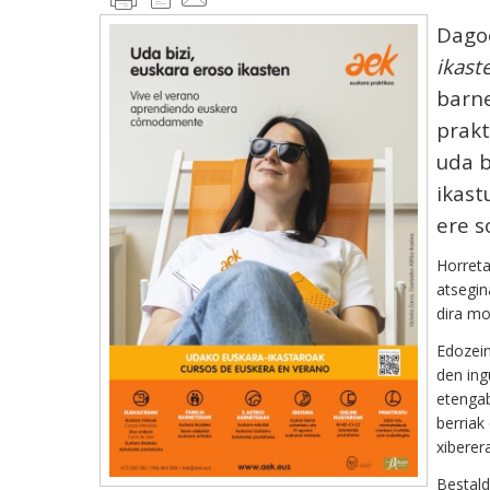
Dago
ikast
barne
prakt
uda b
ikast
ere s
Horreta
atsegin
dira mo
Edozein
den ing
etengab
berriak
xiberera
Bestald