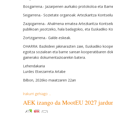
Bosgarrena.- Jazarpenen aurkako protokoloa eta Barn
Seigarrena.- Sozietate organoak: Artezkaritza Kontseilua
Zazpigarrena.- Ahalmena ematea Artezkaritza Kontseiluk
publikoan jasotzeko, hala badagokio, eta Euskadiko Koo
Zortzigarrena.- Galde-eskeak.
OHARRA: Bazkideei jakinarazten zaie, Euskadiko koopera
egoitza sozialean eta barne sarean kooperatibaren d
gainerako dokumentazioarekin batera.
Lehendakaria
Lurdes Etxezarreta Artabe
Bilbon, 2026ko maiatzaren 22an
Irakurri gehiago ...
AEK izango da MootEU 2027 jarduna