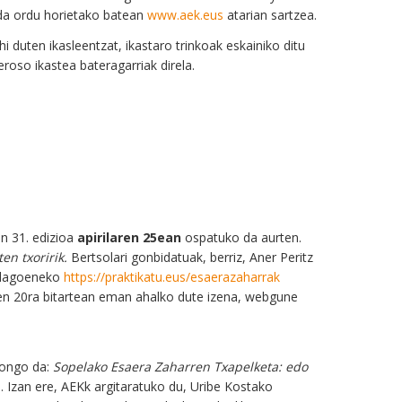
 da ordu horietako batean
www.aek.eus
atarian sartzea.
i duten ikasleentzat, ikastaro trinkoak eskainiko ditu
roso ikastea bateragarriak direla.
en 31. edizioa
apirilaren 25ean
ospatuko da aurten.
en txoririk.
Bertsolari gonbidatuak, berriz, Aner Peritz
e dagoeneko
https://praktikatu.eus/esaerazaharrak
laren 20ra bitartean eman ahalko dute izena, webgune
egongo da:
Sopelako Esaera Zaharren Txapelketa: edo
. Izan ere, AEKk argitaratuko du, Uribe Kostako