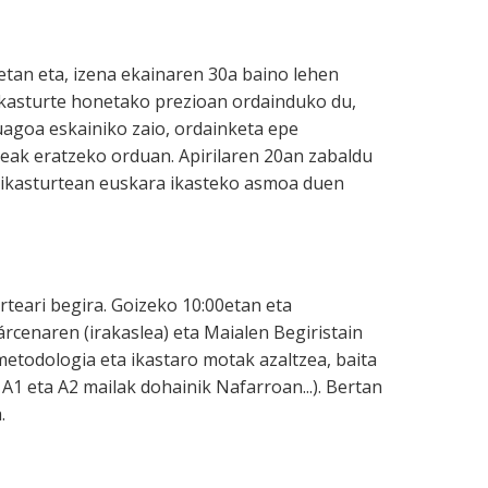
etan eta, izena ekainaren 30a baino lehen
 ikasturte honetako prezioan ordainduko du,
uagoa eskainiko zaio, ordainketa epe
deak eratzeko orduan. Apirilaren 20an zabaldu
 ikasturtean euskara ikasteko asmoa duen
teari begira. Goizeko 10:00etan eta
rcenaren (irakaslea) eta Maialen Begiristain
etodologia eta ikastaro motak azaltzea, baita
 eta A2 mailak dohainik Nafarroan...). Bertan
.