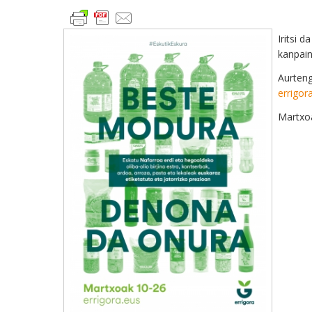
Iritsi 
kanpain
Aurteng
errigor
Martxoa