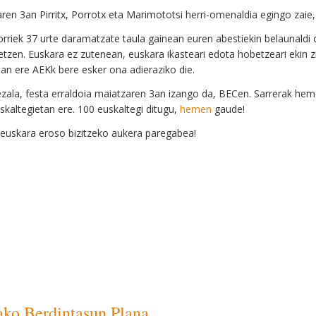
ren 3an Pirritx, Porrotx eta Marimototsi herri-omenaldia egingo zaie
rriek 37 urte daramatzate taula gainean euren abestiekin belaunaldi
etzen. Euskara ez zutenean, euskara ikasteari edota hobetzeari ekin z
an ere AEKk bere esker ona adieraziko die.
zala, festa erraldoia maiatzaren 3an izango da, BECen. Sarrerak hem
skaltegietan ere. 100 euskaltegi ditugu,
hemen
gaude!
 euskara eroso bizitzeko aukera paregabea!
ako Berdintasun Plana