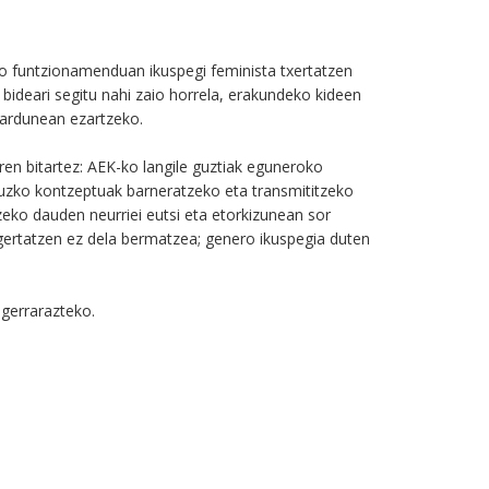
o funtzionamenduan ikuspegi feminista txertatzen
 bideari segitu nahi zaio horrela, erakundeko kideen
jardunean ezartzeko.
ren bitartez: AEK-ko langile guztiak eguneroko
uzko kontzeptuak barneratzeko eta transmititzeko
tzeko dauden neurriei eutsi eta etorkizunean sor
gertatzen ez dela bermatzea; genero ikuspegia duten
agerrarazteko.