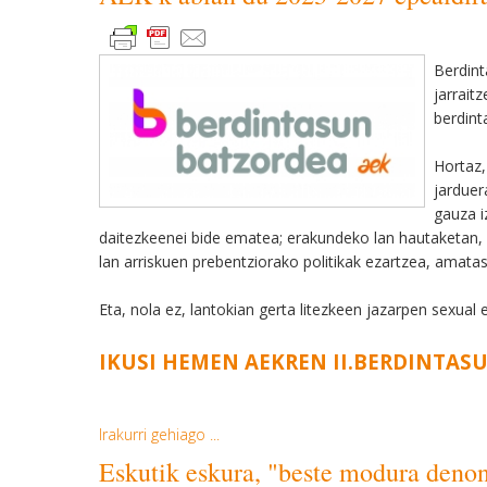
Berdint
jarrait
berdint
Hortaz,
jarduer
gauza i
daitezkeenei bide ematea; erakundeko lan hautaketan, 
lan arriskuen prebentziorako politikak ezartzea, amata
Eta, nola ez, lantokian gerta litezkeen jazarpen sexua
IKUSI HEMEN AEKREN II.BERDINTAS
Irakurri gehiago ...
Eskutik eskura, "beste modura deno