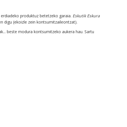
a erdiadeko produktuz betetzeko garaia.
Eskutik Eskura
 digu (ekoizle zein kontsumitzaileontzat).
oak... beste modura kontsumitzeko aukera hau. Sartu