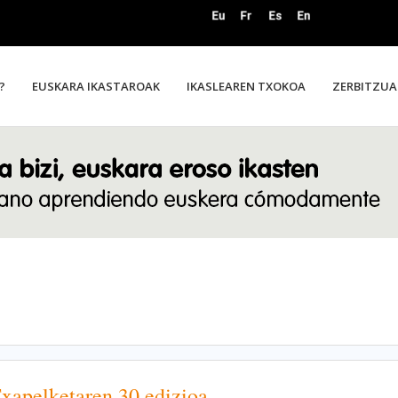
?
EUSKARA IKASTAROAK
IKASLEAREN TXOKOA
ZERBITZUA
xapelketaren 30.edizioa