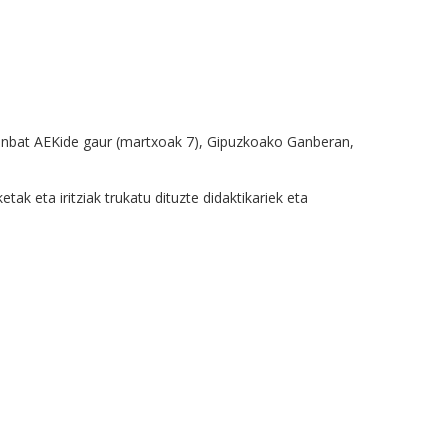
hainbat AEKide gaur (martxoak 7), Gipuzkoako Ganberan,
 eta iritziak trukatu dituzte didaktikariek eta