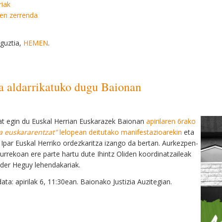
riak
en zerrenda
guztia,
HEMEN
.
ia aldarrikatuko dugu Baionan
t egin du Euskal Herrian Euskarazek Baionan
apirilaren 6rako
ia euskararentzat"
lelopean deitutako manifestazioarekin
eta
Ipar Euskal Herriko ordezkaritza izango da bertan. Aurkezpen-
urrekoan ere parte hartu dute Ihintz Oliden koordinatzaileak
der Heguy lehendakariak.
ata: apirilak 6, 11:30ean. Baionako Justizia Auzitegian.