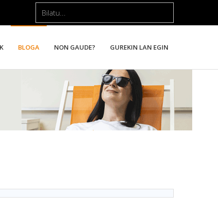
Bilatu...
K
BLOGA
NON GAUDE?
GUREKIN LAN EGIN