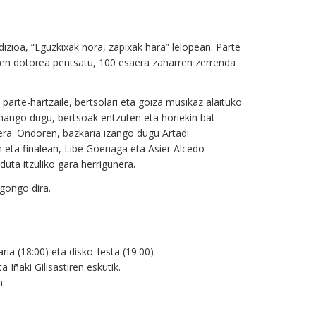
zioa, “Eguzkixak nora, zapixak hara” lelopean. Parte
 izen dotorea pentsatu, 100 esaera zaharren zerrenda
parte-hartzaile, bertsolari eta goiza musikaz alaituko
mango dugu, bertsoak entzuten eta horiekin bat
rera. Ondoren, bazkaria izango dugu Artadi
n eta finalean, Libe Goenaga eta Asier Alcedo
duta itzuliko gara herrigunera.
egongo dira.
aria (18:00) eta disko-festa (19:00)
 Iñaki Gilisastiren eskutik.
n.