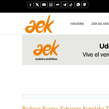
HASIERA
ZER DA AEK
Badator Esaera Zaharren Sopelako T