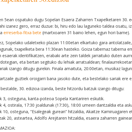
ren 5ean ospatuko dugu Sopelan Esaera Zaharren Txapelketaren 30. edi
ahi izanez gero, erraz duzue: bi, hiru edo lau laguneko taldea osatu,
ta
erreserba-fitxa bete
(martxoaren 31 baino lehen, egun hori barne).
ez, Sopelako udaletxeko plazan 11:00etan elkartuko gara antolatzaile, 
agunak, txapelketa bera 11:30ean hasteko. Goiza tabernaz taberna e
 esaerak identifikatzen, erabaki arte zein taldek jarraituko duten aur
dotegian, eta bertan segituko du lehiak arratsaldean; finalaurrekoeta
ariak izango ditugu gurekin. Finala amaituta, 20:00etan, musikaz lagun
artzaile guztiek oroigarri bana jasoko dute, eta bestelako sariak ere 
 bestalde, 30. edizioa izanda, beste hitzordu batzuk izango ditugu:
lak 3, osteguna, kanta-poteoa Sopela Kantariren eskutik.
lak 4, ostirala, 17:30 joaldunak (17:30), 18:00 umeen dantzaldia eta ask
lak 10, osteguna, “Esalegeak gurean” hitzaldia, Akaitze Kamiruagaren eta
zak 20, asteartea, Adolfo Arejitaren hitzaldia, esaera zaharren gainea
MAZIOA: