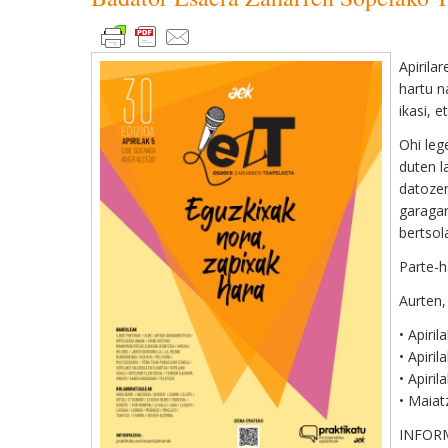
Apirila
hartu n
ikasi, e
Ohi leg
duten l
datozen
garagar
bertsol
Parte-h
Aurten,
• Apiri
• Apiri
• Apiri
• Maiat
INFOR