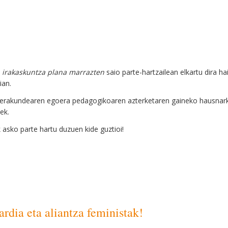
irakaskuntza plana marrazten
saio parte-hartzailean elkartu dira 
ian.
erakundearen egoera pedagogikoaren azterketaren gaineko hausnarketak
ek.
k asko parte hartu duzuen kide guztioi!
rdia eta aliantza feministak!