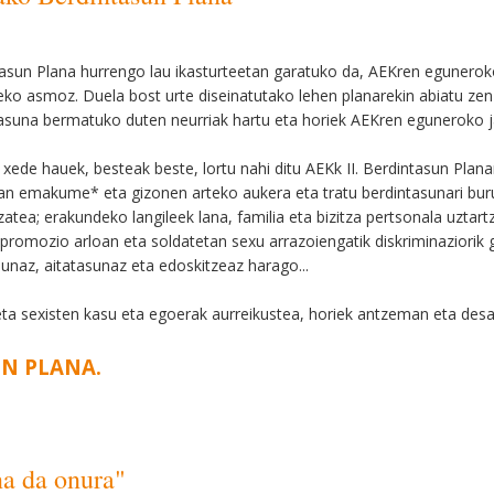
asun Plana hurrengo lau ikasturteetan garatuko da, AEKren egunerok
zeko asmoz. Duela bost urte diseinatutako lehen planarekin abiatu zen
asuna bermatuko duten neurriak hartu eta horiek AEKren eguneroko 
 xede hauek, besteak beste, lortu nahi ditu AEKk II. Berdintasun Plana
an emakume* eta gizonen arteko aukera eta tratu berdintasunari bur
zatea; erakundeko langileek lana, familia eta bizitza pertsonala uztar
promozio arloan eta soldatetan sexu arrazoiengatik diskriminaziorik 
sunaz, aitatasunaz eta edoskitzeaz harago...
l eta sexisten kasu eta egoerak aurreikustea, horiek antzeman eta des
UN PLANA.
na da onura"