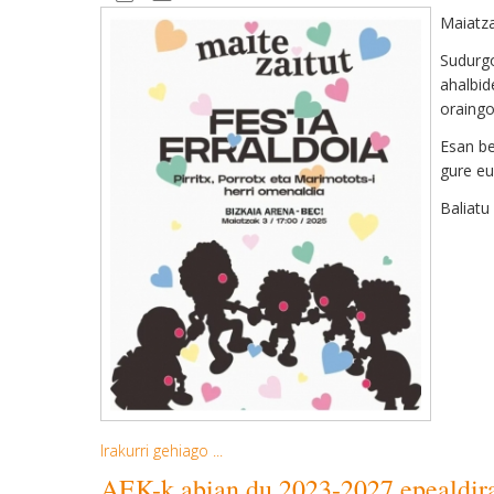
Maiatza
Sudurgo
ahalbid
oraingo
Esan be
gure eu
Baliatu
Irakurri gehiago ...
AEK-k abian du 2023-2027 epealdir