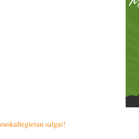
euskaltegietan salgai!