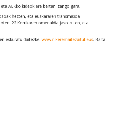
, eta AEKko kideok ere bertan izango gara.
 osoak hezten, eta euskararen transmisioa
ioten. 22.Korrikaren omenaldia jaso zuten, eta
en eskuratu daitezke:
www.nikeremaitezaitut.eus
. Baita