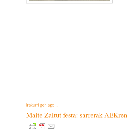
Irakurri gehiago ...
Maite Zaitut festa: sarrerak AEKren 