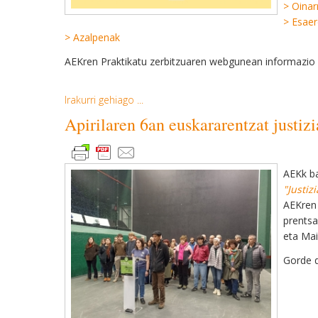
> Oinar
> Esaer
> Azalpenak
AEKren Praktikatu zerbitzuaren webgunean informazio 
Irakurri gehiago ...
Apirilaren 6an euskararentzat justiz
AEKk ba
"Justiz
AEKren 
prentsa
eta Mai
Gorde d