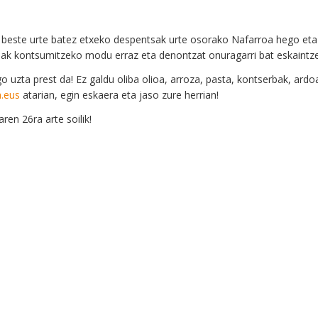
da beste urte batez etxeko despentsak urte osorako Nafarroa hego et
ak kontsumitzeko modu erraz eta denontzat onuragarri bat eskaintzen
o uzta prest da! Ez galdu oliba olioa, arroza, pasta, kontserbak, ard
a.eus
atarian, egin eskaera eta jaso zure herrian!
ren 26ra arte soilik!