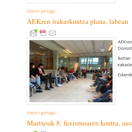
Irakurri gehiago ...
AEKren irakaskuntza plana, labean
AEKren
Donost
Bertan 
irakasle
Eskerri
Irakurri gehiago ...
Martxoak 8: faxismoaren kontra, ausa