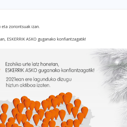
eta zoriontsuak izan.
etan, ESKERRIK ASKO guganako konfiantzagatik!