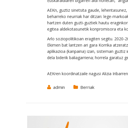
Euskaraldiaren bigarren aldi honetan, “arigu
AEKn, guztiz sinetsita gaude, lehentasunez,
beharreko neurriak har ditzan: lege-markoa
hartzen duten guzti-guztiek hautu eraginkor
egitea aldekotasunetik konpromisora eta ko
Arlo soziopolitikoan eragiten segitu. 2020-2
Ekimen bat lantzen ari gara Korrika atzera
aplikazioa (kanpaina) izan, sisteman guztiz 
dela biderik baliagarriena; horrela garatuz 
AEKren koordinatzaile nagusi Alizia Iribarren
admin
Berriak