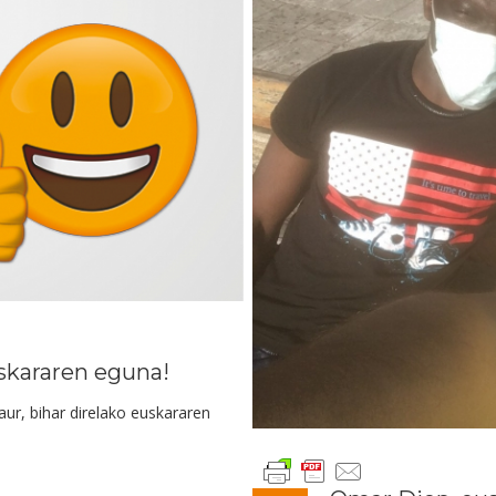
Euskararen eguna!
ur, bihar direlako euskararen