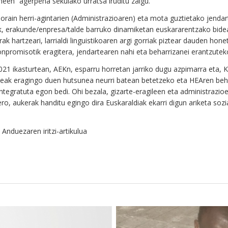
neen” agerpena sekulako urratsa iruditu zaigu.
 orain herri-agintarien (Administrazioaren) eta mota guztietako jenda
k, erakunde/enpresa/talde barruko dinamiketan euskararentzako bideak
rak hartzeari, larrialdi linguistikoaren argi gorriak piztear dauden 
npromisotik eragitera, jendartearen nahi eta beharrizanei erantzutek
021 ikasturtean, AEKn, esparru horretan jarriko dugu azpimarra eta, KO
tzeak eragingo duen hutsunea neurri batean betetzeko eta HEAren beh
integratuta egon bedi. Ohi bezala, gizarte-eragileen eta administrazio
gero, aukerak handitu egingo dira Euskaraldiak ekarri digun ariketa sozi
 Anduezaren iritzi-artikulua