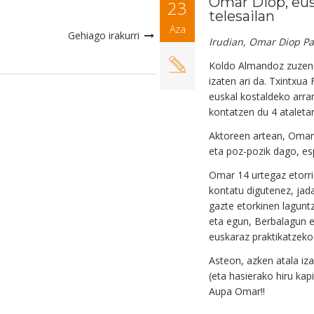
Omar Diop, eus
23
telesailan
Aza
Gehiago irakurri
Irudian, Omar Diop Pa
Koldo Almandoz zuzen
izaten ari da. Txintxua
euskal kostaldeko arran
kontatzen du 4 ataleta
Aktoreen artean, Omar
eta poz-pozik dago, esp
Omar 14 urtegaz etorri
kontatu digutenez, jad
gazte etorkinen lagunt
eta egun, Berbalagun e
euskaraz praktikatzeko
Asteon, azken atala iz
(eta hasierako hiru kap
Aupa Omar!!