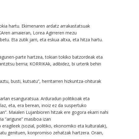
tokia hartu. Ekimenaren ardatz arrakastatsuak
IKAren amaieran, Lorea Agirreren mezu
etu. Eta zutik jarri, eta eskua altxa, eta hitza hartu.
lagunen-parte hartzea, tokian tokiko batzordeak eta
zitsu berria; KORRIKAk, adibidez, bi urterik behin
ztu, busti, kutsatu”, herritarren hizkuntza-ohiturak
karlan esanguratsua. Arduradun politikoak eta
laz, eta, era berean, inoiz ez da suspertuko
ean”. Maialen Lujanbioren hitzak ere gogora ekarri nahi
ia “arigune” masiboa izan
eragileek (sozial, politiko, ekonomiko eta kulturalak),
matu genituen, konpromiso zehatzak hartzera. Orain,