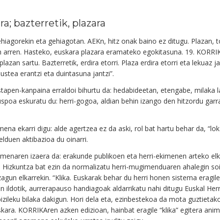
a; bazterretik, plazara
ehiagorekin eta gehiagotan. AEKn, hitz onak baino ez ditugu. Plazan, 
n arren. Hasteko, euskara plazara eramateko egokitasuna. 19. KORR
zan sartu. Bazterretik, erdira etorri. Plaza erdira etorri eta lekuaz jab
ustea erantzi eta duintasuna jantzi”.
ustapen-kanpaina erraldoi bihurtu da: hedabideetan, etengabe, milaka 
oa eskuratu du: herri-gogoa, aldian behin izango den hitzordu garrant
ena ekarri digu: alde agertzea ez da aski, rol bat hartu behar da, “loka
lduen aktibazioa du oinarri.
ekimenaren izaera da: erakunde publikoen eta herri-ekimenen arteko el
a. Hizkuntza bat ezin da normalizatu herri-mugimenduaren ahalegin soi
zagun elkarrekin. “Klika. Euskarak behar du herri honen sistema eragil
ildotik, aurrerapauso handiagoak aldarrikatu nahi ditugu Euskal Herr
izileku bilaka dakigun. Hori dela eta, ezinbestekoa da mota guztietako 
ara. KORRIKAren azken edizioan, hainbat eragile “klika” egitera ani