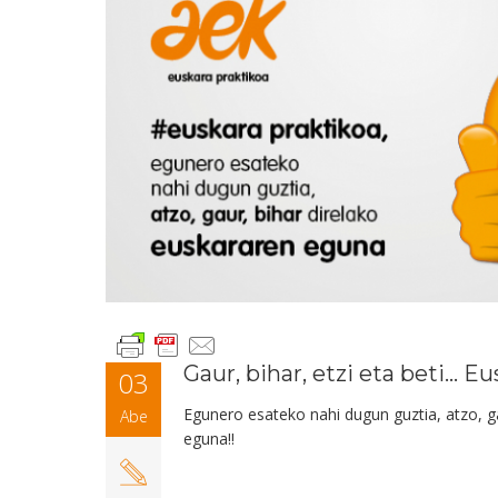
Gaur, bihar, etzi eta beti... 
03
Egunero esateko nahi dugun guztia, atzo, ga
Abe
eguna!!