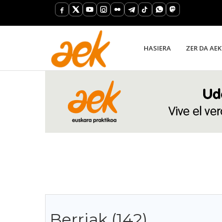
HASIERA
ZER DA AEK
Berriak (142)