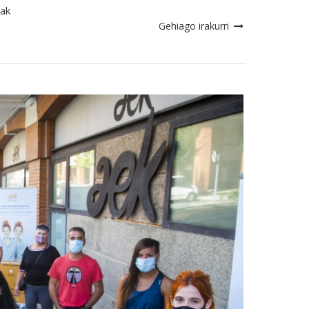
iak
Gehiago irakurri