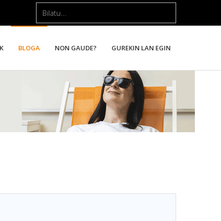
Bilatu...
K
BLOGA
NON GAUDE?
GUREKIN LAN EGIN