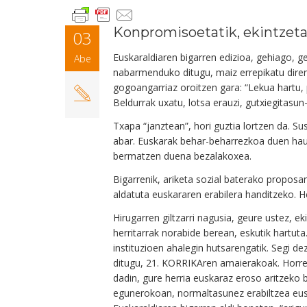
Konpromisoetatik, ekintzetar
03
Euskaraldiaren bigarren edizioa, gehiago, g
Abe
nabarmenduko ditugu, maiz errepikatu dire
gogoangarriaz oroitzen gara: “Lekua hartu, pla
Beldurrak uxatu, lotsa erauzi, gutxiegitasun-
Txapa “janztean”, hori guztia lortzen da. S
abar. Euskarak behar-beharrezkoa duen hausp
bermatzen duena bezalakoxea.
Bigarrenik, ariketa sozial baterako proposam
aldatuta euskararen erabilera handitzeko. He
Hirugarren giltzarri nagusia, geure ustez, 
herritarrak norabide berean, eskutik hartut
instituzioen ahalegin hutsarengatik. Segi de
ditugu, 21. KORRIKAren amaierakoak. Horren 
dadin, gure herria euskaraz eroso aritzeko b
egunerokoan, normaltasunez erabiltzea eusk