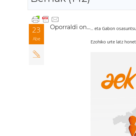
Oporraldi on...
23
...
eta Gabon osasuntsu 
Abe
Ezohiko urte latz hon