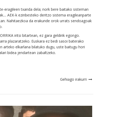
rte-eragileen txanda dela; nork bere baitako sisteman
.... AEK-k ezinbesteko deritzo sistema eragileanparte
honetan. Nahitaezkoa da erakunde orok urrats sendoagoak
o.
RRIKA iritsi bitartean, ez gara geldirik egongo.
arra plazaratzeko. Euskara ez bedi sasoi baterako
en arteko elkarlana bilatuko dugu, uste baitugu hori
alari bidea jendartean zabaltzeko.
Gehiago irakurri