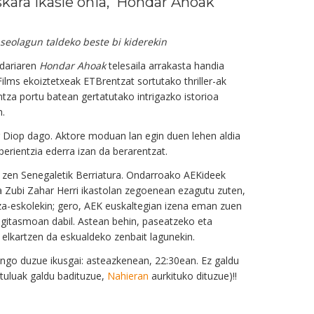
kara ikasle ohia, 'Hondar Ahoak'
seolagun taldeko beste bi kiderekin
dariaren
Hondar Ahoak
telesaila arrakasta handia
 Films ekoiztetxeak ETBrentzat sortutako thriller-ak
tza portu batean gertatutako intrigazko istorioa
n.
 Diop dago. Aktore moduan lan egin duen lehen aldia
erientzia ederra izan da berarentzat.
 zen Senegaletik Berriatura. Ondarroako AEKideek
a Zubi Zahar Herri ikastolan zegoenean ezagutu zuten,
za-eskolekin; gero, AEK euskaltegian izena eman zuen
gitasmoan dabil. Astean behin, paseatzeko eta
 elkartzen da eskualdeko zenbait lagunekin.
ango duzue ikusgai: asteazkenean, 22:30ean. Ez galdu
ituluak galdu badituzue,
Nahieran
aurkituko dituzue)!!