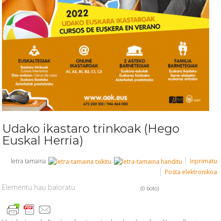
Udako ikastaro trinkoak (Hego
Euskal Herria)
letra tamaina
Inprimatu
Posta elektronikoa
Elementu hau baloratu
(0 boto)