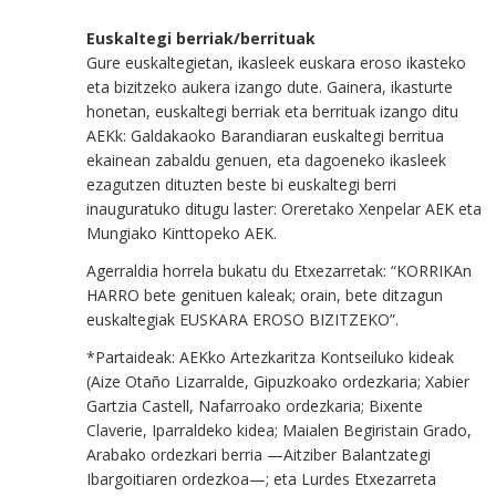
Euskaltegi berriak/berrituak
Gure euskaltegietan, ikasleek euskara eroso ikasteko
eta bizitzeko aukera izango dute. Gainera, ikasturte
honetan, euskaltegi berriak eta berrituak izango ditu
AEKk: Galdakaoko Barandiaran euskaltegi berritua
ekainean zabaldu genuen, eta dagoeneko ikasleek
ezagutzen dituzten beste bi euskaltegi berri
inauguratuko ditugu laster:
Oreretako Xenpelar AEK eta
Mungiako Kinttopeko AEK.
Agerraldia horrela bukatu du Etxezarretak: “KORRIKAn
HARRO bete genituen kaleak; orain, bete ditzagun
euskaltegiak EUSKARA EROSO BIZITZEKO”.
*Partaideak: AEKko Artezkaritza Kontseiluko kideak
(Aize Otaño Lizarralde, Gipuzkoako ordezkaria; Xabier
Gartzia Castell, Nafarroako ordezkaria; Bixente
Claverie, Iparraldeko kidea; Maialen Begiristain Grado,
Arabako ordezkari berria —Aitziber Balantzategi
Ibargoitiaren ordezkoa—; eta Lurdes Etxezarreta