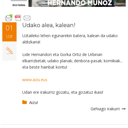
Udako alea, kalean!
01
Uztaileko lehen egunarekin batera, kalean da udako
Uzt
aldizkaria!
Lide Hernandori eta Gorka Ortiz de Urbinari
elkarrizketak; udako planak; denbora-pasak; komikiak...
eta beste hainbat kontu!
www.aizu.eus
Udan ere irakurriz gozatu, eta gozatuz ikasi!
Aizu!
Gehiago irakurri