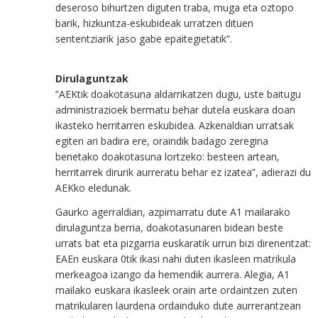
deseroso bihurtzen diguten traba, muga eta oztopo
barik, hizkuntza-eskubideak urratzen dituen
sententziarik jaso gabe epaitegietatik”.
Dirulaguntzak
“AEKtik doakotasuna aldarrikatzen dugu, uste baitugu
administrazioek bermatu behar dutela euskara doan
ikasteko herritarren eskubidea. Azkenaldian urratsak
egiten ari badira ere, oraindik badago zeregina
benetako doakotasuna lortzeko: besteen artean,
herritarrek dirurik aurreratu behar ez izatea”, adierazi du
AEKko eledunak.
Gaurko agerraldian, azpimarratu dute A1 mailarako
dirulaguntza berria, doakotasunaren bidean beste
urrats bat eta pizgarria euskaratik urrun bizi direnentzat:
EAEn euskara 0tik ikasi nahi duten ikasleen matrikula
merkeagoa izango da hemendik aurrera. Alegia, A1
mailako euskara ikasleek orain arte ordaintzen zuten
matrikularen laurdena ordainduko dute aurrerantzean