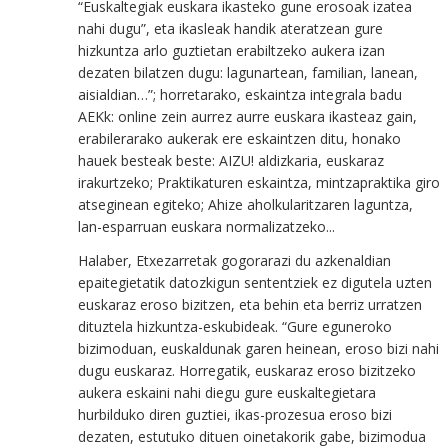
“
E
uskaltegiak euskara ikasteko gune erosoak izatea
nahi dugu”, eta ikasleak handik ateratzean gure
hizkuntza arlo guztietan erabiltzeko aukera izan
dezaten bilatzen dugu: lagunartean, familian, lanean,
aisialdian…”; horretarako, eskaintza integrala badu
AEKk: online zein aurrez aurre euskara ikasteaz gain,
erabilerarako aukerak ere eskaintzen ditu, honako
hauek besteak beste: AIZU! aldizkaria, euskaraz
irakurtzeko; Praktikaturen eskaintza, mintzapraktika giro
atseginean egiteko; Ahize aholkularitzaren laguntza,
lan-esparruan euskara normalizatzeko...
Halaber, Etxezarretak gogorarazi du azkenaldian
epaitegietatik datozkigun sententziek ez digutela uzten
euskaraz eroso bizitzen, eta behin eta berriz urratzen
dituztela hizkuntza-eskubideak. “
Gure eguneroko
bizimoduan, euskaldunak garen heinean, eroso bizi nahi
dugu euskaraz. Horregatik, euskaraz eroso bizitzeko
aukera eskaini nahi diegu gure euskaltegietara
hurbilduko diren guztiei, ikas-prozesua eroso bizi
dezaten, estutuko dituen oinetakorik gabe, bizimodua