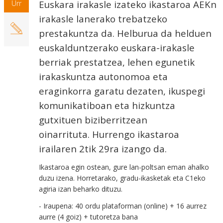
Euskara irakasle izateko ikastaroa AEKn
Urr
irakasle lanerako trebatzeko
prestakuntza da. Helburua da helduen
euskalduntzerako euskara-irakasle
berriak prestatzea, lehen egunetik
irakaskuntza autonomoa eta
eraginkorra garatu dezaten, ikuspegi
komunikatiboan eta hizkuntza
gutxituen biziberritzean
oinarrituta. Hurrengo ikastaroa
irailaren 2tik 29ra izango da.
Ikastaroa egin ostean, gure lan-poltsan eman ahalko
duzu izena. Horretarako, gradu-ikasketak eta C1eko
agiria izan beharko dituzu.
- Iraupena: 40 ordu plataforman (online) + 16 aurrez
aurre (4 goiz) + tutoretza bana