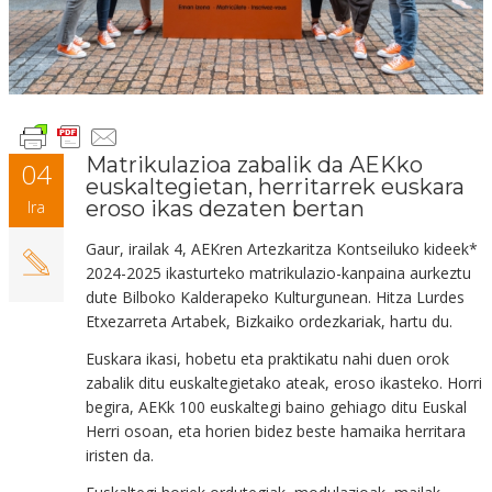
Matrikulazioa zabalik da AEKko
04
euskaltegietan, herritarrek euskara
eroso ikas dezaten bertan
Ira
Gaur, irailak 4, AEKren Artezkaritza Kontseiluko kideek*
2024-2025 ikasturteko matrikulazio-kanpaina aurkeztu
dute Bilboko Kalderapeko Kulturgunean. Hitza Lurdes
Etxezarreta Artabek, Bizkaiko ordezkariak, hartu du.
Euskara ikasi, hobetu eta praktikatu nahi duen orok
zabalik ditu euskaltegietako ateak, eroso ikasteko. Horri
begira, AEKk 100 euskaltegi baino gehiago ditu Euskal
Herri osoan, eta horien bidez beste hamaika herritara
iristen da.