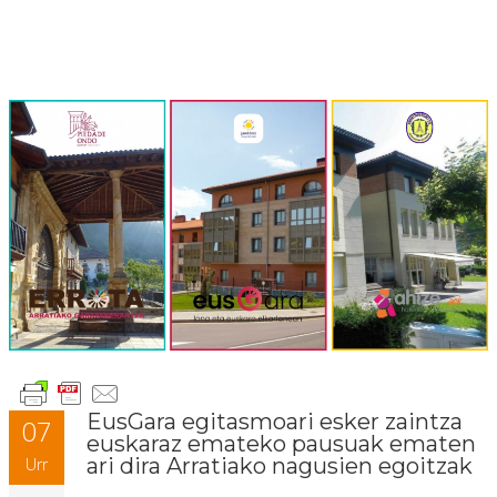
EusGara egitasmoari esker zaintza
07
euskaraz emateko pausuak ematen
ari dira Arratiako nagusien egoitzak
Urr