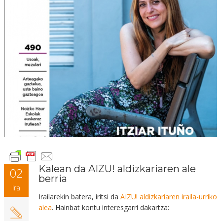
Kalean da AIZU! aldizkariaren ale
02
berria
Ira
Irailarekin batera, iritsi da
AIZU! aldizkariaren iraila-urriko
alea
. Hainbat kontu interesgarri dakartza: