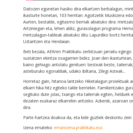
Datozen
egunetan hasiko dira elkartzen berbalagun, min
ikasturte
honetan,
103
herritan:
Agoitzetik
Muskizera
edo
Aurten,
bestalde
,
egitasmo berriak abiatuko dira:
mintza
Artziniegan
eta, lehen aldiz,
g
urasolagun programa Herna
mintzalagun-taldeak abiatuko ditu Lapurdiko bo
rtz
herrita
Uztaritzen
eta
Hendaian.
Beti bezala, AEKren Praktikatu zerbitzua
n
jarraitu eging
sustatzen ekintza osagarrien bidez.
Joan
den ikasturtean
baino gehiago antolatu
genituen:
besteak beste, tailerra
asteburuko egonaldiak, udako ibiltaria, Zilegi Asteak...
Horretaz gain, hitanoa lantzeko Hiketalagun proiektuak au
elkarri hika hitz egiteko talde berrie
ki
n. Familientzako
g
ur
segituko dute jolas, txango eta tailerrak egiten, helduek 
dezaten euskaraz elkarrekin aritzeko.
Azkenik,
azaroan on
dira.
Parte-hartzea do
akoa
da, eta kide guztiek deskontu
zein
Izena emateko:
emanizena.praktikatu.eus