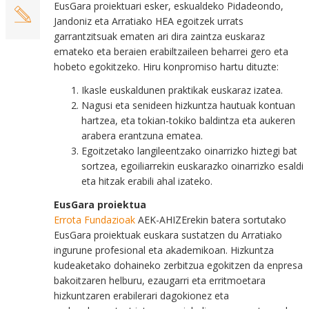
EusGara proiektuari esker, eskualdeko Pidadeondo,
Jandoniz eta Arratiako HEA egoitzek urrats
garrantzitsuak ematen ari dira zaintza euskaraz
emateko eta beraien erabiltzaileen beharrei gero eta
hobeto egokitzeko. Hiru konpromiso hartu dituzte:
Ikasle euskaldunen praktikak euskaraz izatea.
Nagusi eta senideen hizkuntza hautuak kontuan
hartzea, eta tokian-tokiko baldintza eta aukeren
arabera erantzuna ematea.
Egoitzetako langileentzako oinarrizko hiztegi bat
sortzea, egoiliarrekin euskarazko oinarrizko esaldi
eta hitzak erabili ahal izateko.
EusGara proiektua
Errota Fundazioak
AEK-AHIZErekin batera sortutako
EusGara proiektuak euskara sustatzen du Arratiako
ingurune profesional eta akademikoan. Hizkuntza
kudeaketako dohaineko zerbitzua egokitzen da enpresa
bakoitzaren helburu, ezaugarri eta erritmoetara
hizkuntzaren erabilerari dagokionez eta