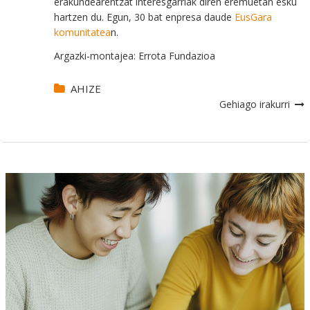
erakundearentzat interesgarriak diren eremuetan esku
hartzen du. Egun, 30 bat enpresa daude
EusGara
komunitatea
n.
Argazki-montajea: Errota Fundazioa
AHIZE
Gehiago irakurri