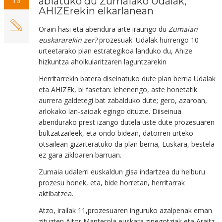
abiatuko du Zumaiako Udalak,
Ira
AHIZErekin elkarlanean
Orain hasi eta abendura arte iraungo du
Zumaian
euskararekin zer?
prozesuak. Udalak hurrengo 10
urteetarako plan estrategikoa landuko du, Ahize
hizkuntza aholkularitzaren
laguntzarekin
Herritarrekin batera diseinatuko dute plan berria Udalak
eta AHIZEk, bi fasetan: lehenengo, aste honetatik
aurrera galdetegi bat zabalduko dute; gero, azaroan,
arlokako lan-saioak egingo dituzte. Diiseinua
abendurako prest izango dutela uste dute prozesuaren
bultzatzaileek, eta ondo bidean, datorren urteko
otsailean gizarteratuko da plan berria, Euskara, bestela
ez gara zikloaren barruan.
Zumaia udalerri euskaldun gisa indartzea du helburu
prozesu honek, eta, bide horretan, herritarrak
aktibatzea.
Atzo, irailak 11,prozesuaren inguruko azalpenak eman
zituzten Aitor Manterola euskara zinegotziak eta Araitz