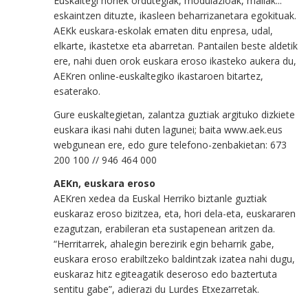
Euskaltegi horiek ordutegiak, modulazioak, mailak...
eskaintzen dituzte, ikasleen beharrizanetara egokituak.
AEKk euskara-eskolak ematen ditu enpresa, udal,
elkarte, ikastetxe eta abarretan. Pantailen beste aldetik
ere, nahi duen orok euskara eroso ikasteko aukera du,
AEKren online-euskaltegiko ikastaroen bitartez,
esaterako.
Gure euskaltegietan, zalantza guztiak argituko dizkiete
euskara ikasi nahi duten lagunei; baita www.aek.eus
webgunean ere, edo gure telefono-zenbakietan: 673
200 100 // 946 464 000
AEKn, euskara eroso
AEKren xedea da Euskal Herriko biztanle guztiak
euskaraz eroso bizitzea, eta, hori dela-eta, euskararen
ezagutzan, erabileran eta sustapenean aritzen da.
“Herritarrek, ahalegin berezirik egin beharrik gabe,
euskara eroso erabiltzeko baldintzak izatea nahi dugu,
euskaraz hitz egiteagatik deseroso edo baztertuta
sentitu gabe”, adierazi du Lurdes Etxezarretak.