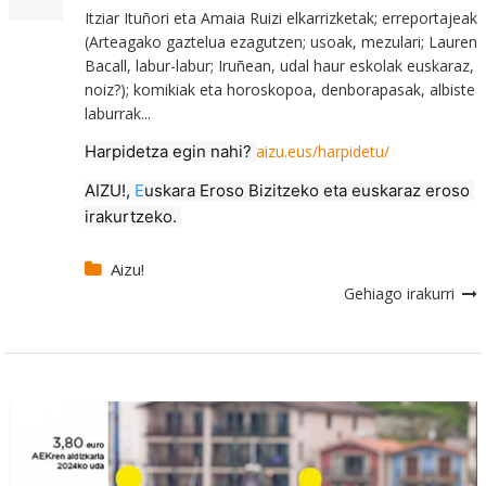
Itziar Ituñori eta Amaia Ruizi elkarrizketak; erreportajeak
(Arteagako gaztelua ezagutzen; usoak, mezulari; Lauren
Bacall, labur-labur; Iruñean, udal haur eskolak euskaraz,
noiz?); komikiak eta horoskopoa, denborapasak, albiste
laburrak...
Harpidetza egin nahi? 
aizu.eus/harpidetu/
AIZU!, 
E
uskara Eroso Bizitzeko
 eta euskaraz eroso 
irakurtzeko. 
Aizu!
Gehiago irakurri