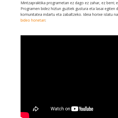
M
intzapraktika programetan
e
z
dago
ez
zahar, ez berri;
Programen bidez
hiztun
guztiek
gustura eta lasai egiten 
komunitatea indartu
eta
zabal
tzeko.
Ideia h
orixe islatu n
bideo honetan
: