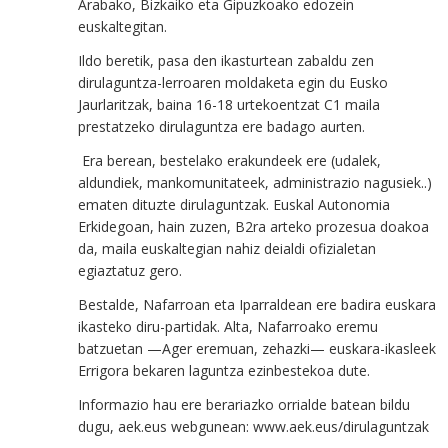
Arabako, Bizkaiko eta Gipuzkoako edozein
euskaltegitan.
Ildo beretik, pasa den ikasturtean zabaldu zen
dirulaguntza-lerroaren moldaketa egin du Eusko
Jaurlaritzak, baina 16-18 urtekoentzat C1 maila
prestatzeko dirulaguntza ere badago aurten.
Era berean, bestelako erakundeek ere (udalek,
aldundiek, mankomunitateek, administrazio nagusiek..)
ematen dituzte dirulaguntzak. Euskal Autonomia
Erkidegoan, hain zuzen, B2ra arteko prozesua doakoa
da, maila euskaltegian nahiz deialdi ofizialetan
egiaztatuz gero.
Bestalde, Nafarroan eta Iparraldean ere badira euskara
ikasteko diru-partidak. Alta, Nafarroako eremu
batzuetan —Ager eremuan, zehazki— euskara-ikasleek
Errigora bekaren laguntza ezinbestekoa dute.
Informazio hau ere berariazko orrialde batean bildu
dugu, aek.eus webgunean: www.aek.eus/dirulaguntzak