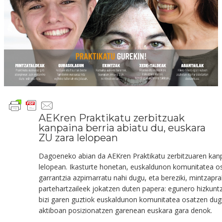
AEKren Praktikatu zerbitzuak
kanpaina berria abiatu du, euskara
ZU zara lelopean
Dagoeneko abian da
AEKren Praktikatu zerbitzua
ren
kan
lelo
pean
.
Ikasturte honetan,
euskaldunon komunitatea o
garrantzia
azpimarratu nahi
dugu,
eta bereziki, mintzapr
partehartzaileek
jokatzen duten papera
:
e
gunero hizkuntz
bizi garen guztiok
euskaldunon komunitatea osatzen du
aktibo
an
posizionatzen garen
ean
euskara gara
denok
.