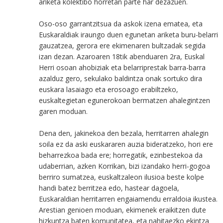
ariketa kolektibo horretan parte har dezazuen.
Oso-oso garrantzitsua da askok izena ematea, eta
Euskaraldiak iraungo duen egunetan ariketa buru-belarri
gauzatzea, gerora ere ekimenaren bultzadak segida
izan dezan. Azaroaren 18tik abenduaren 2ra, Euskal
Herri osoan ahobiziak eta belarriprestak barra-barra
azalduz gero, sekulako baldintza onak sortuko dira
euskara lasaiago eta erosoago erabiltzeko,
euskaltegietan egunerokoan bermatzen ahalegintzen
garen moduan.
Dena den, jakinekoa den bezala, herritarren ahalegin
soila ez da aski euskararen auzia bideratzeko, hori ere
beharrezkoa bada ere; horregatik, ezinbestekoa da
udaberrian, azken Korrikan, bizi izandako herri-gogoa
berriro sumatzea, euskaltzaleon ilusioa beste kolpe
handi batez berritzea edo, hastear dagoela,
Euskaraldian herritarren engaiamendu erraldoia ikustea.
Arestian genioen moduan, ekimenek eraikitzen dute
hizkuntza baten komunitatea, eta nahitaezko ekintza