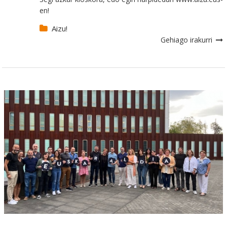
en!
Aizu!
Gehiago irakurri