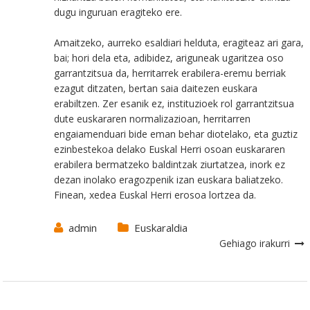
dugu inguruan eragiteko ere.
Amaitzeko, aurreko esaldiari helduta, eragiteaz ari gara,
bai; hori dela eta, adibidez, ariguneak ugaritzea oso
garrantzitsua da, herritarrek erabilera-eremu berriak
ezagut ditzaten, bertan saia daitezen euskara
erabiltzen. Zer esanik ez, instituzioek rol garrantzitsua
dute euskararen normalizazioan, herritarren
engaiamenduari bide eman behar diotelako, eta guztiz
ezinbestekoa delako Euskal Herri osoan euskararen
erabilera bermatzeko baldintzak ziurtatzea, inork ez
dezan inolako eragozpenik izan euskara baliatzeko.
Finean, xedea Euskal Herri erosoa lortzea da.
admin
Euskaraldia
Gehiago irakurri