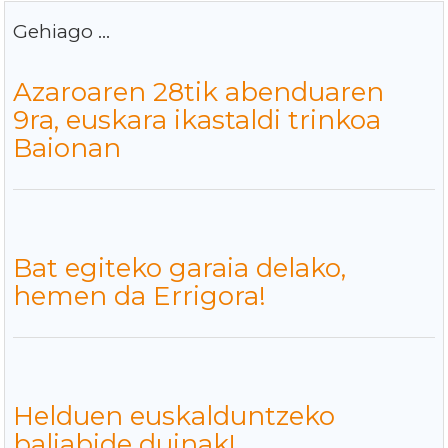
Gehiago ...
Azaroaren 28tik abenduaren
9ra, euskara ikastaldi trinkoa
Baionan
Bat egiteko garaia delako,
hemen da Errigora!
Helduen euskalduntzeko
baliabide duinak!