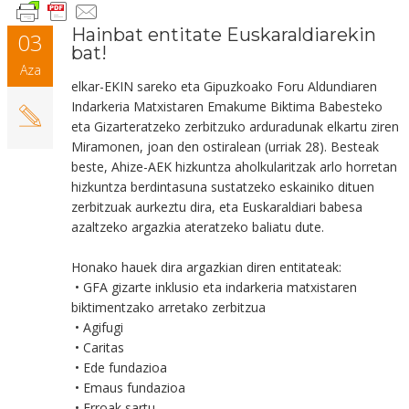
Hainbat entitate Euskaraldiarekin
03
bat!
Aza
elkar-EKIN sareko eta Gipuzkoako Foru Aldundiaren
Indarkeria Matxistaren Emakume Biktima Babesteko
eta Gizarteratzeko zerbitzuko arduradunak elkartu ziren
Miramonen, joan den ostiralean (urriak 28). Besteak
beste, Ahize-AEK hizkuntza aholkularitzak arlo horretan
hizkuntza berdintasuna sustatzeko eskainiko dituen
zerbitzuak aurkeztu dira, eta Euskaraldiari babesa
azaltzeko argazkia ateratzeko baliatu dute.
Honako hauek dira argazkian diren entitateak:
• GFA gizarte inklusio eta indarkeria matxistaren
biktimentzako arretako zerbitzua
• Agifugi
• Caritas
• Ede fundazioa
• Emaus fundazioa
• Erroak sartu