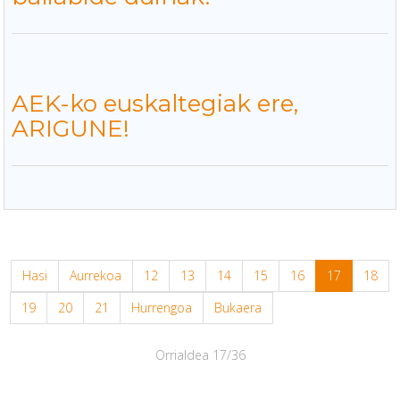
AEK-ko euskaltegiak ere,
ARIGUNE!
Hasi
Aurrekoa
12
13
14
15
16
17
18
19
20
21
Hurrengoa
Bukaera
Orrialdea 17/36