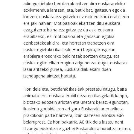
adin guztietako herritarrak aritzen dira euskararekiko
atxikimendua lantzen, eta, batik bat, gaitasun egokia
lortzen, euskara ezagutzeko ez ezik euskara erabiltzen
ere jaki nahian. Motibazioak ekartzen ditu euskara
ezagutzera; baina ezagutza ez da aski euskara
erabiltzeko, ez: motibazioa eta gaitasun egokia
ezinbestekoak dira, eta horretan trebatzen dira
euskaltegietako ikasleak. Horri begira, ikasgelan
erabilera erosorako baldintzak sortzen ditugu, eta
euskaltegiko elkarreragina arigunetzat dugu, euskaraz
lasai aritzeko gunea, Euskaraldiak ekarri duen
izendapena aintzat hartuta.
Hori dela eta, betidanik ikasleak prestatu ditugu, baita
animatu ere, euskara erabil dezaten ikasgelatik kanpo,
bizitzako edozein arlotan eta unetan; beraz, egunotan,
ikasleria gonbidatzen ari gara Euskaraldiaren ariketa
praktikoan parte hartzera, izan daitezen ahobizi edo
belarriprest. Ez hori bakarrik, AEKtik deia luzatu nahi
dizuegu euskaltzale guztiei Euskaraldira hurbil zaitezten,