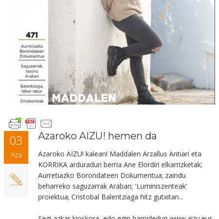
Azaroko AIZU! hemen da
03
Azaroko AIZU! kalean! Maddalen Arzallus Antiari eta
Aza
KORRIKA arduradun berria Ane Elordiri
elkarrizketak;
Aurretiazko Borondateen Dokumentua; zaindu
beharreko saguzarrak Araban; 'Luminiszenteak'
proiektua; Cristobal Balentziaga hitz gutxitan...
Segi azkar kioskora, edo egin harpidedun www.aizu.eus-