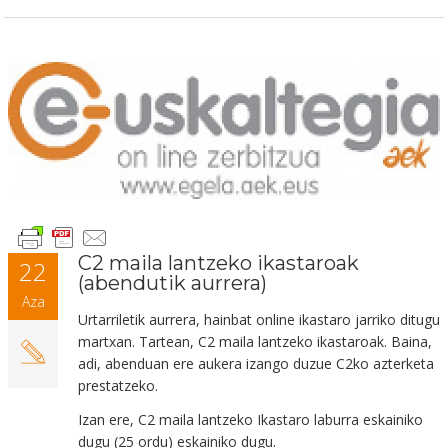
C2 maila lantzeko ikastaroak
22
(abendutik aurrera)
Aza
Urtarriletik aurrera, hainbat online ikastaro jarriko ditugu
martxan. Tartean, C2 maila lantzeko ikastaroak. Baina,
a
di, abenduan ere aukera izango duzue C2ko azterketa
prestatzeko.
Izan ere, C2 maila lantzeko Ikastaro laburra eskainiko
dugu (25 ordu) eskainiko dugu.