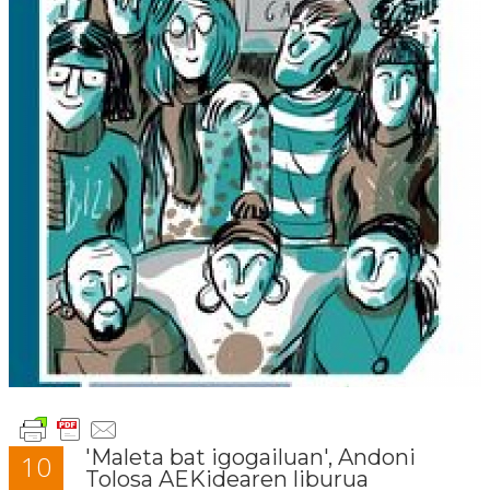
'Maleta bat igogailuan', Andoni
10
Tolosa AEKidearen liburua