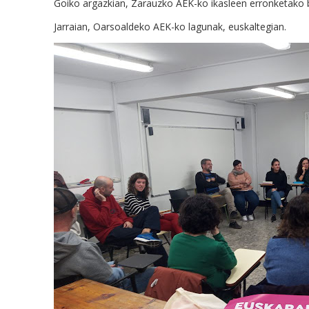
Goiko argazkian, Zarauzko AEK-ko ikasleen erronketako 
Jarraian, Oarsoaldeko AEK-ko lagunak, euskaltegian.