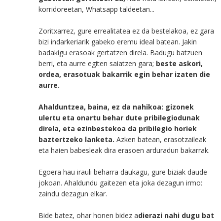
korridoreetan, Whatsapp taldeetan...
Zoritxarrez, gure errealitatea ez da bestelakoa, ez gara
bizi indarkeriarik gabeko eremu ideal batean. Jakin
badakigu erasoak gertatzen direla. Badugu batzuen
berri, eta aurre egiten saiatzen gara;
beste askori,
ordea, erasotuak bakarrik egin behar izaten die
aurre.
Ahalduntzea, baina, ez da nahikoa: gizonek
ulertu eta onartu behar dute pribilegiodunak
direla, eta ezinbestekoa da pribilegio horiek
baztertzeko lanketa.
Azken batean, erasotzaileak
eta haien babesleak dira erasoen arduradun bakarrak.
Egoera hau irauli beharra daukagu, gure biziak daude
jokoan. Ahaldundu gaitezen eta joka dezagun irmo:
zaindu dezagun elkar.
Bide batez, ohar honen bidez a
dierazi nahi dugu bat