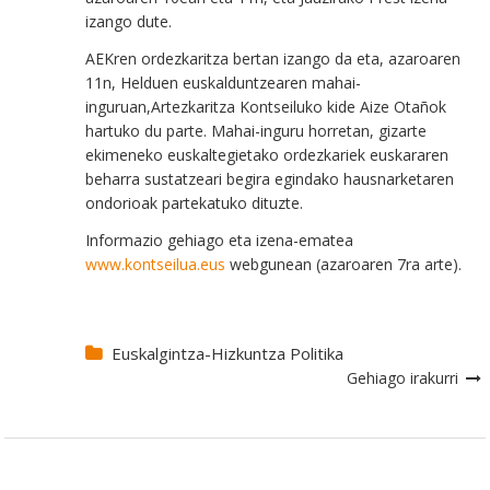
izango dute.
AEKren ordezkaritza bertan izango da eta, azaroaren
11n, Helduen euskalduntzearen mahai-
inguruan,Artezkaritza Kontseiluko kide Aize Otañok
hartuko du parte. Mahai-inguru horretan, gizarte
ekimeneko euskaltegietako ordezkariek euskararen
beharra sustatzeari begira egindako hausnarketaren
ondorioak partekatuko dituzte.
Informazio gehiago eta izena-ematea
www.kontseilua.eus
webgunean (azaroaren 7ra arte).
Euskalgintza-Hizkuntza Politika
Gehiago irakurri