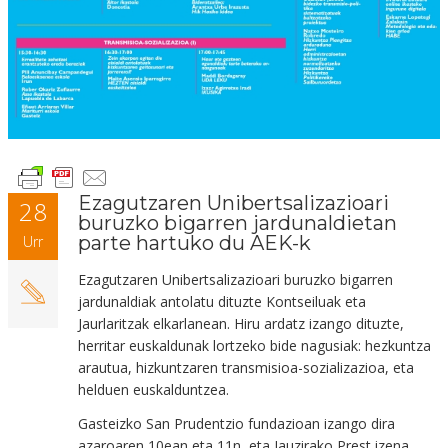
Ezagutzaren Unibertsalizazioari
28
buruzko bigarren jardunaldietan
parte hartuko du AEK-k
Urr
Ezagutzaren Unibertsalizazioari buruzko bigarren
jardunaldiak antolatu dituzte Kontseiluak eta
Jaurlaritzak elkarlanean. Hiru ardatz izango dituzte,
herritar euskaldunak lortzeko bide nagusiak: hezkuntza
arautua, hizkuntzaren transmisioa-sozializazioa, eta
helduen euskalduntzea.
Gasteizko San Prudentzio fundazioan izango dira
azaroaren 10ean eta 11n, eta Jauzirako Prest izena