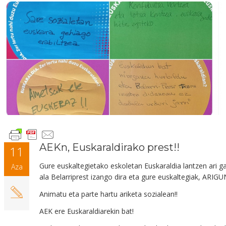
AEKn, Euskaraldirako prest!!
11
Gure euskaltegietako eskoletan Euskaraldia lantzen ari ga
Aza
ala Belarriprest izango dira eta gure euskaltegiak, ARIGU
Animatu eta parte hartu ariketa sozialean!!
AEK ere Euskaraldiarekin bat!