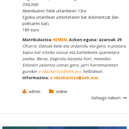
ONLINE!
Abenduaren 5etik urtarrilaren 13ra
Egokia urtarrilean azterketaren bat dutenentzat (lan-
poltsaren bat).
189 euro
Matrikulazioa
HEMEN
. Azken eguna: azaroak 29
Oharra: Datuak bete eta ordaindu eta gero, e-postara
kopia bat iritsiko zaizue eta balitekeela spametara
joatea. Beraz, begiratu karpeta hori, mesedez.
Edozein zalantza izanez gero, jarri harremanetan
gurekin
e-idazkaritza@aek.eus
helbidean.
informazioa:
e-idazkaritza@aek.eus
admin
online
Gehiago irakurri