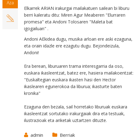
Aza
Elkarrek ARIAN irakurgai mailakatuen sailean bi liburu
berri kaleratu ditu: Miren Agur Meaberen "Elurraren
promesa" eta Andoni Tolosaren "Maleta bat
igogailuan" .
Andoni AEkidea dugu, musika arloan ere aski ezaguna,
eta orain idazle ere ezagutu dugu. Bejondeizula,
Andoni!
Era berean, liburuaren trama interesgarria da oso,
euskara ikasleentzat, batez ere, hasiera mailakoentzat:
"Euskaltegian euskara ikasten hasi den Hector
ikaslearen egunerokoa da liburua; ikasturte baten
kronika"
Ezaguna den bezala, sail horretako liburuak euskara
ikasleentzat sortutako irakurgaiak dira eta testuak,
ilustrazioak eta ariketak uztartzen dituzte.
admin
Berriak