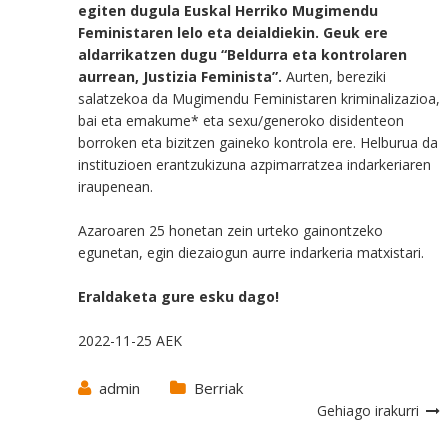
egiten dugula Euskal Herriko Mugimendu
Feministaren lelo eta deialdiekin. Geuk ere
aldarrikatzen dugu “Beldurra eta kontrolaren
aurrean, Justizia Feminista”.
Aurten, bereziki
salatzekoa da Mugimendu Feministaren kriminalizazioa,
bai eta emakume* eta sexu/generoko disidenteon
borroken eta bizitzen gaineko kontrola ere. Helburua da
instituzioen erantzukizuna azpimarratzea indarkeriaren
iraupenean.
Azaroaren 25 honetan zein urteko gainontzeko
egunetan, egin diezaiogun aurre indarkeria matxistari.
Eraldaketa gure esku dago!
2022-11-25 AEK
admin
Berriak
Gehiago irakurri