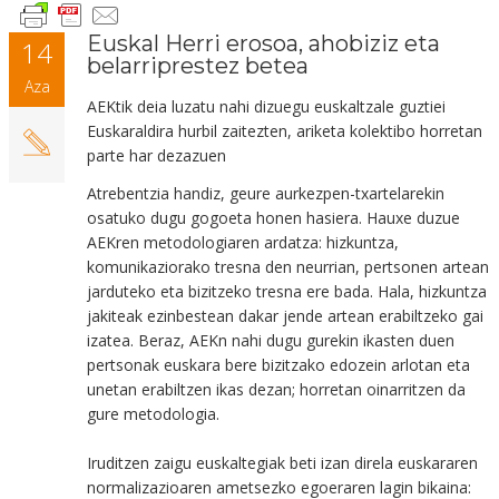
Euskal Herri erosoa, ahobiziz eta
14
belarriprestez betea
Aza
AEKtik deia luzatu nahi dizuegu euskaltzale guztiei
Euskaraldira hurbil zaitezten, ariketa kolektibo horretan
parte har dezazuen
Atrebentzia handiz, geure aurkezpen-txartelarekin
osatuko dugu gogoeta honen hasiera. Hauxe duzue
AEKren metodologiaren ardatza: hizkuntza,
komunikaziorako tresna den neurrian, pertsonen artean
jarduteko eta bizitzeko tresna ere bada. Hala, hizkuntza
jakiteak ezinbestean dakar jende artean erabiltzeko gai
izatea. Beraz, AEKn nahi dugu gurekin ikasten duen
pertsonak euskara bere bizitzako edozein arlotan eta
unetan erabiltzen ikas dezan; horretan oinarritzen da
gure metodologia.
Iruditzen zaigu euskaltegiak beti izan direla euskararen
normalizazioaren ametsezko egoeraren lagin bikaina: