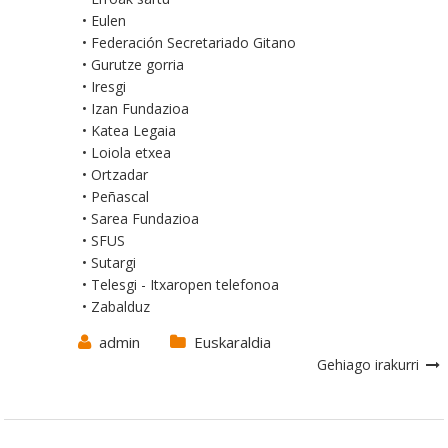
• Eulen
• Federación Secretariado Gitano
• Gurutze gorria
• Iresgi
• Izan Fundazioa
• Katea Legaia
• Loiola etxea
• Ortzadar
• Peñascal
• Sarea Fundazioa
• SFUS
• Sutargi
• Telesgi - Itxaropen telefonoa
• Zabalduz
admin
Euskaraldia
Gehiago irakurri