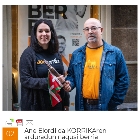
Ane Elordi da KORRIKAren
02
arduradun nagusi berria