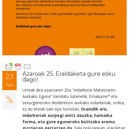
Azaroak 25. Eraldaketa gure esku
23
dago!
Aza
Urteak dira azaroaren 25a “Indarkeria Matxistaren
Aurkako Eguna” izendatu zutenetik. Emakume* eta
sexu/generoko disidenteon aurkako indarkeriak, ordea,
ez du etenik izan epe horretan.
Oraindik ere,
indarkeriak aurpegi anitz dauzka, hamaika
forma, eta gure eguneroko bizitzako eremu
guztietan
gertatzen da,
hala nola lanean, eskoletan,