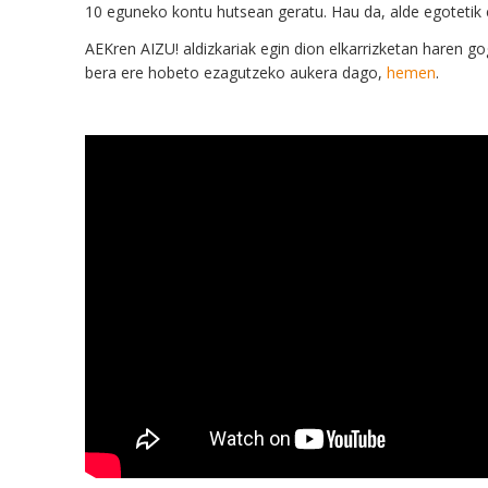
10 eguneko kontu hutsean geratu. Hau da, alde egotetik 
AEKren AIZU! aldizkariak egin dion elkarrizketan haren g
bera ere hobeto ezagutzeko aukera dago,
hemen
.