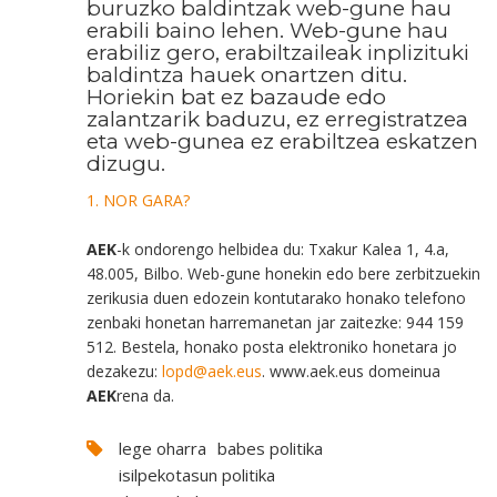
buruzko baldintzak web-gune hau
erabili baino lehen. Web-gune hau
erabiliz gero, erabiltzaileak inplizituki
baldintza hauek onartzen ditu.
Horiekin bat ez bazaude edo
zalantzarik baduzu, ez erregistratzea
eta web-gunea ez erabiltzea eskatzen
dizugu.
1. NOR GARA?
AEK
-k ondorengo helbidea du: Txakur Kalea 1, 4.a,
48.005, Bilbo. Web-gune honekin edo bere zerbitzuekin
zerikusia duen edozein kontutarako honako telefono
zenbaki honetan harremanetan jar zaitezke: 944 159
512. Bestela, honako posta elektroniko honetara jo
dezakezu:
lopd@aek.eus
. www.aek.eus domeinua
AEK
rena da.
lege oharra
babes politika
isilpekotasun politika