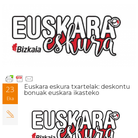
Euskara eskura txartelak: deskontu
23
bonuak euskara ikasteko
Eka