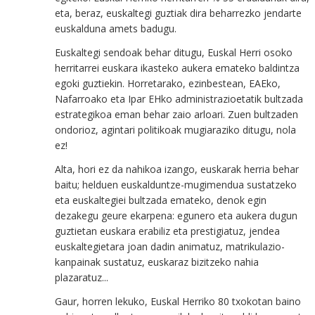
eta, beraz, euskaltegi guztiak dira beharrezko jendarte
euskalduna amets badugu.
Euskaltegi sendoak behar ditugu, Euskal Herri osoko
herritarrei euskara ikasteko aukera emateko baldintza
egoki guztiekin. Horretarako, ezinbestean, EAEko,
Nafarroako eta Ipar EHko administrazioetatik bultzada
estrategikoa eman behar zaio arloari. Zuen bultzaden
ondorioz, agintari politikoak mugiaraziko ditugu, nola
ez!
Alta, hori ez da nahikoa izango, euskarak herria behar
baitu; helduen euskalduntze-mugimendua sustatzeko
eta euskaltegiei bultzada emateko, denok egin
dezakegu geure ekarpena: egunero eta aukera dugun
guztietan euskara erabiliz eta prestigiatuz, jendea
euskaltegietara joan dadin animatuz, matrikulazio-
kanpainak sustatuz, euskaraz bizitzeko nahia
plazaratuz...
Gaur, horren lekuko, Euskal Herriko 80 txokotan baino