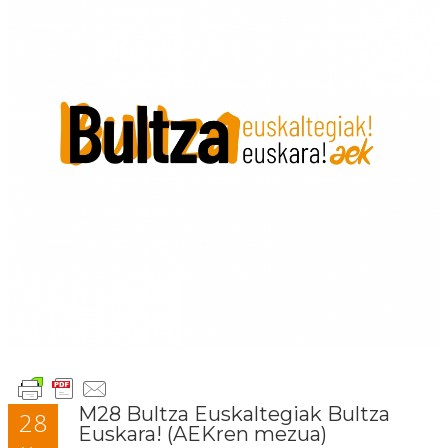
M28 Bultza Euskaltegiak Bultza
28
Euskara! (AEKren mezua)