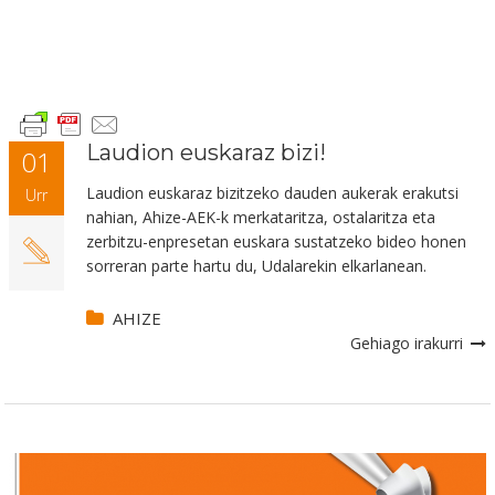
Laudion euskaraz bizi!
01
Laudion euskaraz bizitzeko dauden aukerak erakutsi
Urr
nahian, Ahize-AEK-k merkataritza, ostalaritza eta
zerbitzu-enpresetan euskara sustatzeko bideo honen
sorreran parte hartu du, Udalarekin elkarlanean.
AHIZE
Gehiago irakurri