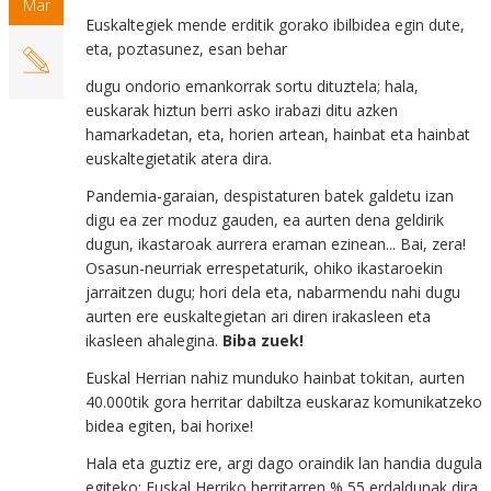
Mar
Euskaltegiek mende erditik gorako ibilbidea egin dute,
eta, poztasunez, esan behar
dugu ondorio emankorrak sortu dituztela; hala,
euskarak hiztun berri asko irabazi ditu azken
hamarkadetan, eta, horien artean, hainbat eta hainbat
euskaltegietatik atera dira.
Pandemia-garaian, despistaturen batek galdetu izan
digu ea zer moduz gauden, ea aurten dena geldirik
dugun, ikastaroak aurrera eraman ezinean... Bai, zera!
Osasun-neurriak errespetaturik, ohiko ikastaroekin
jarraitzen dugu; hori dela eta, nabarmendu nahi dugu
aurten ere euskaltegietan ari diren irakasleen eta
ikasleen ahalegina.
Biba zuek!
Euskal Herrian nahiz munduko hainbat tokitan, aurten
40.000tik gora herritar dabiltza euskaraz komunikatzeko
bidea egiten, bai horixe!
Hala eta guztiz ere, argi dago oraindik lan handia dugula
egiteko: Euskal Herriko herritarren % 55 erdaldunak dira,