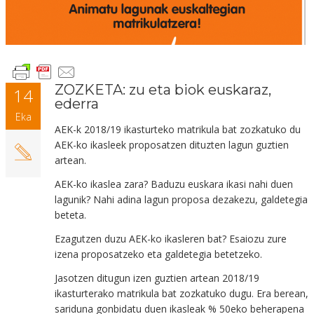
ZOZKETA: zu eta biok euskaraz,
14
ederra
Eka
AEK-k 2018/19 ikasturteko matrikula bat zozkatuko du
AEK-ko ikasleek proposatzen dituzten lagun guztien
artean.
AEK-ko ikaslea zara? Baduzu euskara ikasi nahi duen
lagunik? Nahi adina lagun proposa dezakezu, galdetegia
beteta.
Ezagutzen duzu AEK-ko ikasleren bat? Esaiozu zure
izena proposatzeko eta galdetegia betetzeko.
Jasotzen ditugun izen guztien artean 2018/19
ikasturterako matrikula bat zozkatuko dugu. Era berean,
sariduna gonbidatu duen ikasleak % 50eko beherapena