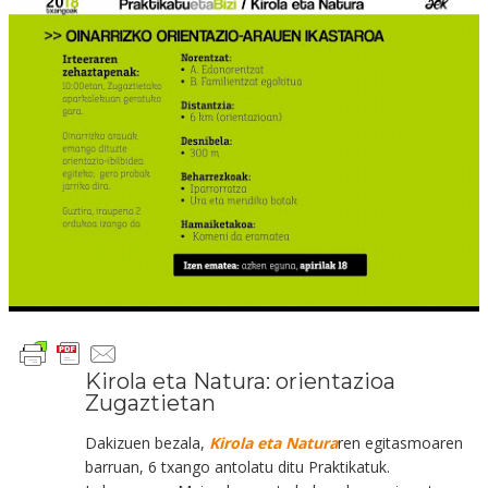
Kirola eta Natura: orientazioa
Zugaztietan
Dakizuen bezala,
Kirola eta Natura
ren egitasmoaren
barruan, 6 txango antolatu ditu Praktikatuk.