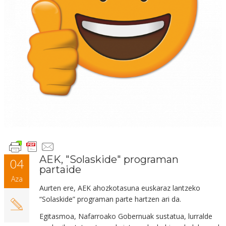
AEK, "Solaskide" programan
04
partaide
Aza
Aurten ere, AEK ahozkotasuna euskaraz lantzeko
“Solaskide” programan parte hartzen ari da.
Egitasmoa, Nafarroako Gobernuak sustatua, lurralde