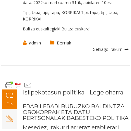
data: 2022ko martxoaren 31tik, apirilaren 10era.
Tipi, tapa, tipi, tapa, KORRIKA! Tipi, tapa, tipi, tapa,
KORRIKA!
Bultza euskaltegiak! Bultza euskara!
admin
Berriak
Gehiago irakurri
Isilpekotasun politika - Lege oharra
02
Ots
ERABILERARI BURUZKO BALDINTZA
OROKORRAK ETA DATU
PERTSONALAK BABESTEKO POLITIKA
Mesedez, irakurri arretaz erabilerari