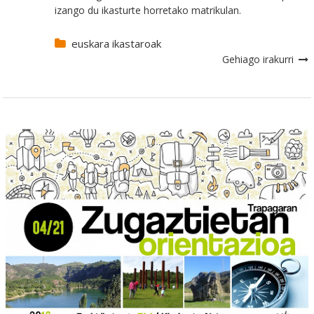
izango du ikasturte horretako matrikulan.
euskara ikastaroak
Gehiago irakurri