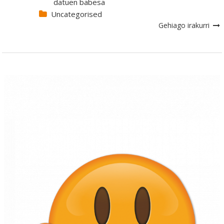
datuen babesa
Uncategorised
Gehiago irakurri