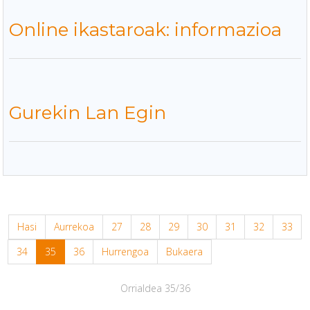
Online ikastaroak: informazioa
Gurekin Lan Egin
Hasi
Aurrekoa
27
28
29
30
31
32
33
34
35
36
Hurrengoa
Bukaera
Orrialdea 35/36