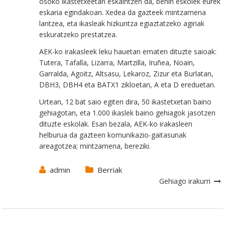
osoko ikastetxeetan eskaintzen da, behin eskolek eurek
eskaria egindakoan. Xedea da gazteek mintzamena
lantzea, eta ikasleak hizkuntza egiaztatzeko agiriak
eskuratzeko prestatzea.
AEK-ko irakasleek leku hauetan ematen dituzte saioak:
Tutera, Tafalla, Lizarra, Martzilla, Iruñea, Noain,
Garralda, Agoitz, Altsasu, Lekaroz, Zizur eta Burlatan,
DBH3, DBH4 eta BATX1 zikloetan, A eta D ereduetan.
Urtean, 12 bat saio egiten dira, 50 ikastetxetan baino
gehiagotan, eta 1.000 ikaslek baino gehiagok jasotzen
dituzte eskolak. Esan bezala, AEK-ko irakasleen
helburua da gazteen komunikazio-gaitasunak
areagotzea; mintzamena, bereziki.
admin
Berriak
Gehiago irakurri