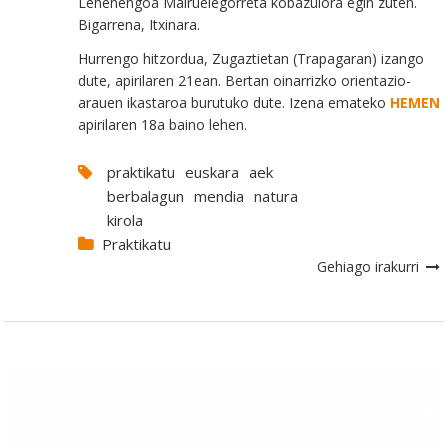
Lehenengoa Mairuelegorreta kobazulora egin zuten.
Bigarrena, Itxinara.
Hurrengo hitzordua, Zugaztietan (Trapagaran) izango
dute, apirilaren 21ean. Bertan oinarrizko orientazio-
arauen ikastaroa burutuko dute. Izena emateko
HEMEN
apirilaren 18a baino lehen.
praktikatu
euskara
aek
berbalagun
mendia
natura
kirola
Praktikatu
Gehiago irakurri