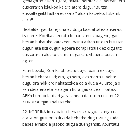
gehiagotan elkartu gara, milaka herritar aldi berean, eta
euskararen lekukoa kalera atera dugu, “Bultza
euskaltegiak! Bultza euskara!” aldarrikatzeko. Eskerrik
asko!!
Bestalde, gaurko eguna ez dugu kasualitatez aukeratu;
izan ere, Korrika atzeratu behar izan ez bagenu, gaur
bertan bukatuko zatekeen, baina azken urtean bizi izan
dugun eta bizi dugun egoera korapilatsuak ez digu utzi
euskararen aldeko ekimenik garrantzitsuena aurten
egiten.
Esan bezala, Korrika atzeratu dugu, baina ez dugu
bertan behera utzi; eta, gainera, azpimarratu behar
dugu oraindik ere nahitaezkoa dela duela 40 urte jaio
zen ideia ero eta zoragarri hura gauzatzea. Hortaz,
AEKn buru-belarri ari gara lanean datorren urtean 22.
KORRIKA egin ahal izateko.
22. KORRIKA inoiz baino beharrezkoagoa izango da,
eta zuon guztion bultzada beharko dugu. Ziur gaude
babes erraldoia jasoko dugula zuengandik. Apuntatu