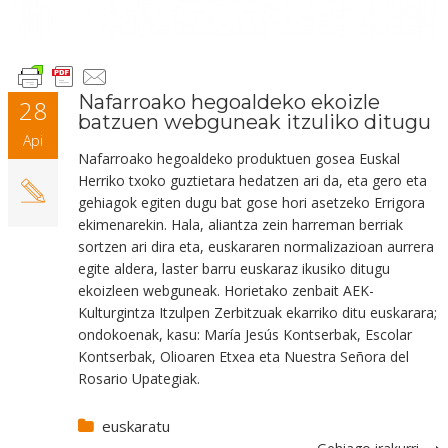
Nafarroako hegoaldeko ekoizle
28
batzuen webguneak itzuliko ditugu
Api
Nafarroako hegoaldeko produktuen gosea Euskal
Herriko txoko guztietara hedatzen ari da, eta gero eta
gehiagok egiten dugu bat gose hori asetzeko Errigora
ekimenarekin. Hala, aliantza zein harreman berriak
sortzen ari dira eta, euskararen normalizazioan aurrera
egite aldera, laster barru euskaraz ikusiko ditugu
ekoizleen webguneak. Horietako zenbait AEK-
Kulturgintza Itzulpen Zerbitzuak ekarriko ditu euskarara;
ondokoenak, kasu: María Jesús Kontserbak, Escolar
Kontserbak, Olioaren Etxea eta Nuestra Señora del
Rosario Upategiak.
euskaratu