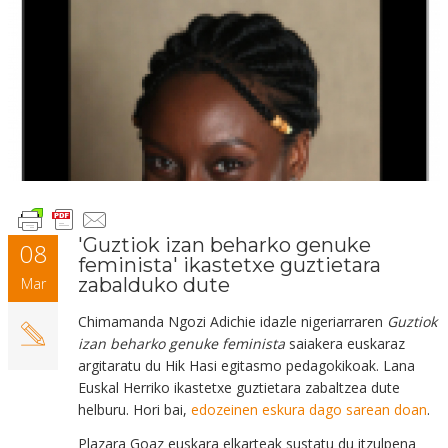
'Guztiok izan beharko genuke
08
feminista' ikastetxe guztietara
zabalduko dute
Mar
Chimamanda Ngozi Adichie idazle nigeriarraren
Guztiok
izan beharko genuke feminista
saiakera euskaraz
argitaratu du Hik Hasi egitasmo pedagokikoak. Lana
Euskal Herriko ikastetxe guztietara zabaltzea dute
helburu. Hori bai,
edozeinen eskura dago sarean doan
.
Plazara Goaz euskara elkarteak sustatu du itzulpena