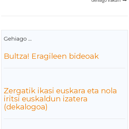
Gehiago irakurri
Gehiago ...
Bultza! Eragileen bideoak
Zergatik ikasi euskara eta nola
iritsi euskaldun izatera
(dekalogoa)