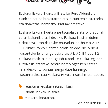
Euskara Eskura Txartela Bizkaiko Foru Aldundiaren
ekinbide bat da bizkaitarren euskalduntzea sustatzeko
eta doakotasuneranzko urratsak emateko.
Euskara Eskura Txartela pertsonala da eta onuradunak
berak bakarrik erabil dezake. Euskara ikasten duten
bizkaitarrak izan daitezke onuradun, baldin eta 2016-
2017 ikasturteko bigarren deialdian edo 2017-2018
ikasturteko lehenengo deialdian, A1, A2, B1 edo B2
euskara-mailetako bat gainditu badute euskaltegi edo
autoikaskuntzarako zentro homologaturen batean;
hala, deskontu-bonua izango dute hurrengo
ikasturterako. Lau Euskara Eskura Txartel mota daude:
euskara
euskara ikasi,
ikasi
doan
bekak
bizkaia
euskara ikastaroak
Gehiago irakurri