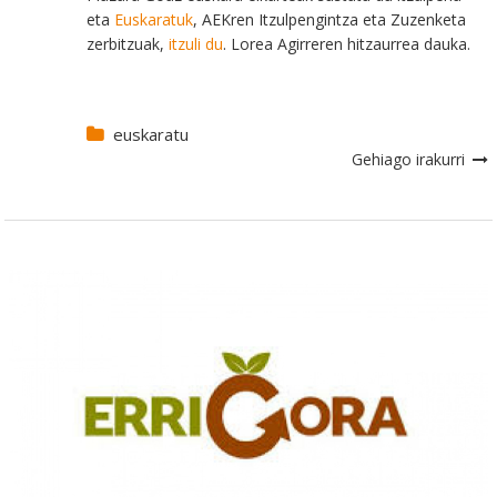
eta
Euskaratuk
, AEKren Itzulpengintza eta Zuzenketa
zerbitzuak,
itzuli du
. Lorea Agirreren hitzaurrea dauka.
euskaratu
Gehiago irakurri