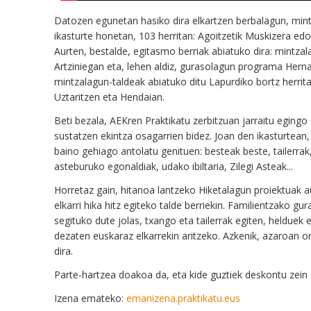
Datozen
egunetan hasiko dira elkartzen berbalagun, min
ikasturte
honetan,
103
herritan:
Agoitzetik
Muskizera
edo
Aurten,
bestalde
,
egitasmo berriak abiatuko dira:
mintza
Artziniegan
eta, lehen aldiz,
g
urasolagun programa Herna
mintzalagun-taldeak abiatuko ditu Lapurdiko bo
rtz
herrita
Uztaritzen
eta
Hendaian.
Beti bezala, AEKren Praktikatu zerbitzua
n
jarraitu eging
sustatzen ekintza osagarrien bidez.
Joan
den ikasturtean
baino gehiago antolatu
genituen:
besteak beste, tailerra
asteburuko egonaldiak, udako ibiltaria, Zilegi Asteak...
Horretaz gain, hitanoa lantzeko Hiketalagun proiektuak au
elkarri hika hitz egiteko talde berrie
ki
n. Familientzako
g
ur
segituko dute jolas, txango eta tailerrak egiten, helduek 
dezaten euskaraz elkarrekin aritzeko.
Azkenik,
azaroan on
dira.
Parte-hartzea do
akoa
da, eta kide guztiek deskontu
zein
Izena emateko:
emanizena.praktikatu.eus