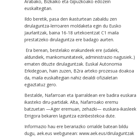
Arabako, Bizkaiko eta Gipuzkoako edozein
euskaltegitan.
Ildo beretik, pasa den ikasturtean zabaldu zen
dirulaguntza-lerroaren moldaketa egin du Eusko
Jaurlaritzak, baina 16-18 urtekoentzat C1 maila
prestatzeko dirulaguntza ere badago aurten.
Era berean, bestelako erakundeek ere (udalek,
aldundiek, mankomunitateek, administrazio nagusiek..)
ematen dituzte dirulaguntzak. Euskal Autonomia
Erkidegoan, hain zuzen, B2ra arteko prozesua doakoa
da, maila euskaltegian nahiz deialdi ofizialetan
egiaztatuz gero.
Bestalde, Nafarroan eta Iparraldean ere badira euskara
ikasteko diru-partidak. Alta, Nafarroako eremu
batzuetan —Ager eremuan, zehazki— euskara-ikasleek
Errigora bekaren laguntza ezinbestekoa dute.
Informazio hau ere berariazko orrialde batean bildu
dugu, aek.eus webgunean: www.aek.eus/dirulaguntzak