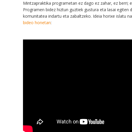
M
intzapraktika programetan
e
z
dago
ez
zahar, ez berri;
Programen bidez
hiztun
guztiek
gustura eta lasai egiten 
komunitatea indartu
eta
zabal
tzeko.
Ideia h
orixe islatu n
bideo honetan
: