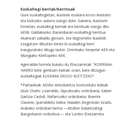
Euskaltegi berriak/berrituak
Gure euskaltegietan, ikasleek euskara eroso ikasteko
eta bizitzeko aukera izango dute. Gainera, ikasturte
honetan, euskaltegi berriak eta berrituak izango ditu
AEKk: Galdakaoko Barandiaran euskaltegi berritua
ekainean zabaldu genuen, eta dagoeneko ikasleek
ezagutzen dituzten beste bi euskaltegi berri
inauguratuko ditugu laster:
Oreretako Xenpelar AEK eta
Mungiako Kinttopeko AEK.
Agerraldia horrela bukatu du Etxezarretak: “KORRIKAn
HARRO bete genituen kaleak; orain, bete ditzagun
euskaltegiak EUSKARA EROSO BIZITZEKO”.
*Partaideak: AEKko Artezkaritza Kontseiluko kideak
(Aize Otaño Lizarralde, Gipuzkoako ordezkaria; Xabier
Gartzia Castell, Nafarroako ordezkaria; Bixente
Claverie, Iparraldeko kidea; Maialen Begiristain Grado,
Arabako ordezkari berria —Aitziber Balantzategi
Ibargoitiaren ordezkoa—; eta Lurdes Etxezarreta