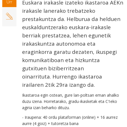
Euskara irakasle izateko ikastaroa AEKn
Urr
irakasle lanerako trebatzeko
prestakuntza da. Helburua da helduen
euskalduntzerako euskara-irakasle
berriak prestatzea, lehen egunetik
irakaskuntza autonomoa eta
eraginkorra garatu dezaten, ikuspegi
komunikatiboan eta hizkuntza
gutxituen biziberritzean
oinarrituta. Hurrengo ikastaroa
irailaren 2tik 29ra izango da.
Ikastaroa egin ostean, gure lan-poltsan eman ahalko
duzu izena. Horretarako, gradu-ikasketak eta C1eko
agiria izan beharko dituzu.
- Iraupena: 40 ordu plataforman (online) + 16 aurrez
aurre (4 goiz) + tutoretza bana