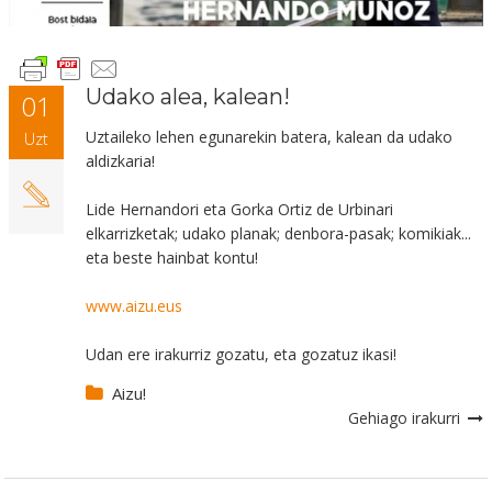
Udako alea, kalean!
01
Uztaileko lehen egunarekin batera, kalean da udako
Uzt
aldizkaria!
Lide Hernandori eta Gorka Ortiz de Urbinari
elkarrizketak; udako planak; denbora-pasak; komikiak...
eta beste hainbat kontu!
www.aizu.eus
Udan ere irakurriz gozatu, eta gozatuz ikasi!
Aizu!
Gehiago irakurri