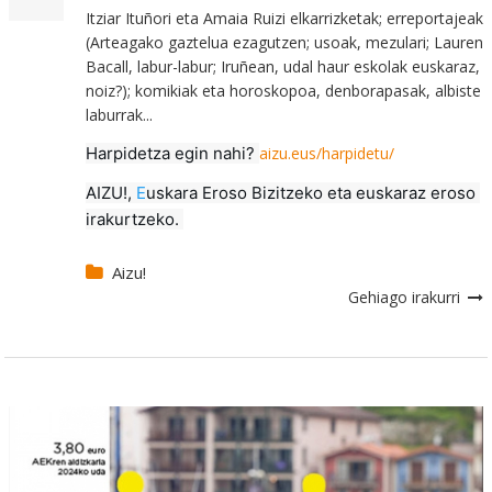
Itziar Ituñori eta Amaia Ruizi elkarrizketak; erreportajeak
(Arteagako gaztelua ezagutzen; usoak, mezulari; Lauren
Bacall, labur-labur; Iruñean, udal haur eskolak euskaraz,
noiz?); komikiak eta horoskopoa, denborapasak, albiste
laburrak...
Harpidetza egin nahi? 
aizu.eus/harpidetu/
AIZU!, 
E
uskara Eroso Bizitzeko
 eta euskaraz eroso 
irakurtzeko. 
Aizu!
Gehiago irakurri