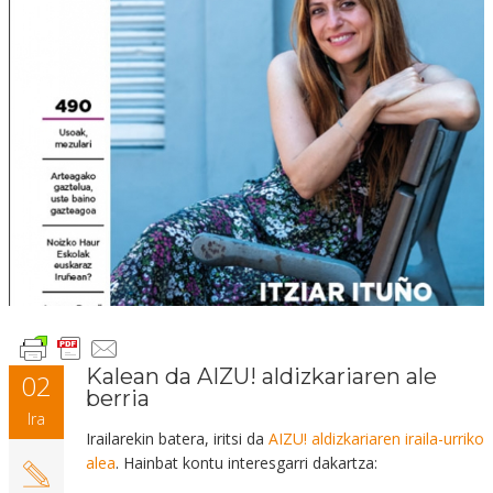
Kalean da AIZU! aldizkariaren ale
02
berria
Ira
Irailarekin batera, iritsi da
AIZU! aldizkariaren iraila-urriko
alea
. Hainbat kontu interesgarri dakartza: