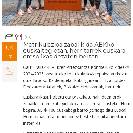
Matrikulazioa zabalik da AEKko
04
euskaltegietan, herritarrek euskara
eroso ikas dezaten bertan
Ira
Gaur, irailak 4, AEKren Artezkaritza Kontseiluko kideek*
2024-2025 ikasturteko matrikulazio-kanpaina aurkeztu
dute Bilboko Kalderapeko Kulturgunean. Hitza Lurdes
Etxezarreta Artabek, Bizkaiko ordezkariak, hartu du.
Euskara ikasi, hobetu eta praktikatu nahi duen orok
zabalik ditu euskaltegietako ateak, eroso ikasteko. Horri
begira, AEKk 100 euskaltegi baino gehiago ditu Euskal
Herri osoan, eta horien bidez beste hamaika herritara
iristen da.