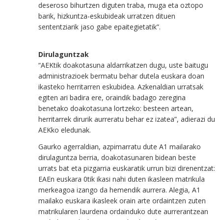
deseroso bihurtzen diguten traba, muga eta oztopo
barik, hizkuntza-eskubideak urratzen dituen
sententziarik jaso gabe epaitegietatik”.
Dirulaguntzak
“AEKtik doakotasuna aldarrikatzen dugu, uste baitugu
administrazioek bermatu behar dutela euskara doan
ikasteko herritarren eskubidea. Azkenaldian urratsak
egiten ari badira ere, oraindik badago zeregina
benetako doakotasuna lortzeko: besteen artean,
herritarrek dirurik aurreratu behar ez izatea”, adierazi du
AEKko eledunak.
Gaurko agerraldian, azpimarratu dute A1 mailarako
dirulaguntza berria, doakotasunaren bidean beste
urrats bat eta pizgarria euskaratik urrun bizi direnentzat:
EAEn euskara 0tik ikasi nahi duten ikasleen matrikula
merkeagoa izango da hemendik aurrera. Alegia, A1
mailako euskara ikasleek orain arte ordaintzen zuten
matrikularen laurdena ordainduko dute aurrerantzean