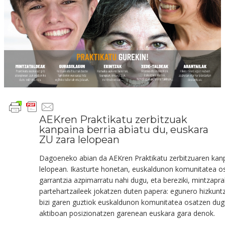
AEKren Praktikatu zerbitzuak
kanpaina berria abiatu du, euskara
ZU zara lelopean
Dagoeneko abian da
AEKren Praktikatu zerbitzua
ren
kan
lelo
pean
.
Ikasturte honetan,
euskaldunon komunitatea o
garrantzia
azpimarratu nahi
dugu,
eta bereziki, mintzapr
partehartzaileek
jokatzen duten papera
:
e
gunero hizkuntz
bizi garen guztiok
euskaldunon komunitatea osatzen du
aktibo
an
posizionatzen garen
ean
euskara gara
denok
.