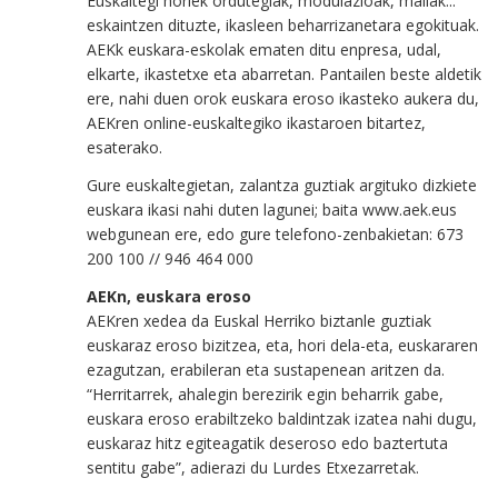
Euskaltegi horiek ordutegiak, modulazioak, mailak...
eskaintzen dituzte, ikasleen beharrizanetara egokituak.
AEKk euskara-eskolak ematen ditu enpresa, udal,
elkarte, ikastetxe eta abarretan. Pantailen beste aldetik
ere, nahi duen orok euskara eroso ikasteko aukera du,
AEKren online-euskaltegiko ikastaroen bitartez,
esaterako.
Gure euskaltegietan, zalantza guztiak argituko dizkiete
euskara ikasi nahi duten lagunei; baita www.aek.eus
webgunean ere, edo gure telefono-zenbakietan: 673
200 100 // 946 464 000
AEKn, euskara eroso
AEKren xedea da Euskal Herriko biztanle guztiak
euskaraz eroso bizitzea, eta, hori dela-eta, euskararen
ezagutzan, erabileran eta sustapenean aritzen da.
“Herritarrek, ahalegin berezirik egin beharrik gabe,
euskara eroso erabiltzeko baldintzak izatea nahi dugu,
euskaraz hitz egiteagatik deseroso edo baztertuta
sentitu gabe”, adierazi du Lurdes Etxezarretak.