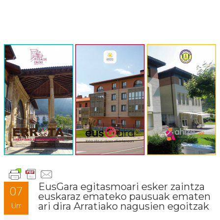
EusGara egitasmoari esker zaintza
07
euskaraz emateko pausuak ematen
ari dira Arratiako nagusien egoitzak
Urr