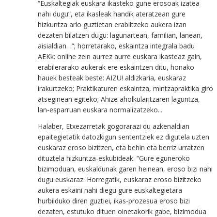
“
E
uskaltegiak euskara ikasteko gune erosoak izatea
nahi dugu”, eta ikasleak handik ateratzean gure
hizkuntza arlo guztietan erabiltzeko aukera izan
dezaten bilatzen dugu: lagunartean, familian, lanean,
aisialdian…”; horretarako, eskaintza integrala badu
AEKk: online zein aurrez aurre euskara ikasteaz gain,
erabilerarako aukerak ere eskaintzen ditu, honako
hauek besteak beste: AIZU! aldizkaria, euskaraz
irakurtzeko; Praktikaturen eskaintza, mintzapraktika giro
atseginean egiteko; Ahize aholkularitzaren laguntza,
lan-esparruan euskara normalizatzeko...
Halaber, Etxezarretak gogorarazi du azkenaldian
epaitegietatik datozkigun sententziek ez digutela uzten
euskaraz eroso bizitzen, eta behin eta berriz urratzen
dituztela hizkuntza-eskubideak. “
Gure eguneroko
bizimoduan, euskaldunak garen heinean, eroso bizi nahi
dugu euskaraz. Horregatik, euskaraz eroso bizitzeko
aukera eskaini nahi diegu gure euskaltegietara
hurbilduko diren guztiei, ikas-prozesua eroso bizi
dezaten, estutuko dituen oinetakorik gabe, bizimodua