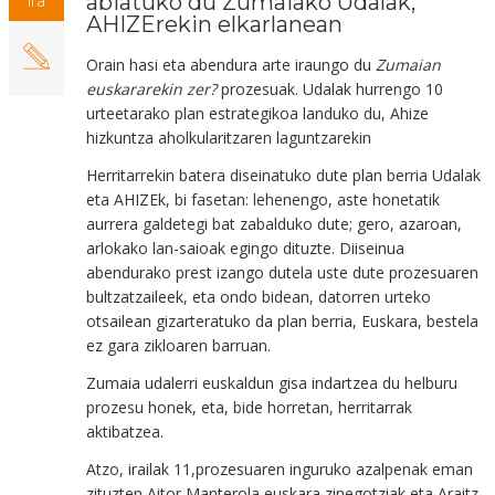
abiatuko du Zumaiako Udalak,
Ira
AHIZErekin elkarlanean
Orain hasi eta abendura arte iraungo du
Zumaian
euskararekin zer?
prozesuak. Udalak hurrengo 10
urteetarako plan estrategikoa landuko du, Ahize
hizkuntza aholkularitzaren
laguntzarekin
Herritarrekin batera diseinatuko dute plan berria Udalak
eta AHIZEk, bi fasetan: lehenengo, aste honetatik
aurrera galdetegi bat zabalduko dute; gero, azaroan,
arlokako lan-saioak egingo dituzte. Diiseinua
abendurako prest izango dutela uste dute prozesuaren
bultzatzaileek, eta ondo bidean, datorren urteko
otsailean gizarteratuko da plan berria, Euskara, bestela
ez gara zikloaren barruan.
Zumaia udalerri euskaldun gisa indartzea du helburu
prozesu honek, eta, bide horretan, herritarrak
aktibatzea.
Atzo, irailak 11,prozesuaren inguruko azalpenak eman
zituzten Aitor Manterola euskara zinegotziak eta Araitz