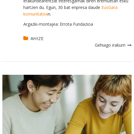
erakundearentzat interesgarriak diren eremuetan esku
hartzen du. Egun, 30 bat enpresa daude
EusGara
komunitatea
n.
Argazki-montajea: Errota Fundazioa
AHIZE
Gehiago irakurri