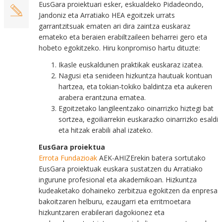
EusGara proiektuari esker, eskualdeko Pidadeondo,
Jandoniz eta Arratiako HEA egoitzek urrats
garrantzitsuak ematen ari dira zaintza euskaraz
emateko eta beraien erabiltzaileen beharrei gero eta
hobeto egokitzeko. Hiru konpromiso hartu dituzte:
Ikasle euskaldunen praktikak euskaraz izatea.
Nagusi eta senideen hizkuntza hautuak kontuan
hartzea, eta tokian-tokiko baldintza eta aukeren
arabera erantzuna ematea.
Egoitzetako langileentzako oinarrizko hiztegi bat
sortzea, egoiliarrekin euskarazko oinarrizko esaldi
eta hitzak erabili ahal izateko.
EusGara proiektua
Errota Fundazioak
AEK-AHIZErekin batera sortutako
EusGara proiektuak euskara sustatzen du Arratiako
ingurune profesional eta akademikoan. Hizkuntza
kudeaketako dohaineko zerbitzua egokitzen da enpresa
bakoitzaren helburu, ezaugarri eta erritmoetara
hizkuntzaren erabilerari dagokionez eta