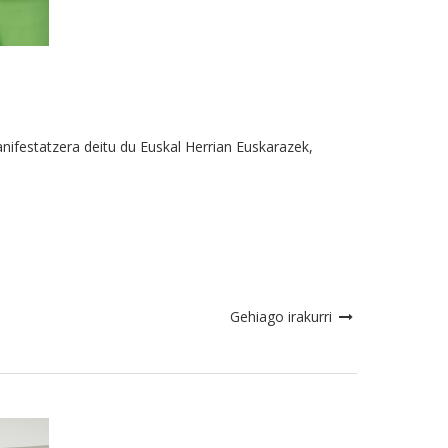
ifestatzera deitu du Euskal Herrian Euskarazek,
Gehiago irakurri