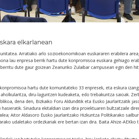
uskara elkarlanean
munitatea. Arratiako arlo sozioekonomikoan euskararen erabilera are
hona lau enpresa berrik hartu dute konpromisoa euskara gehiago erabi
 berritu dute gaur goizean Zeanuriko Zulaibar campusean egin den hit
konpromisoa hartu dute komunitateko 33 enpresek, eta eskura izango
a aholkularitza, diru-laguntzen kudeaketa, edo trebakuntza saioak. Ze
likoa, dena den, Bizkaiko Foru Aldunditik eta Eusko Jaurlaritzatik ja
asieratik. Sinadura ekitaldian izan dira proiektuaren bultzatzaile dir
lea; Aitor Aldasoro Eusko Jaurlaritzako Hizkuntza Politikarako sailb
larako udaletako ordezkariak ere bertan izan dira. Baita Ahize-AEKko