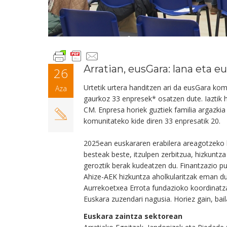
Arratian, eusGara: lana eta e
26
Urtetik urtera handitzen ari da eusGara ko
Aza
gaurkoz 33 enpresek* osatzen dute. Iaztik 
CM. Enpresa horiek guztiek familia argazkia
komunitateko kide diren 33 enpresatik 20.
2025ean euskararen erabilera areagotzeko 
besteak beste, itzulpen zerbitzua, hizkuntz
geroztik berak kudeatzen du. Finantzazio pub
Ahize-AEK hizkuntza aholkularitzak eman du h
Aurrekoetxea Errota fundazioko koordinatzai
Euskara zuzendari nagusia. Horiez gain, bai
Euskara zaintza sektorean