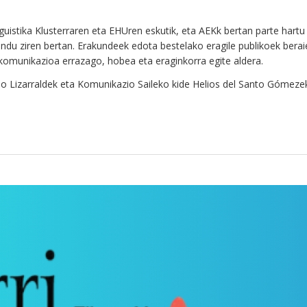
inguistika Klusterraren eta EHUren eskutik, eta AEKk bertan parte har
landu ziren bertan. Erakundeek edota bestelako eragile publikoek bera
komunikazioa errazago, hobea eta eraginkorra egite aldera.
ño Lizarraldek eta Komunikazio Saileko kide Helios del Santo Gómezek