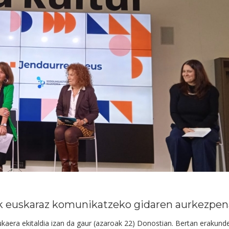
k euskaraz komunikatzeko gidaren aurkezpen
kaera ekitaldia izan da gaur (azaroak 22) Donostian. Bertan erakun