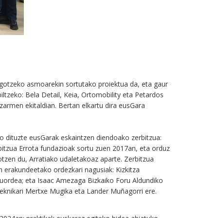
agotzeko asmoarekin sortutako proiektua da, eta gaur
ltzeko: Bela Detail, Keia, Ortomobility eta Petardos
zarmen ekitaldian. Bertan elkartu dira eusGara
 dituzte eusGarak eskaintzen diendoako zerbitzua:
rbitzua Errota fundazioak sortu zuen 2017an, eta orduz
sotzen du, Arratiako udaletakoaz aparte. Zerbitzua
en erakundeetako ordezkari nagusiak: Kizkitza
uruordea; eta Isaac Amezaga Bizkaiko Foru Aldundiko
 teknikari Mertxe Mugika eta Lander Muñagorri ere.