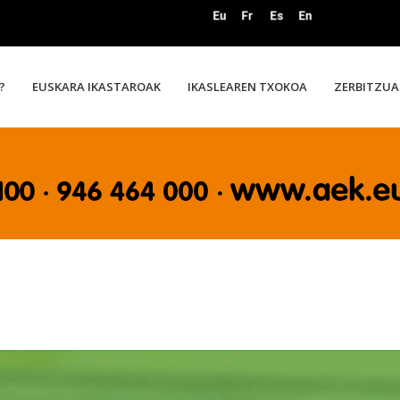
?
EUSKARA IKASTAROAK
IKASLEAREN TXOKOA
ZERBITZUA