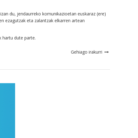
tu izan du, jendaurreko komunikazioetan euskaraz (ere)
ien ezagutzak eta zalantzak elkarren artean
 hartu dute parte.
Gehiago irakurri