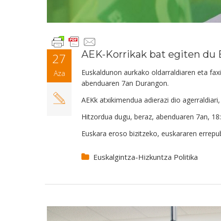
AEK-Korrikak bat egiten du
27
Euskaldunon aurkako oldarraldiaren eta fax
Aza
abenduaren 7an Durangon.
AEKk atxikimendua adierazi dio agerraldiari
Hitzordua dugu, beraz, abenduaren 7an, 1
Euskara eroso bizitzeko, euskararen errepub
Euskalgintza-Hizkuntza Politika