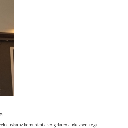
a
deek euskaraz komunikatzeko gidaren aurkezpena egin