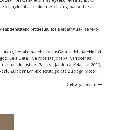
 2024an: praktikak euskaraz egiteko bidea abiatuko
ako langileentzako oinarrizko hiztegi bat sortzea
zpideak zehazteko prozesua, eta Berbatratuak izeneko
 gaurkoz, honako hauek dira eusGara zerbitzuarekin bat
ngoz, Bela Detail, Carrocerias Joseba, Carrocerias
Ilunbe, Industrias Galarza, Jandoniz, Keia, Lur 2000,
eak, Zulaibar Lanbide Ikastegia eta Zuloaga Motor.
Gehiago irakurri