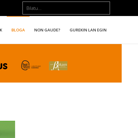
Bilatu...
K
BLOGA
NON GAUDE?
GUREKIN LAN EGIN