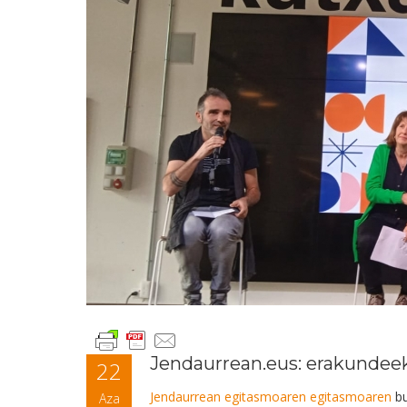
Jendaurrean.eus: erakundee
22
Jendaurrean egitasmoaren egitasmoaren
bu
Aza