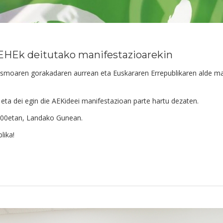
 EHEk deitutako manifestazioarekin
ismoaren gorakadaren aurrean eta Euskararen Errepublikaren alde man
, eta dei egin die AEKideei manifestazioan parte hartu dezaten.
8:00etan, Landako Gunean.
lika!