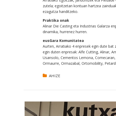
Arratiako Egoitzak, Jandonizek eta Piedade 
zutela; egoitzetan kontuan hartzea zainduak
ezagutza handitzeko.
Praktika onak
Alinar Die Casting eta Industrias Galarza e
dinamika, hurrenez hurren.
eusGara Komunitatea
Aurten, Arratiako 4 enpresek egin dute bat 
egin duten enpresak: Alfe Cutting, Alinar, A
Usansolo, Cementos Lemona, Comecaran, Ekin
Ormaurre, Ormazabal, Ortomobility, Petard
AHIZE