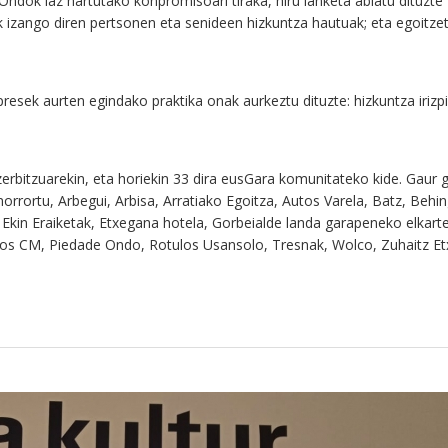
Ondok iaz hartutako konpromisoari tiraka, hiru lanketa abiatu dituzte
 izango diren pertsonen eta senideen hizkuntza hautuak; eta egoitzet
npresek aurten egindako praktika onak aurkeztu dituzte: hizkuntza iri
zerbitzuarekin, eta horiekin 33 dira eusGara komunitateko kide. Gaur
morrortu, Arbegui, Arbisa, Arratiako Egoitza, Autos Varela, Batz, Behi
 Eraiketak, Etxegana hotela, Gorbeialde landa garapeneko elkartea, 
os CM, Piedade Ondo, Rotulos Usansolo, Tresnak, Wolco, Zuhaitz Etx