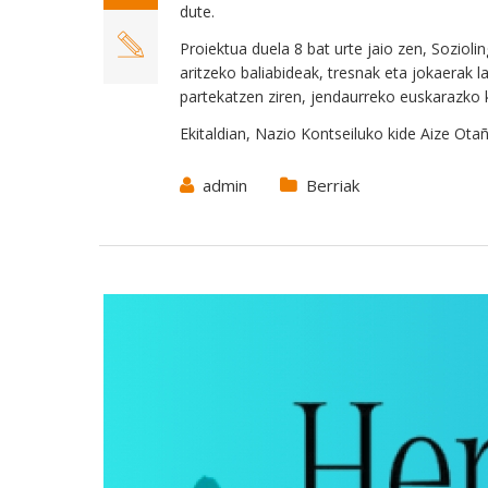
dute.
Proiektua duela 8 bat urte jaio zen, Soziol
aritzeko baliabideak, tresnak eta jokaerak 
partekatzen ziren, jendaurreko euskarazko 
Ekitaldian, Nazio Kontseiluko kide Aize Ota
admin
Berriak